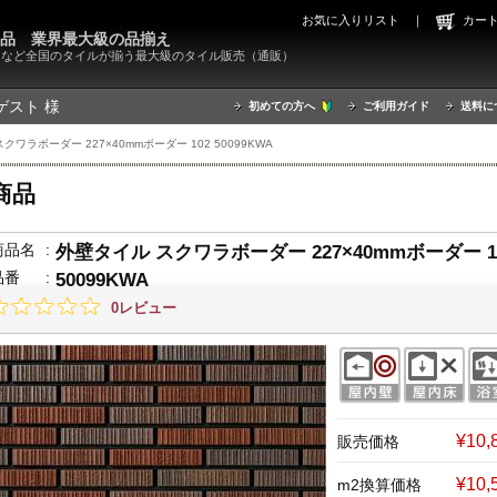
お気に入りリスト
｜
カ
000品 業界最大級の品揃え
X）など全国のタイルが揃う最大級のタイル販売（通販）
ゲスト 様
初めての方へ
ご利用ガイド
送料に
クワラボーダー 227×40mmボーダー 102 50099KWA
商品
商品名
:
外壁タイル スクワラボーダー 227×40mmボーダー 1
品番
:
50099KWA
0レビュー
¥10
販売価格
¥10,
m2換算価格