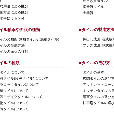
)
・
せっき質タイル
な用途による区分
・
陶器質タイル
形方法による区分
・
土器質
水率による区分
イル釉薬や面状の種類
■
タイルの製造方
イルの釉薬(無釉タイルと施釉タイル)
・
押出し成形(湿式成
イルの焼成方法
・
プレス成形(乾式成
イルの面状の種類
イルの種類
■
タイルの選び方
タイルについて
・
タイルの基本
段タイル(段鼻タイル)について
・
玄関タイルの選び
ラコッタタイルについて
・
アウトレットコー
壁タイルについて
・
キッチンタイルの
装モザイクタイルについて
・
浴室タイルの選び
物タイルについて
・
駐車場タイルの選び
装タイルについて