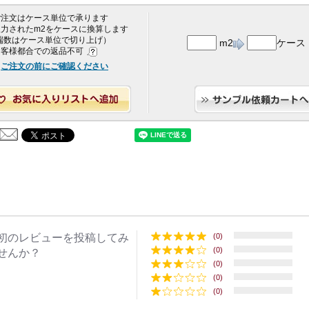
 ご注文はケース単位で承ります
 入力されたm2をケースに換算します
端数はケース単位で切り上げ）
m2
ケース
 お客様都合での返品不可
ご注文の前にご確認ください
初のレビューを投稿してみ
(0)
(0)
せんか？
(0)
(0)
(0)