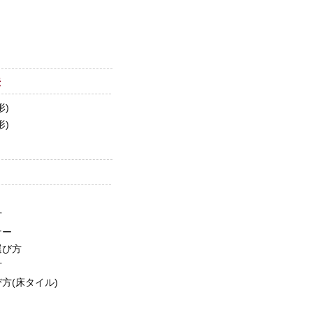
法
形)
形)
方
ナー
選び方
方
方(床タイル)