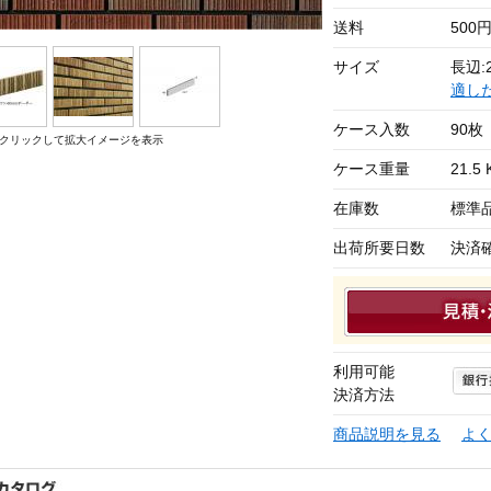
送料
500
サイズ
長辺:2
適し
ケース入数
90枚
クリックして拡大イメージを表示
ケース重量
21.5 
在庫数
標準
出荷所要日数
決済
利用可能
決済方法
商品説明を見る
よ