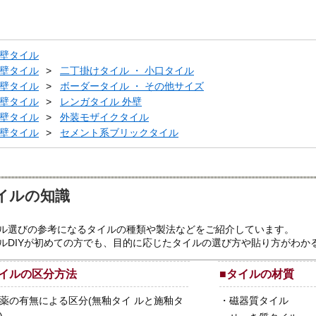
壁タイル
壁タイル
二丁掛けタイル ・ 小口タイル
壁タイル
ボーダータイル ・ その他サイズ
壁タイル
レンガタイル 外壁
壁タイル
外装モザイクタイル
壁タイル
セメント系ブリックタイル
イルの知識
ル選びの参考になるタイルの種類や製法などをご紹介しています。
ルDIYが初めての方でも、目的に応じたタイルの選び方や貼り方がわか
イルの区分方法
■
タイルの材質
薬の有無による区分(無釉タイ ルと施釉タ
・
磁器質タイル