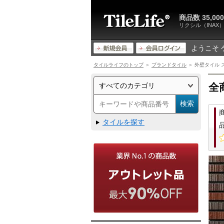
商品数 35,
リクシル（INA
ようこそ 
タイルライフのトップ
＞
ブランドタイル
＞ 外壁タイル ス
全
タイルを探す