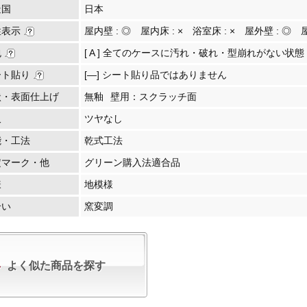
造国
日本
性表示
屋内壁 :
◎
屋内床 :
×
浴室床 :
×
屋外壁 :
◎
包
[ A ] 全てのケースに汚れ・破れ・型崩れがない状態
ート貼り
[―] シート貼り品ではありません
状・表面仕上げ
無釉
壁用：スクラッチ面
沢
ツヤなし
能・工法
乾式工法
定マーク・他
グリーン購入法適合品
様
地模様
合い
窯変調
よく似た商品を探す