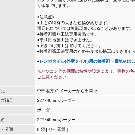
り印象づけます。
<注意点>
●土もの特有の大きな色幅があります。
還元色については虹彩現象が出ることがあります
●接着剤張り工法専用製品です。
●塗り目地施工はできません。
●突きつけ施工は避けてください。
●接着剤張工法専用のためモルタル施工はできませ
●
レンガタイル(外壁タイル)用の接着剤・目地材はこち
※パソコン等の画面の特性や設定により、実物の色
ご注意ください。
荷元
中部地方 のメーカーから出荷
イズ補足
227×40mmボーダー
ボーダー
状名
227×40mmボーダー
質・分類
II 類 [ せっ器質 ]