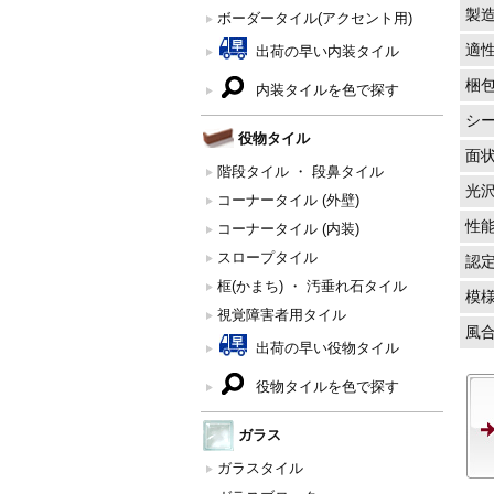
製
ボーダータイル(アクセント用)
適
出荷の早い内装タイル
梱
内装タイルを色で探す
シ
役物タイル
面
階段タイル ・ 段鼻タイル
光
コーナータイル (外壁)
性
コーナータイル (内装)
スロープタイル
認
框(かまち) ・ 汚垂れ石タイル
模
視覚障害者用タイル
風
出荷の早い役物タイル
役物タイルを色で探す
ガラス
ガラスタイル