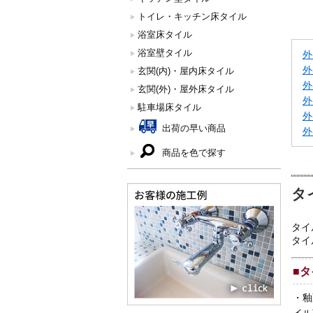
トイレ・キッチン床タイル
浴室床タイル
浴室壁タイル
外
外
玄関(内)・屋内床タイル
外
玄関(外)・屋外床タイル
外
駐車場床タイル
外
出荷の早い商品
外
商品を色で探す
タ
タイ
タイ
■
タ
・
釉