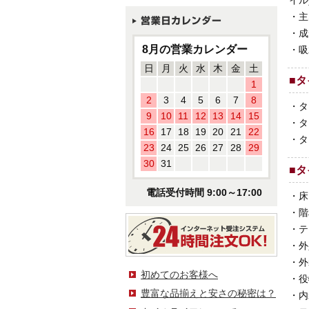
イル
・
主
・
成
8月の営業カレンダー
・
吸
日
月
火
水
木
金
土
■
タ
1
2
3
4
5
6
7
8
・
タ
9
10
11
12
13
14
15
・
タ
16
17
18
19
20
21
22
・
タ
23
24
25
26
27
28
29
30
31
■
タ
電話受付時間 9:00～17:00
・
床
・
階
・
テ
・
外
・
外
初めてのお客様へ
・
役
豊富な品揃えと安さの秘密は？
・
内