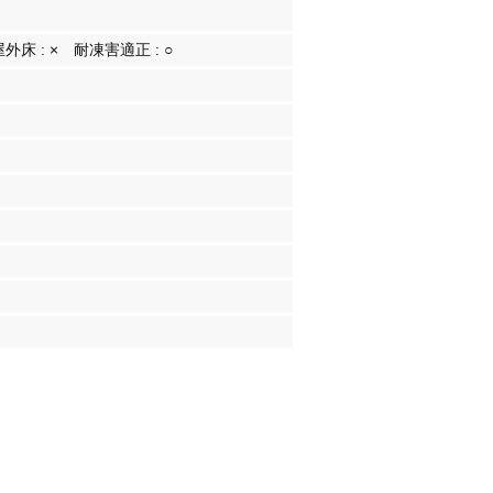
屋外床 :
×
耐凍害適正 :
○