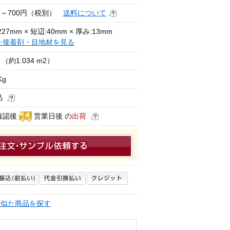
円～700円（税別）
送料について
27mm × 短辺:40mm × 厚み:13mm
た接着剤・目地材を見る
（約1.034 m2）
Kg
品
確認後
営業日後 の
出荷
く似た商品を探す