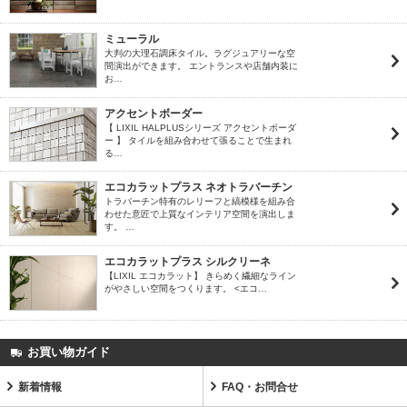
ミューラル
大判の大理石調床タイル。ラグジュアリーな空
間演出ができます。 エントランスや店舗内装に
お…
アクセントボーダー
【 LIXIL HALPLUSシリーズ アクセントボーダ
ー 】 タイルを組み合わせて張ることで生まれ
る…
エコカラットプラス ネオトラバーチン
トラバーチン特有のレリーフと縞模様を組み合
わせた意匠で上質なインテリア空間を演出しま
す。 …
エコカラットプラス シルクリーネ
【LIXIL エコカラット】 きらめく繊細なライン
がやさしい空間をつくります。 <エコ…
お買い物ガイド
新着情報
FAQ・お問合せ