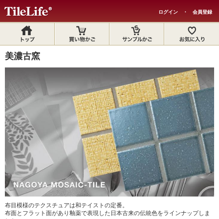
ログイン
・
会員登録
美濃古窯
布目模様のテクスチュアは和テイストの定番。
布面とフラット面があり釉薬で表現した日本古来の伝統色をラインナップしま