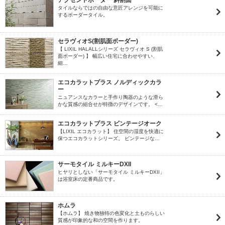
アクセントボーダー 斜割面
タイルならではの自由な意匠アレンジを可能に
するボーダータイル。
セラヴィオS(割肌面ボーダー)
【 LIXIL HALALLシリーズ セラヴィオ S (割肌
面ボーダー) 】 幅広い住宅に合わせやすい、
細…
エコカラットプラス ノルディックカラ
ー
ニュアンスなカラーと手作り陶器のような滑ら
かな質感の組合せが特徴のデザインです。 <…
エコカラットプラス ビンテージオーク
【LIXIL エコカラット】 住空間の湿度を快適に
保つエコカラットシリーズ。 ビンテージな…
サーモタイル ミルキーDXII
ヒヤリとしない「サーモタイル ミルキーDXII」
は浴室床の定番商品です。
ホムラ
【ホムラ】 焼き物独特の色変化と土ものらしい
質感が印象的な和の空間を作ります。