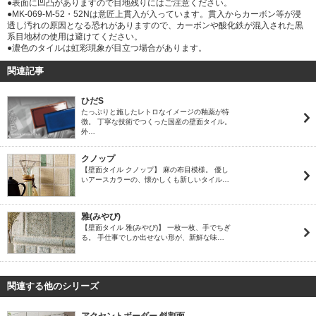
●表面に凹凸がありますので目地残りにはご注意ください。
●MK-069-M-52・52Nは意匠上貫入が入っています。貫入からカーボン等が浸
透し汚れの原因となる恐れがありますので、カーボンや酸化鉄が混入された黒
系目地材の使用は避けてください。
●濃色のタイルは虹彩現象が目立つ場合があります。
関連記事
ひだS
たっぷりと施したレトロなイメージの釉薬が特
徴。 丁寧な技術でつくった国産の壁面タイル。
外…
クノップ
【壁面タイル クノップ】 麻の布目模様。 優し
いアースカラーの、懐かしくも新しいタイル…
雅(みやび)
【壁面タイル 雅(みやび)】 一枚一枚、手でちぎ
る。 手仕事でしか出せない形が、新鮮な味…
関連する他のシリーズ