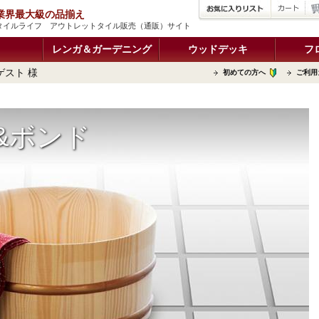
品 業界最大級の品揃え
| タイルライフ アウトレットタイル販売（通販）サイト
レンガ＆ガーデニング
ウッドデッキ
フ
ゲスト 様
初めての方へ
ご利用
ド
&ボンド