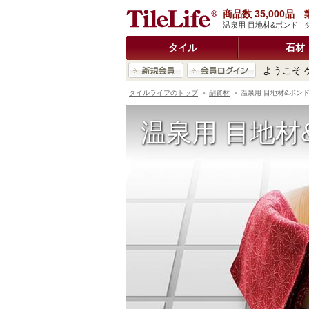
商品数 35,000
温泉用 目地材&ボンド 
タイル
石材
ようこそ 
タイルライフのトップ
＞
副資材
＞ 温泉用 目地材&ボン
温泉用 目地材