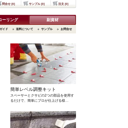
問合せ [0]
サンプル [0]
注文 [0]
ローリング
副資材
ガイド
送料について
サンプル
お問合せ
簡単レベル調整キット
スペーサーとクサビの2つの部品を使用す
るだけで、簡単にプロが仕上げる様…