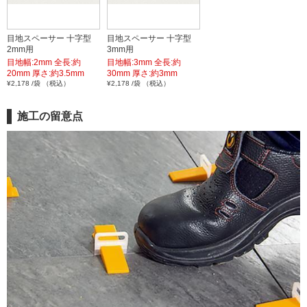
目地スペーサー 十字型
目地スペーサー 十字型
2mm用
3mm用
目地幅:2mm 全長:約
目地幅:3mm 全長:約
20mm 厚さ:約3.5mm
30mm 厚さ:約3mm
¥2,178 /袋 （税込）
¥2,178 /袋 （税込）
施工の留意点