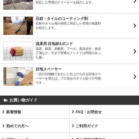
対応した専用のクリーナーを紹介します。
石材・タイルのコーティング剤
石材やタイル用の特性に対応した専用の保護剤
を紹介します。
温泉用 目地材&ボンド
温泉、銭湯、炭酸泉、プール、薬品会社、食品
工場など、今まで普通セメントでは問題のあっ
た施…
目地スペーサー
一定の目地幅できれいに仕上げられる目地スペ
ーサーを使えば、プロ並みのタイル貼りが可能
です…
お買い物ガイド
新着情報
FAQ・お問合せ
初めての方へ
ご利用ガイド