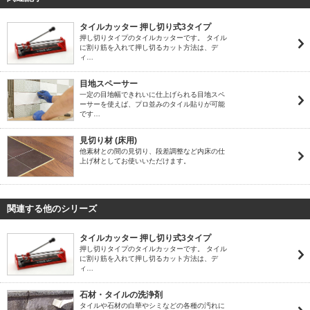
タイルカッター 押し切り式3タイプ
押し切りタイプのタイルカッターです。 タイル
に割り筋を入れて押し切るカット方法は、デ
ィ…
目地スペーサー
一定の目地幅できれいに仕上げられる目地スペ
ーサーを使えば、プロ並みのタイル貼りが可能
です…
見切り材 (床用)
他素材との間の見切り、段差調整など内床の仕
上げ材としてお使いいただけます。
関連する他のシリーズ
タイルカッター 押し切り式3タイプ
押し切りタイプのタイルカッターです。 タイル
に割り筋を入れて押し切るカット方法は、デ
ィ…
石材・タイルの洗浄剤
タイルや石材の白華やシミなどの各種の汚れに