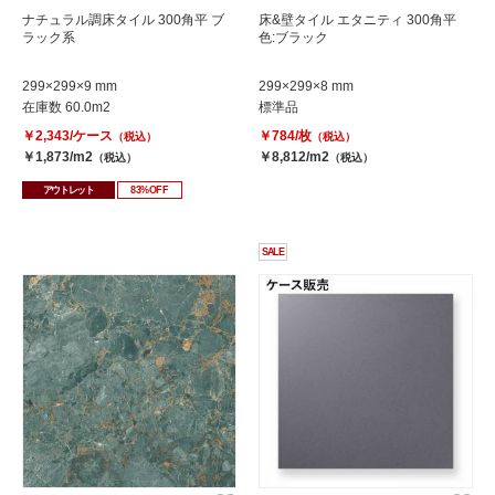
ナチュラル調床タイル 300角平 ブ
床&壁タイル エタニティ 300角平
ラック系
色:ブラック
299×299×9 mm
299×299×8 mm
在庫数 60.0m2
標準品
￥2,343/ケース
￥784/枚
（税込）
（税込）
￥1,873/m2
￥8,812/m2
（税込）
（税込）
アウトレット
83%OFF
SALE