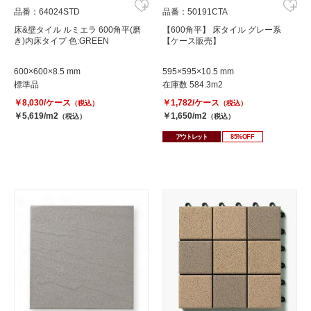
品番：64024STD
品番：50191CTA
床&壁タイル ルミエラ 600角平(磨
【600角平】 床タイル グレー系
き)内床タイプ 色:GREEN
【ケース販売】
600×600×8.5 mm
595×595×10.5 mm
標準品
在庫数 584.3m2
￥8,030/ケース
￥1,782/ケース
（税込）
（税込）
￥5,619/m2
￥1,650/m2
（税込）
（税込）
アウトレット
85%OFF