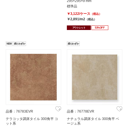
295×295×9 mm
標準品
￥3,122/ケース
（税込）
￥2,891/m2
（税込）
アウトレット
53%OFF
NEW
残りわずか
残りわずか
品番：76783EVR
品番：76778EVR
テラコッタ調床タイル 300角平 コ
ナチュラル調床タイル 300角平 ベ
ット系
ージュ系