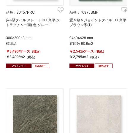
品番：30457PRC
品番：76975SMH
床&壁タイル スレート 300角平(ス
置き敷きジョイントタイル 100角平
トラクチャー面) 色:グレー
ブラウン系(1)
300×300×8 mm
94×94×28 mm
標準品
在庫数 90.9m2
￥3,490/ケース
￥2,541/ケース
（税込）
（税込）
￥3,490/m2
￥2,795/m2
（税込）
（税込）
アウトレット
46%OFF
アウトレット
88%OFF