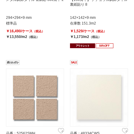
裏紙貼り 8
294×294×9 mm
142×142×9 mm
標準品
在庫数 151.3m2
￥16,490/ケース
￥1,529/ケース
（税込）
（税込）
￥13,550/m2
￥1,173/m2
（税込）
（税込）
アウトレット
84%OFF
残りわずか
SALE
品番：52562SMH
品番：48334CWS