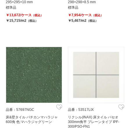
295×295×10 mm
298×298×8.5 mm
標準品
標準品
￥13,672/ケース
￥7,954/ケース
（税込）
（税込）
￥15,715/m2
￥5,467/m2
（税込）
（税込）
品番：57697NGC
品番：53517LIX
床&壁タイル バチカンマハラジャ
リクシル(INAX) 床タイル パセオ
600角 色:マハラジャグリーン
300mm角平 プレーンタイプ IPF-
300/PSO-FN1