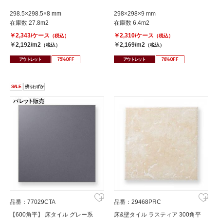
298.5×298.5×8 mm
298×298×9 mm
在庫数 27.8m2
在庫数 6.4m2
￥2,343/ケース
￥2,310/ケース
（税込）
（税込）
￥2,192/m2
￥2,169/m2
（税込）
（税込）
アウトレット
75%OFF
アウトレット
78%OFF
SALE
残りわずか
品番：77029CTA
品番：29468PRC
【600角平】 床タイル グレー系
床&壁タイル ラスティア 300角平