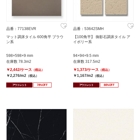
品番：77138EVR
品番：53642SMH
マット調床タイル 600角平 ブラウ
【100角平】 御影石調床タイル ア
ン系
イボリー系
598×598×9 mm
94×94×9.5 mm
在庫数 78.3m2
在庫数 317.5m2
￥2,442/ケース
￥1,373/ケース
（税込）
（税込）
￥2,276/m2
￥1,167/m2
（税込）
（税込）
アウトレット
78%OFF
アウトレット
86%OFF