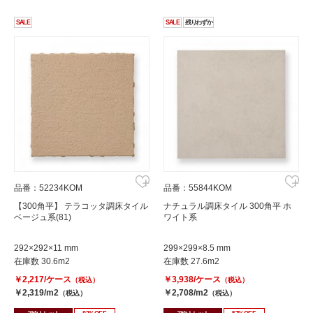
SALE
SALE
残りわずか
品番：52234KOM
品番：55844KOM
【300角平】 テラコッタ調床タイル
ナチュラル調床タイル 300角平 ホ
ベージュ系(81)
ワイト系
292×292×11 mm
299×299×8.5 mm
在庫数 30.6m2
在庫数 27.6m2
￥2,217/ケース
￥3,938/ケース
（税込）
（税込）
￥2,319/m2
￥2,708/m2
（税込）
（税込）