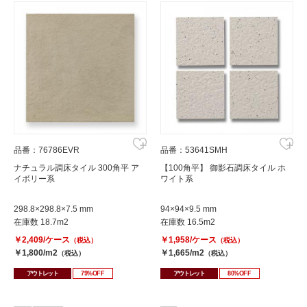
品番：76786EVR
品番：53641SMH
ナチュラル調床タイル 300角平 ア
【100角平】 御影石調床タイル ホ
イボリー系
ワイト系
298.8×298.8×7.5 mm
94×94×9.5 mm
在庫数 18.7m2
在庫数 16.5m2
￥2,409/ケース
￥1,958/ケース
（税込）
（税込）
￥1,800/m2
￥1,665/m2
（税込）
（税込）
アウトレット
79%OFF
アウトレット
80%OFF