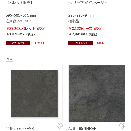
【パレット販売】
(グリップ面) 色:ベージュ
595×595×10.5 mm
295×295×9 mm
在庫数 380.2m2
標準品
￥37,268/パレット
￥3,122/ケース
（税込）
（税込）
￥1,078/m2
￥2,891/m2
（税込）
（税込）
アウトレット
91%OFF
アウトレット
53%OFF
NEW
品番：77628EVR
品番：65764RVE