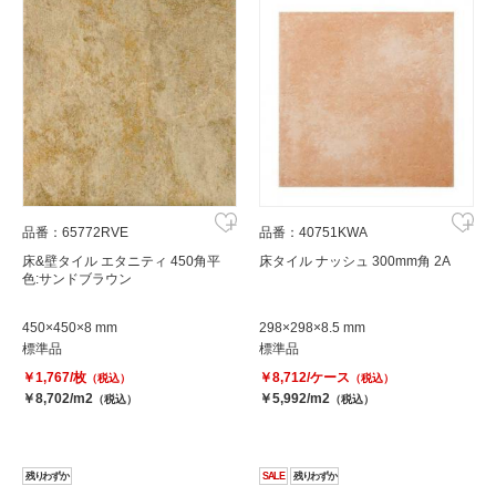
品番：65772RVE
品番：40751KWA
床&壁タイル エタニティ 450角平
床タイル ナッシュ 300mm角 2A
色:サンドブラウン
450×450×8 mm
298×298×8.5 mm
標準品
標準品
￥1,767/枚
￥8,712/ケース
（税込）
（税込）
￥8,702/m2
￥5,992/m2
（税込）
（税込）
残りわずか
SALE
残りわずか