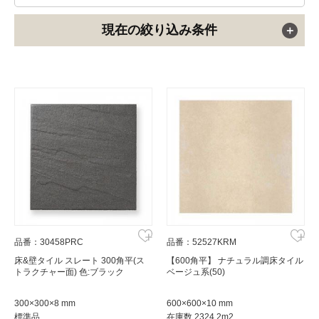
現在の絞り込み条件
品番：30458PRC
品番：52527KRM
床&壁タイル スレート 300角平(ス
【600角平】 ナチュラル調床タイル
トラクチャー面) 色:ブラック
ベージュ系(50)
300×300×8 mm
600×600×10 mm
標準品
在庫数 2324.2m2