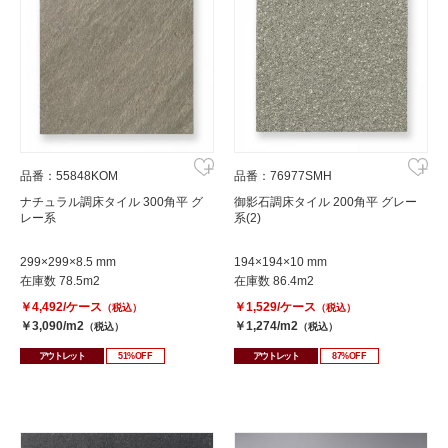
品番：55848KOM
品番：76977SMH
ナチュラル調床タイル 300角平 グ
御影石調床タイル 200角平 グレー
レー系
系(2)
299×299×8.5 mm
194×194×10 mm
在庫数 78.5m2
在庫数 86.4m2
￥4,492/ケース
￥1,529/ケース
（税込）
（税込）
￥3,090/m2
￥1,274/m2
（税込）
（税込）
アウトレット
51%OFF
アウトレット
87%OFF