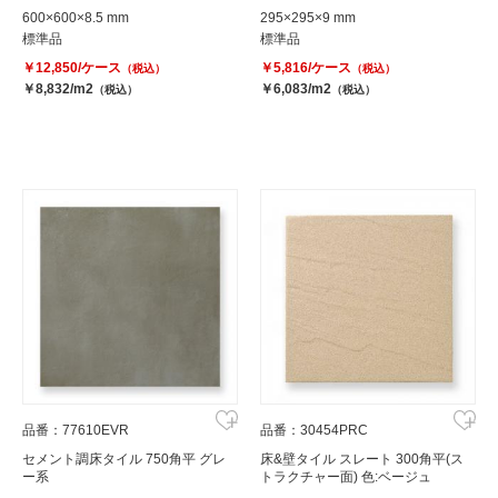
600×600×8.5 mm
295×295×9 mm
標準品
標準品
￥12,850/ケース
￥5,816/ケース
（税込）
（税込）
￥8,832/m2
￥6,083/m2
（税込）
（税込）
品番：77610EVR
品番：30454PRC
セメント調床タイル 750角平 グレ
床&壁タイル スレート 300角平(ス
ー系
トラクチャー面) 色:ベージュ