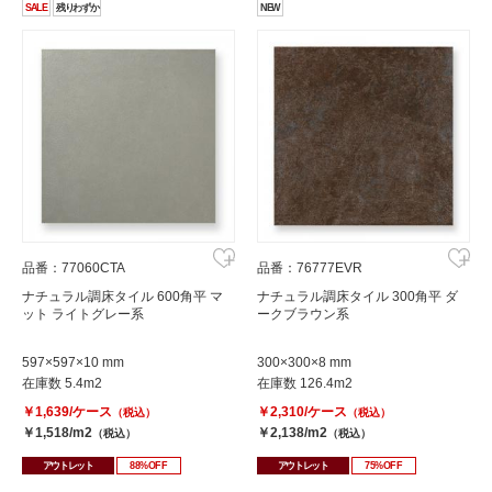
SALE
残りわずか
NEW
品番：77060CTA
品番：76777EVR
ナチュラル調床タイル 600角平 マ
ナチュラル調床タイル 300角平 ダ
ット ライトグレー系
ークブラウン系
597×597×10 mm
300×300×8 mm
在庫数 5.4m2
在庫数 126.4m2
￥1,639/ケース
￥2,310/ケース
（税込）
（税込）
￥1,518/m2
￥2,138/m2
（税込）
（税込）
アウトレット
88%OFF
アウトレット
75%OFF