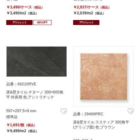
￥3,490/ケース
￥2,937/ケース
（税込）
（税込）
￥3,490/m2
￥2,039/m2
（税込）
（税込）
アウトレット
46%OFF
アウトレット
品番：66210RVE
床&壁タイル チターノ 300×600角
平 外床用 色:アントラチッテ
597×297.5×9 mm
品番：29469PRC
標準品
床&壁タイル ラスティア 300角平
￥1,691/枚
（税込）
(グリップ面) 色:ブラウン
￥9,499/m2
（税込）