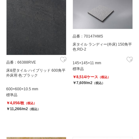
品番：70147HMS
床タイル ランディー(外床) 150角平
色:RD-2
品番：66388RVE
145×145×11 mm
標準品
床&壁タイル ハイブリッド 600角平
外床用 色:ブラック
￥8,514/ケース
（税込）
￥7,609/m2
（税込）
600×600×10.5 mm
標準品
￥4,056/枚
（税込）
￥11,266/m2
（税込）