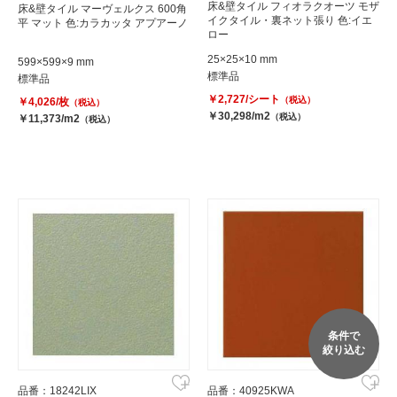
床&壁タイル フィオラクオーツ モザ
床&壁タイル マーヴェルクス 600角
イクタイル・裏ネット張り 色:イエ
平 マット 色:カラカッタ アプアーノ
ロー
25×25×10 mm
599×599×9 mm
標準品
標準品
￥2,727/シート
（税込）
￥4,026/枚
（税込）
￥30,298/m2
（税込）
￥11,373/m2
（税込）
条件で
絞り込む
品番：18242LIX
品番：40925KWA