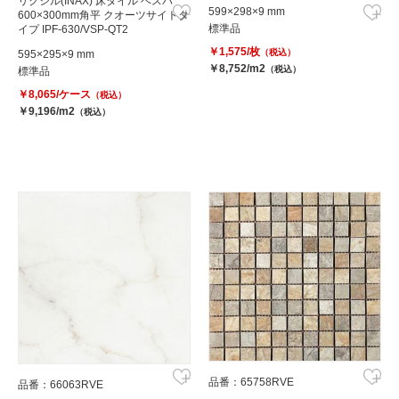
リクシル(INAX) 床タイル ベスパ
599×298×9 mm
600×300mm角平 クオーツサイトタ
標準品
イプ IPF-630/VSP-QT2
￥1,575/枚
（税込）
595×295×9 mm
￥8,752/m2
（税込）
標準品
￥8,065/ケース
（税込）
￥9,196/m2
（税込）
品番：65758RVE
品番：66063RVE