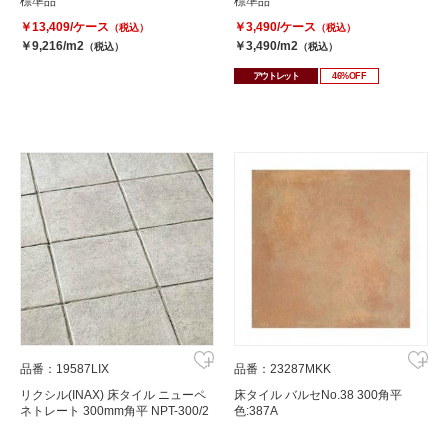
標準品
標準品
￥13,409/ケース
￥3,490/ケース
（税込）
（税込）
￥9,216/m2
￥3,490/m2
（税込）
（税込）
アウトレット
46%OFF
品番：19587LIX
品番：23287MKK
リクシル(INAX) 床タイル ニューペ
床タイル バルセNo.38 300角平
ネトレート 300mm角平 NPT-300/2
色:387A