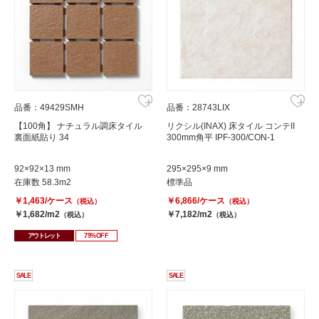
品番：49429SMH
品番：28743LIX
【100角】 ナチュラル調床タイル
リクシル(INAX) 床タイル コンテII
裏面紙貼り 34
300mm角平 IPF-300/CON-1
92×92×13 mm
295×295×9 mm
在庫数 58.3m2
標準品
￥1,463/ケース
￥6,866/ケース
（税込）
（税込）
￥1,682/m2
￥7,182/m2
（税込）
（税込）
アウトレット
79%OFF
SALE
SALE