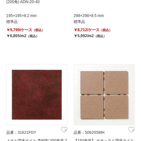
(200角) ADN-20-40
195×195×8.2 mm
298×298×8.5 mm
標準品
標準品
￥9,799/ケース
￥8,712/ケース
（税込）
（税込）
￥6,805/m2
￥5,992/m2
（税込）
（税込）
品番：31621FGY
品番：50620SMH
メタル調床タイル 青銅彩 300角平 2
【150角平】 ナチュラル調床タイル