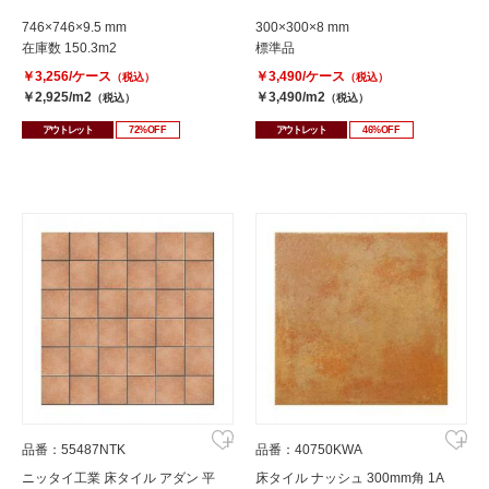
746×746×9.5 mm
300×300×8 mm
在庫数 150.3m2
標準品
￥3,256/ケース
￥3,490/ケース
（税込）
（税込）
￥2,925/m2
￥3,490/m2
（税込）
（税込）
アウトレット
72%OFF
アウトレット
46%OFF
品番：55487NTK
品番：40750KWA
ニッタイ工業 床タイル アダン 平
床タイル ナッシュ 300mm角 1A