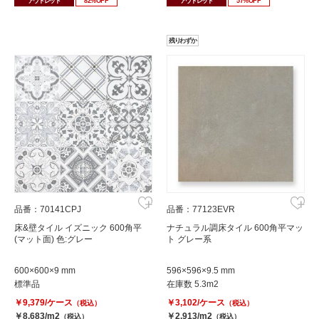
アウトレット
82%OFF
アウトレット
57%OFF
残りわずか
品番：70141CPJ
品番：77123EVR
床&壁タイル イズニック 600角平
ナチュラル調床タイル 600角平マッ
(マット面) 色:グレー
ト グレー系
600×600×9 mm
596×596×9.5 mm
標準品
在庫数 5.3m2
￥9,379/ケース
￥3,102/ケース
（税込）
（税込）
￥8,683/m2
￥2,913/m2
（税込）
（税込）