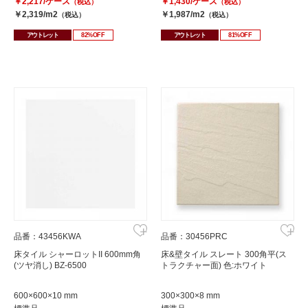
￥2,217/ケース
￥1,430/ケース
（税込）
（税込）
￥2,319/m2
￥1,987/m2
（税込）
（税込）
アウトレット
82%OFF
アウトレット
81%OFF
品番：43456KWA
品番：30456PRC
床タイル シャーロットII 600mm角
床&壁タイル スレート 300角平(ス
(ツヤ消し) BZ-6500
トラクチャー面) 色:ホワイト
600×600×10 mm
300×300×8 mm