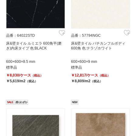
品番：64022STD
品番：57794NGC
床&壁タイル ルミエラ 600角平(磨
床&壁タイル バチカンフルボディ
き)内床タイプ 色:BLACK
600角 色:テラゾホワイト
600×600×8.5 mm
600×600×9 mm
標準品
標準品
￥8,030/ケース
￥12,817/ケース
（税込）
（税込）
￥5,619/m2
￥8,809/m2
（税込）
（税込）
SALE
残りわずか
NEW