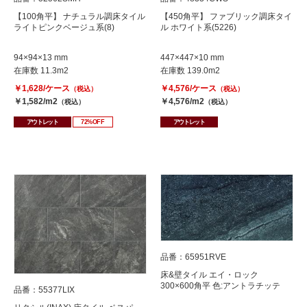
【100角平】 ナチュラル調床タイル
【450角平】 ファブリック調床タイ
ライトピンクベージュ系(8)
ル ホワイト系(5226)
94×94×13 mm
447×447×10 mm
在庫数 11.3m2
在庫数 139.0m2
￥1,628/ケース
￥4,576/ケース
（税込）
（税込）
￥1,582/m2
￥4,576/m2
（税込）
（税込）
アウトレット
72%OFF
アウトレット
品番：65951RVE
床&壁タイル エイ・ロック
300×600角平 色:アントラチッテ
品番：55377LIX