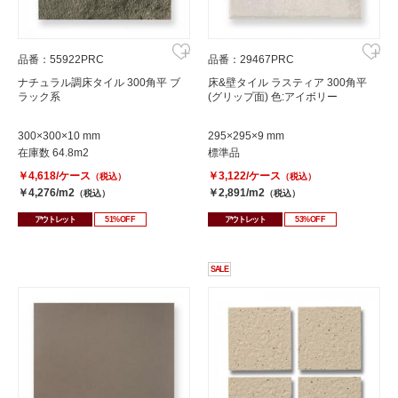
品番：55922PRC
品番：29467PRC
ナチュラル調床タイル 300角平 ブ
床&壁タイル ラスティア 300角平
ラック系
(グリップ面) 色:アイボリー
300×300×10 mm
295×295×9 mm
在庫数 64.8m2
標準品
￥4,618/ケース
￥3,122/ケース
（税込）
（税込）
￥4,276/m2
￥2,891/m2
（税込）
（税込）
アウトレット
51%OFF
アウトレット
53%OFF
SALE