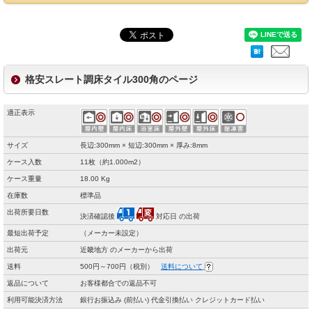
格安スレート調床タイル300角のページ
適正表示
サイズ
長辺:300mm × 短辺:300mm × 厚み:8mm
ケース入数
11枚（約1.000m2）
ケース重量
18.00 Kg
在庫数
標準品
出荷所要日数
決済確認後
対応日 の出荷
最短出荷予定
（メーカー未設定）
出荷元
近畿地方 のメーカーから出荷
送料
500円～700円（税別）
送料について
返品について
お客様都合での返品不可
利用可能決済方法
銀行お振込み (前払い) 代金引換払い クレジットカード払い