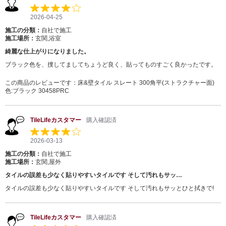
2026-04-25
施工の分類：
自社で施工
施工場所：
玄関,浴室
綺麗な仕上がりになりました。
ブラック色を、捜してましてちょうど良く、貼ってものすごく良かったです。
この商品のレビューです：
床&壁タイル スレート 300角平(ストラクチャー面)
色:ブラック 30458PRC
TileLifeカスタマー
購入確認済
2026-03-13
施工の分類：
自社で施工
施工場所：
玄関,屋外
タイルの誤差も少なく貼りやすいタイルです そして汚れもサッ…
タイルの誤差も少なく貼りやすいタイルです そして汚れもサッとひと拭きで!
TileLifeカスタマー
購入確認済