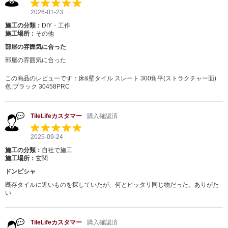
2026-01-23
施工の分類：
DIY・工作
施工場所：
その他
部屋の雰囲気に合った
部屋の雰囲気に合った
この商品のレビューです：
床&壁タイル スレート 300角平(ストラクチャー面)
色:ブラック 30458PRC
TileLifeカスタマー
購入確認済
2025-09-24
施工の分類：
自社で施工
施工場所：
玄関
ドンピシャ
既存タイルに近いものを探していたが、何とピッタリ同じ物だった。ありがた
い
TileLifeカスタマー
購入確認済