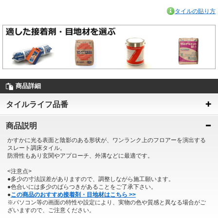
タイルの貼り方
商品詳細
タイルライフ品番
商品説明
かすかに光る表面と陰影のある形状が、ワンランク上のフロアーを演出する
スレート調床タイル。
防滑性もあり玄関やアプローチ、外溝などに最適です。
<注意点>
●多少の寸法誤差がありますので、調整しながら施工願います。
●色合いには多少のばらつきがあることをご了承下さい。
●
この商品のおすすめ接着剤・目地材はこちら >>
※パソコン等の画面の特性や設定により、実物の色や質感と異なる場合がご
ざいますので、ご注意ください。