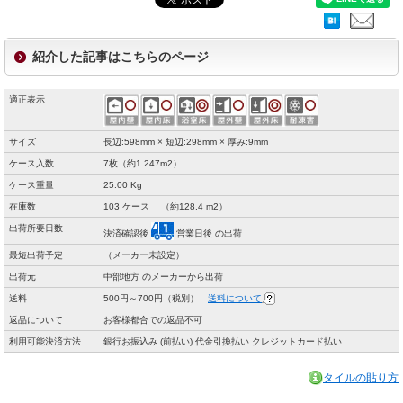
紹介した記事はこちらのページ
適正表示
サイズ
長辺:598mm × 短辺:298mm × 厚み:9mm
ケース入数
7枚（約1.247m2）
ケース重量
25.00 Kg
在庫数
103 ケース （約128.4 m2）
出荷所要日数
決済確認後
営業日後 の出荷
最短出荷予定
（メーカー未設定）
出荷元
中部地方 のメーカーから出荷
送料
500円～700円（税別）
送料について
返品について
お客様都合での返品不可
利用可能決済方法
銀行お振込み (前払い) 代金引換払い クレジットカード払い
タイルの貼り方