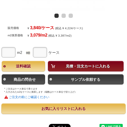
3,840/ケース
販売価格
¥
(税込 ¥ 4,224/ケース)
3,079/m2
m2換算価格
¥
(税込 ¥ 3,387/m2)
m2
ケース
送料確認
見積・注文カートに入れる
商品の問合せ
サンプル依頼する
* ご注文はケース単位で承ります
* 入力されたm2をケースに換算します（端数はケース単位で切り上げ）
ご注文の前にご確認ください
お気に入りリストに入れる