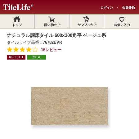
ログイン
・
会員登録
ナチュラル調床タイル 600×300角平 ベージュ系
タイルライフ品番 :
76782EVR
16レビュー
OUTLET
NEW