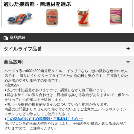
商品詳細
タイルライフ品番
商品説明
ベージュ系の600×300角外用タイル。 イタリアならではの微妙な色合いが人
気です。 滑りにくいグリップタイプのため雨の日も安心です。 在庫限りのた
めお求めやすい価格での提供です。
<注意点>
●多少の寸法誤差がありますので、調整しながら施工願います。
●異なるサイズの張り合わせは、目地幅も異なる場合がありますので、仮並べ
を行ってからの施工を推奨致します。
●段ボール梱包の接着剤がタイルについている可能性があります。
商品には問題ありませんので傷が付かないようご注意の上、ヘラやメラミン
スポンジなどで除去してご使用ください。
●
この商品のおすすめ接着剤・目地材はこちら>>
※パソコン等の画面の特性や設定により、実物の色や質感と異なる場合がご
ざいますので、ご注意ください。