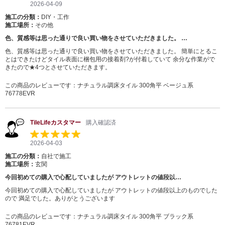
2026-04-09
施工の分類：
DIY・工作
施工場所：
その他
色、質感等は思った通りで良い買い物をさせていただきました。 …
色、質感等は思った通りで良い買い物をさせていただきました。 簡単にとるこ
とはできたけどタイル表面に梱包用の接着剤?が付着していて 余分な作業がで
きたので★4つとさせていただきます。
この商品のレビューです：
ナチュラル調床タイル 300角平 ベージュ系
76778EVR
TileLifeカスタマー
購入確認済
2026-04-03
施工の分類：
自社で施工
施工場所：
玄関
今回初めての購入で心配していましたが アウトレットの値段以…
今回初めての購入で心配していましたが アウトレットの値段以上のものでした
ので 満足でした。ありがとうございます
この商品のレビューです：
ナチュラル調床タイル 300角平 ブラック系
76781EVR