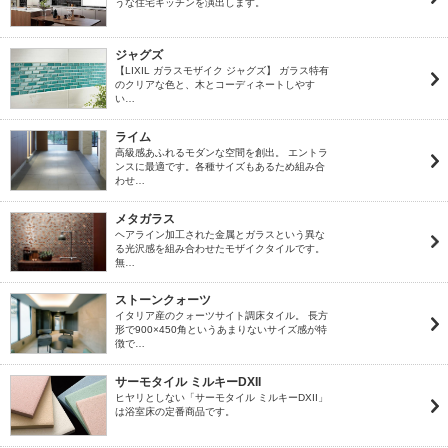
うな住宅キッチンを演出します。
ジャグズ
【LIXIL ガラスモザイク ジャグズ】 ガラス特有
のクリアな色と、木とコーディネートしやす
い…
ライム
高級感あふれるモダンな空間を創出。 エントラ
ンスに最適です。各種サイズもあるため組み合
わせ…
メタガラス
ヘアライン加工された金属とガラスという異な
る光沢感を組み合わせたモザイクタイルです。
無…
ストーンクォーツ
イタリア産のクォーツサイト調床タイル。 長方
形で900×450角というあまりないサイズ感が特
徴で…
サーモタイル ミルキーDXII
ヒヤリとしない「サーモタイル ミルキーDXII」
は浴室床の定番商品です。