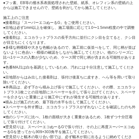
●フッ素、EB等の撥水系表面処理された壁紙、紙系、オレフィン系の壁紙の上
からは施工できませんので、壁紙を剥がしてから施工してください。
施工上のご注意
●接着剤は「スーパーエコぬーるG」をご使用ください。
●目地は必ず1mm以上を確保し、施工場面に応じて1.0〜1.5mm程度の中で調整
してください。
●接着剤は、エコカラットプラスの長手方向に並行にクシ目を立てると、クシ目
が目立ちにくくなります。
●多様な柄模様や大きな色幅があるので、施工前に仮並べをして、同じ柄が並ば
ないように色合い・模様の確認をしながら施工してください。他のシリーズに
比べ1ケースの入数が少ないため、ケース間で同じ柄が含まれる可能性がありま
す。
●色番MAJ1は白を基調としているため、汚れには十分注意して施工してくださ
い。
●目地部からはみ出した接着剤は、張付け後直ちに皮すき、へら等を用いて取り
除いてください。
●本商品は、必ず下から積み上げ張りで施工してください。その際、エコカラッ
トプラス1枚ごとの目地部にスペーサーを介して張り上げてください。スペーサ
ーを介さないと重量により施工中にずれが発生する可能性があります。
●積み上げ施工のため、最下段の水平を出して施工してください。
●スペーサーを外す際は、エコカラットプラスがずれないことを確認したのち外
してください。
●他のシリーズに比べ、1枚の面積が大きく重量があるため、1枚ずつ十分圧着
して張り付けてください。
●壁見切りは、スーパーエコぬーるGで張り付け、その上に再度スーパーエコぬ
ーるGを塗ってから909×303角平を施工してください。
●壁見切りと幅木の取り合い部では、必ず幅木が前に出るように納めてくださ