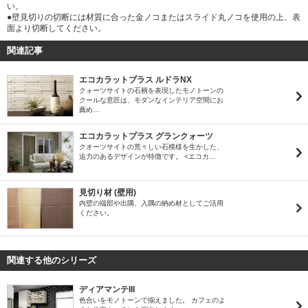
い。
●壁見切りの切断には材質に合った金ノコまたはスライド丸ノコを使用の上、表
面より切断してください。
関連記事
エコカラットプラス ルドラNX
クォーツサイトの石柄を表現したモノトーンの
クールな意匠は、モダンなインテリア空間にお
薦め…
エコカラットプラス グランクォーツ
クオーツサイトの荒々しい石模様を生かした、
迫力のあるデザインが特徴です。 <エコカ…
見切り材 (壁用)
内壁の端部や出隅、入隅の納め材としてご活用
ください。
関連する他のシリーズ
ディアマンテIII
色合いをモノトーンで揃えました。 カフェのよ