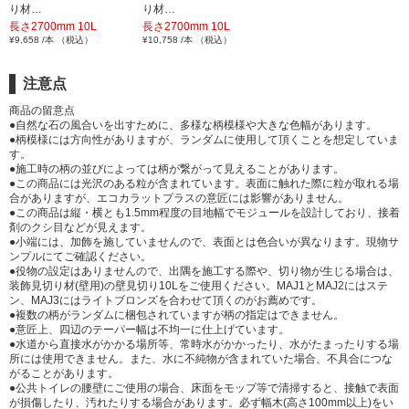
り材…
り材…
長さ2700mm 10L
長さ2700mm 10L
¥9,658 /本 （税込）
¥10,758 /本 （税込）
注意点
商品の留意点
●自然な石の風合いを出すために、多様な柄模様や大きな色幅があります。
●柄模様には方向性がありますが、ランダムに使用して頂くことを想定していま
す。
●施工時の柄の並びによっては柄が繋がって見えることがあります。
●この商品には光沢のある粒が含まれています。表面に触れた際に粒が取れる場
合がありますが、エコカラットプラスの意匠には影響がありません。
●この商品は縦・横とも1.5mm程度の目地幅でモジュールを設計しており、接着
剤のクシ目などが見えます。
●小端には、加飾を施していませんので、表面とは色合いが異なります。現物サ
ンプルにてご確認ください。
●役物の設定はありませんので、出隅を施工する際や、切り物が生じる場合は、
装飾見切り材(壁用)の壁見切り10Lをご使用ください。MAJ1とMAJ2にはステ
ン、MAJ3にはライトブロンズを合わせて頂くのがお薦めです。
●複数の柄がランダムに梱包されていますが柄の指定はできません。
●意匠上、四辺のテーパー幅は不均一に仕上げています。
●水道から直接水がかかる場所等、常時水がかかったり、水がたまったりする場
所には使用できません。また、水に不純物が含まれていた場合、不具合につな
がることがあります。
●公共トイレの腰壁にご使用の場合、床面をモップ等で清掃すると、接触で表面
が損傷したり、汚れたりする場合があります。必ず幅木(高さ100mm以上)をい