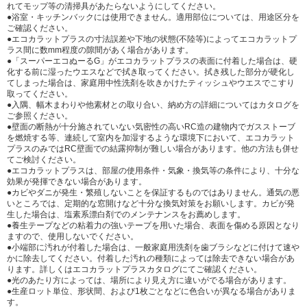
れてモップ等の清掃具があたらないようにしてください。
●浴室・キッチンバックには使用できません。適用部位については、用途区分を
ご確認ください。
●エコカラットプラスの寸法誤差や下地の状態(不陸等)によってエコカラットプ
ラス間に数mm程度の隙間があく場合があります。
●「スーパーエコぬーるG」がエコカラットプラスの表面に付着した場合は、硬
化する前に湿ったウエスなどで拭き取ってください。拭き残した部分が硬化し
てしまった場合は、家庭用中性洗剤を吹きかけたティッシュやウエスでこすり
取ってください。
●入隅、幅木まわりや他素材との取り合い、納め方の詳細についてはカタログを
ご参照ください。
●壁面の断熱が十分施されていない気密性の高いRC造の建物内でガスストーブ
を燃焼する等、連続して室内を加湿するような環境下において、エコカラット
プラスのみではRC壁面での結露抑制が難しい場合があります。他の方法も併せ
てご検討ください。
●エコカラットプラスは、部屋の使用条件・気象・換気等の条件により、十分な
効果が発揮できない場合があります。
●カビやダニが発生・繁殖しないことを保証するものではありません。通気の悪
いところでは、定期的な窓開けなど十分な換気対策をお願いします。カビが発
生した場合は、塩素系漂白剤でのメンテナンスをお薦めします。
●養生テープなどの粘着力の強いテープを用いた場合、表面を傷める原因となり
ますので、使用しないでください。
●小端部に汚れが付着した場合は、一般家庭用洗剤を歯ブラシなどに付けて速や
かに除去してください。付着した汚れの種類によっては除去できない場合があ
ります。詳しくはエコカラットプラスカタログにてご確認ください。
●光のあたり方によっては、場所により見え方に違いがでる場合があります。
●生産ロット単位、形状間、および1枚ごとなどに色合いが異なる場合がありま
す。