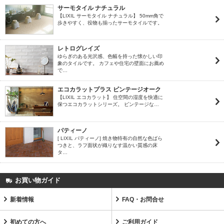
サーモタイル ナチュラル
【LIXIL サーモタイル ナチュラル】 50mm角で
歩きやすく、役物も揃ったサーモタイルです。
レトログレイズ
ゆらぎのある光沢感、色幅を持った懐かしい印
象のタイルです。 カフェや住宅の壁面にお薦め
で…
エコカラットプラス ビンテージオーク
【LIXIL エコカラット】 住空間の湿度を快適に
保つエコカラットシリーズ。 ビンテージな…
パティーノ
[ LIXIL パティーノ] 焼き物特有の自然な色ばら
つきと、ラフ面状が織りなす温かい質感の床
タ…
お買い物ガイド
新着情報
FAQ・お問合せ
初めての方へ
ご利用ガイド