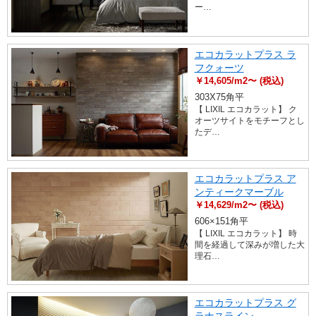
ー…
エコカラットプラス ラ
フクォーツ
￥14,605/m2〜 (税込)
303X75角平
【 LIXIL エコカラット】 ク
オーツサイトをモチーフとし
たデ…
エコカラットプラス ア
ンティークマーブル
￥14,629/m2〜 (税込)
606×151角平
【 LIXIL エコカラット】 時
間を経過して深みが増した大
理石…
エコカラットプラス グ