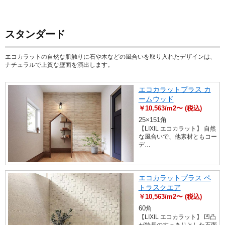
スタンダード
エコカラットの自然な肌触りに石や木などの風合いを取り入れたデザインは、
ナチュラルで上質な壁面を演出します。
エコカラットプラス カ
ームウッド
￥10,563/m2〜 (税込)
25×151角
【LIXIL エコカラット】 自然
な風合いで、他素材ともコー
デ…
エコカラットプラス ペ
トラスクエア
￥10,563/m2〜 (税込)
60角
【LIXIL エコカラット】 凹凸