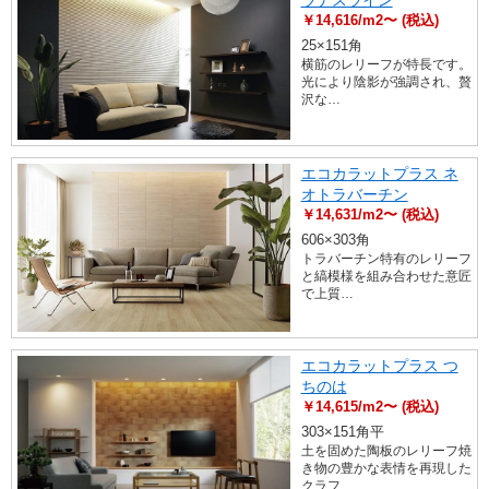
ラナスライン
￥14,616/m2〜 (税込)
25×151角
横筋のレリーフが特長です。
光により陰影が強調され、贅
沢な…
エコカラットプラス ネ
オトラバーチン
￥14,631/m2〜 (税込)
606×303角
トラバーチン特有のレリーフ
と縞模様を組み合わせた意匠
で上質…
エコカラットプラス つ
ちのは
￥14,615/m2〜 (税込)
303×151角平
土を固めた陶板のレリーフ焼
き物の豊かな表情を再現した
クラフ…