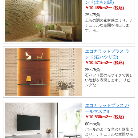
ンド(土もの調)
￥10,489/m2〜 (税込)
25×75角
土もの調の素材感により、ナ
チュラルな空間を演出しま
す。 &…
エコカラットプラス ラ
ンド(石ハツリ面)
￥10,571/m2〜 (税込)
25×75角
石ハツリ面のモザイクで美し
い陰影を表現します。 リビ
ングな…
エコカラットプラス パ
ールマスクII
￥10,530/m2〜 (税込)
60mm角
パールのような光沢と陰影に
より、ナチュラルな空間やモ