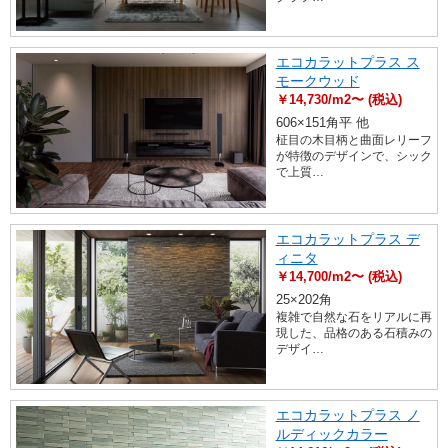
エコカラットプラス ス
モークウッド
￥14,730/m2〜 (税込)
606×151角平 他
柾目の木目柄と曲面レリーフ
が特徴のデザインで、シック
で上質…
エコカラットプラス デ
ィニタ
￥14,700/m2〜 (税込)
25×202角
複雑で自然な石をリアルに再
現した、品格のある石積みの
デザイ…
エコカラットプラス ノ
ルディックカラー