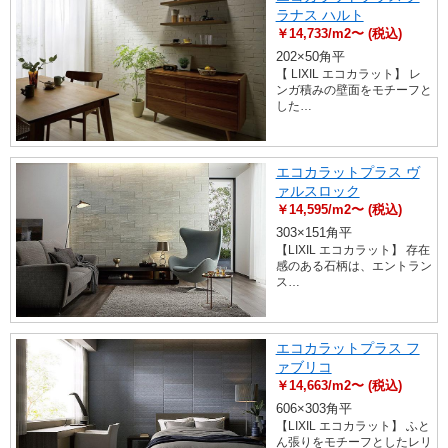
ラナス ハルト
￥14,733/m2〜 (税込)
202×50角平
【 LIXIL エコカラット】 レ
ンガ積みの壁面をモチーフと
した…
エコカラットプラス ヴ
ァルスロック
￥14,595/m2〜 (税込)
303×151角平
【LIXIL エコカラット】 存在
感のある石柄は、エントラン
ス…
エコカラットプラス フ
ァブリコ
￥14,663/m2〜 (税込)
606×303角平
【LIXIL エコカラット】 ふと
ん張りをモチーフとしたレリ