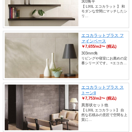
303角平
【 LIXIL エコカラット 】 和
モダンな空間にマッチしたシ
リ…
エコカラットプラス フ
ァインベース
￥7,655/m2〜 (税込)
303mm角
リビングや寝室にお薦めの定
番シリーズです。 <エコカ…
エコカラットプラス ス
トーンII
￥7,753/m2〜 (税込)
異形状セット他
【 LIXIL エコカラット】 自
然な石積みの意匠で空間を上
質に…