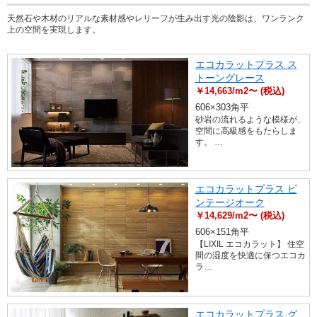
天然石や木材のリアルな素材感やレリーフが生み出す光の陰影は、ワンランク
上の空間を実現します。
エコカラットプラス ス
トーングレース
￥14,663/m2〜 (税込)
606×303角平
砂岩の流れるような模様が、
空間に高級感をもたらしま
す。 …
エコカラットプラス ビ
ンテージオーク
￥14,629/m2〜 (税込)
606×151角平
【LIXIL エコカラット】 住空
間の湿度を快適に保つエコカ
ラ…
エコカラットプラス グ