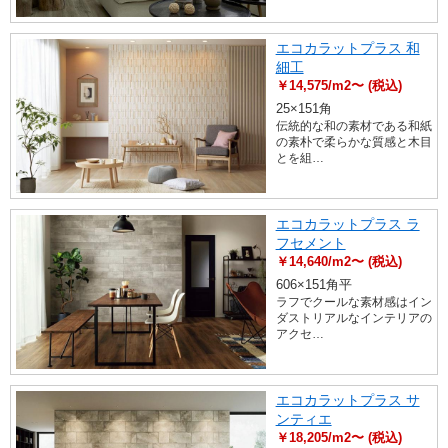
エコカラットプラス 和
細工
￥14,575/m2〜 (税込)
25×151角
伝統的な和の素材である和紙
の素朴で柔らかな質感と木目
とを組…
エコカラットプラス ラ
フセメント
￥14,640/m2〜 (税込)
606×151角平
ラフでクールな素材感はイン
ダストリアルなインテリアの
アクセ…
エコカラットプラス サ
ンティエ
￥18,205/m2〜 (税込)