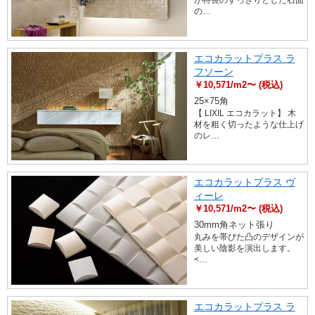
が特長のすっきりとした石面
の…
エコカラットプラス ラ
フソーン
￥10,571/m2〜 (税込)
25×75角
【 LIXIL エコカラット】 木
材を粗く切ったような仕上げ
のレ…
エコカラットプラス ヴ
ィーレ
￥10,571/m2〜 (税込)
30mm角ネット張り
丸みを帯びた凸のデザインが
美しい陰影を演出します。
<…
エコカラットプラス ラ