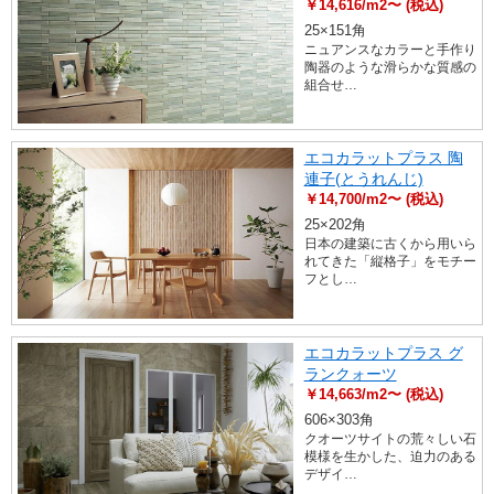
￥14,616/m2〜 (税込)
25×151角
ニュアンスなカラーと手作り
陶器のような滑らかな質感の
組合せ…
エコカラットプラス 陶
連子(とうれんじ)
￥14,700/m2〜 (税込)
25×202角
日本の建築に古くから用いら
れてきた「縦格子」をモチー
フとし…
エコカラットプラス グ
ランクォーツ
￥14,663/m2〜 (税込)
606×303角
クオーツサイトの荒々しい石
模様を生かした、迫力のある
デザイ…