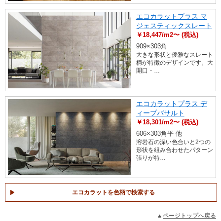
エコカラットプラス マ
ジェスティックスレート
￥18,447/m2〜 (税込)
909×303角
大きな形状と優雅なスレート
柄が特徴のデザインです。大
開口・…
エコカラットプラス デ
ィープバサルト
￥18,301/m2〜 (税込)
606×303角平 他
溶岩石の深い色合いと2つの
形状を組み合わせたパターン
張りが特…
エコカラットを色柄で検索する
ページトップへ戻る