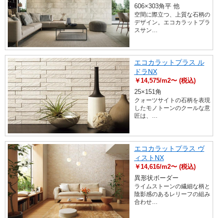
606×303角平 他
空間に際立つ、上質な石柄の
デザイン。エコカラットプラ
スサン…
エコカラットプラス ル
ドラNX
￥14,575/m2〜 (税込)
25×151角
クォーツサイトの石柄を表現
したモノトーンのクールな意
匠は、…
エコカラットプラス ヴ
ィストNX
￥14,616/m2〜 (税込)
異形状ボーダー
ライムストーンの繊細な柄と
陰影感のあるレリーフの組み
合わせ…