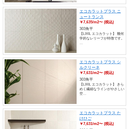
エコカラットプラス ニ
ュートランス
￥7,635/m2〜 (税込)
303角平
【LIXIL エコカラット】 幾何
学的なレリーフが特徴です。
…
エコカラットプラス シ
ルクリーネ
￥7,631/m2〜 (税込)
303角平
【LIXIL エコカラット】 きら
めく繊細なラインがやさしい
空…
エコカラットプラス た
けひご
￥7,631/m2〜 (税込)