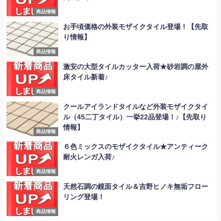
商品情報
お手頃価格の外装モザイクタイル登場！【先取
り情報】
商品情報
激安の大型タイルカッター入荷★砂岩調の屋外
床タイル新着♪
商品情報
クールアイランドタイルなど外装モザイクタイ
ル（45二丁タイル）一挙22品登場！♪【先取り
情報】
商品情報
６色ミックスのモザイクタイル★アンティーク
耐火レンガ入荷♪
商品情報
天然石調の鏡面タイル＆吉野ヒノキ無垢フロー
リング登場！
商品情報