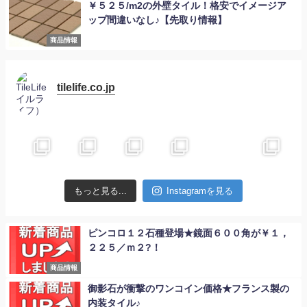
￥５２５/m2の外壁タイル！格安でイメージア
ップ間違いなし♪【先取り情報】
商品情報
tilelife.co.jp
もっと見る...
Instagramを見る
ピンコロ１２石種登場★鏡面６００角が￥１，
２２５／ｍ２?！
商品情報
御影石が衝撃のワンコイン価格★フランス製の
内装タイル♪