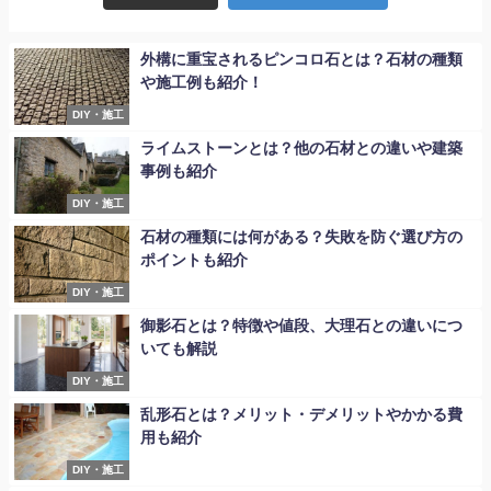
外構に重宝されるピンコロ石とは？石材の種類
や施工例も紹介！
DIY・施工
ライムストーンとは？他の石材との違いや建築
事例も紹介
DIY・施工
石材の種類には何がある？失敗を防ぐ選び方の
ポイントも紹介
DIY・施工
御影石とは？特徴や値段、大理石との違いにつ
いても解説
DIY・施工
乱形石とは？メリット・デメリットやかかる費
用も紹介
DIY・施工