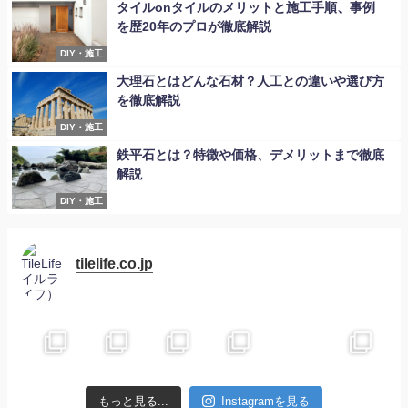
タイルonタイルのメリットと施工手順、事例
を歴20年のプロが徹底解説
DIY・施工
大理石とはどんな石材？人工との違いや選び方
を徹底解説
DIY・施工
鉄平石とは？特徴や価格、デメリットまで徹底
解説
DIY・施工
tilelife.co.jp
もっと見る...
Instagramを見る