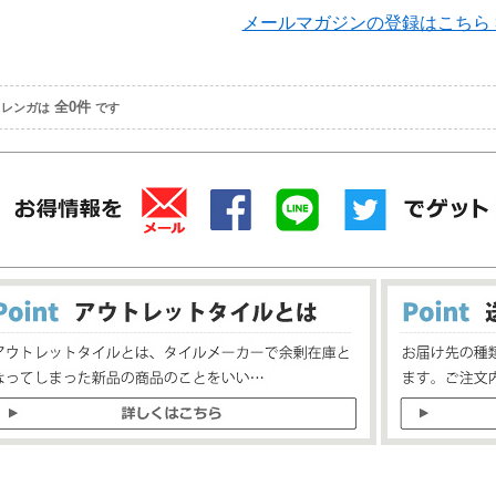
メールマガジンの登録はこちら 
全
0
件
きレンガは
です