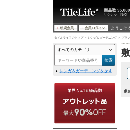
商品数 35,
リクシル（INA
ようこそ 
タイルライフのトップ
＞
レンガ＆ガーデニング
＞
ブラ
レンガ＆ガーデニングを探す
敷