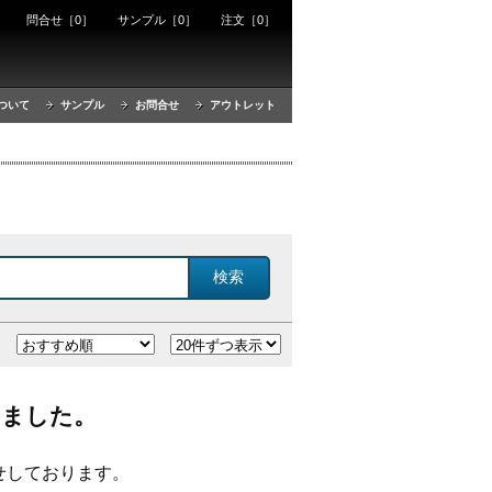
ート
問合せ［0］
サンプル［0］
注文［0］
ついて
サンプル
お問合せ
アウトレット
しました。
せしております。