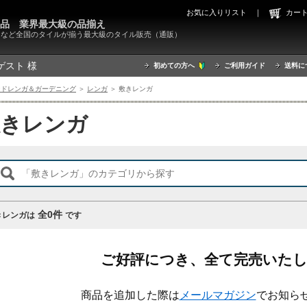
お気に入りリスト
｜
カ
000品 業界最大級の品揃え
X）など全国のタイルが揃う最大級のタイル販売（通販）
ゲスト 様
初めての方へ
ご利用ガイド
送料に
ンドレンガ＆ガーデニング
＞
レンガ
＞ 敷きレンガ
敷きレンガ
全
0
件
きレンガは
です
ご好評につき、全て完売いた
商品を追加した際は
メールマガジン
でお知ら