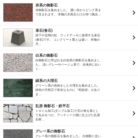
赤系の御影石
赤御影石を集めました。 濃い赤からピンク系ま
で含まれます。 本物の天然石だけが持つ風合…
束石(沓石)
床下や玄関の柱、ウッドデッキに使用する束石
(沓石)です。 コンクリート製とは違い、本物の
天…
白系の御影石
白御影石と呼ばれる白色系の御影石を集めまし
た。 淡いグレーやベージュ系で、全体的に白い
ト…
緑系の大理石
グリーン系の色味をした大理石を集めました。
緑色の天然石で有名なものに「蛇紋岩」があり
ま…
乱形 御影石・鉄平石
トロミル加工(ダンブル加工)で石の角を落とし
て丸みをつけ、アンティーク調に仕上げた乱形
石材…
グレー系の御影石
グレー系の御影石を集めました。 白御影に近い