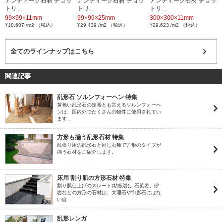
アンティーク石材 チョッ
アンティーク石材 チョッ
アンティーク石材 チョッ
トリ…
トリ…
トリ…
99×99×11mm
99×99×25mm
300×300×11mm
¥18,607 /m2 （税込）
¥29,439 /m2 （税込）
¥29,623 /m2 （税込）
全てのラインナップはこちら
関連記事
乱形石 ソルンフォーヘン 特集
黄色い乱形石の定番とも言えるソルンフォーヘ
ンは、国内外でたくさんの物件に使用されてい
ます…
方形も揃う乱形石材 特集
乱張り用の乱形石と同じ石種で方形のタイプが
揃う石材をご紹介します。
床用 割り肌の方形石材 特集
割り肌仕上げのスレート(粘板岩)、石英岩、砂
岩などの方形の石材は、大理石や御影石にはな
い自…
乱形レンガ