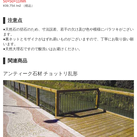
50×50×11mm
¥39,754 /m2 （税込）
注意点
●天然石の切石のため、寸法誤差、若干の欠け及び色や模様にバラツキがござい
ます。
●裏ネットとモザイクがはずれ易いものがございますので、丁寧にお取り扱い願
います。
●天然大理石ですので酸洗いはお避けください。
関連商品
アンティーク石材 チョットリ乱形