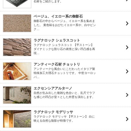
石材をご紹介します。
ベージュ、イエロー系の御影石
御影石の中からベージュ、イエロー系を集めま
した。 黄色味をおびたイエロー系や、白やピン
ク…
ラグナロック シェラスコット
ラグナロック シェラスコット 【平ストーン】
ダイナミックな割り石の表情と深い凹凸感を再
現…
アンティーク石材 チョットリ
アンティークな風合いにこだわったイタリア製
特殊加工大理石チョットリです。 中世ヨーロッ
パ…
エクセンシアアルターノ
自然が生み出した複雑な色合いと、乱尺でラフ
な感じの凹凸が堂々とした外壁を演出します。
ラグナロック モデリッサ
ラグナロック モデリッサ 【平ストーン】 白に
映える自然な陰影が特徴です。