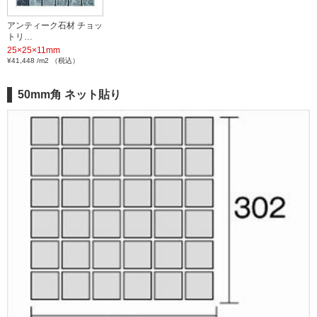
アンティーク石材 チョッ
トリ…
25×25×11mm
¥41,448 /m2 （税込）
50mm角 ネット貼り