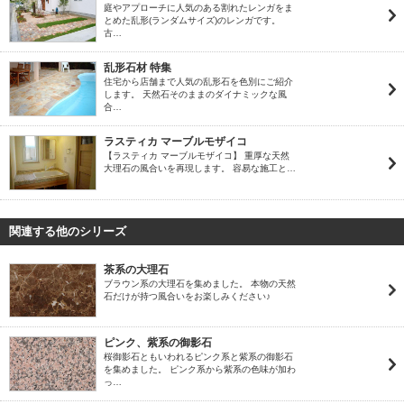
庭やアプローチに人気のある割れたレンガをま
とめた乱形(ランダムサイズ)のレンガです。
古…
乱形石材 特集
住宅から店舗まで人気の乱形石を色別にご紹介
します。 天然石そのままのダイナミックな風
合…
ラスティカ マーブルモザイコ
【ラスティカ マーブルモザイコ】 重厚な天然
大理石の風合いを再現します。 容易な施工と…
関連する他のシリーズ
茶系の大理石
ブラウン系の大理石を集めました。 本物の天然
石だけが持つ風合いをお楽しみください♪
ピンク、紫系の御影石
桜御影石ともいわれるピンク系と紫系の御影石
を集めました。 ピンク系から紫系の色味が加わ
っ…