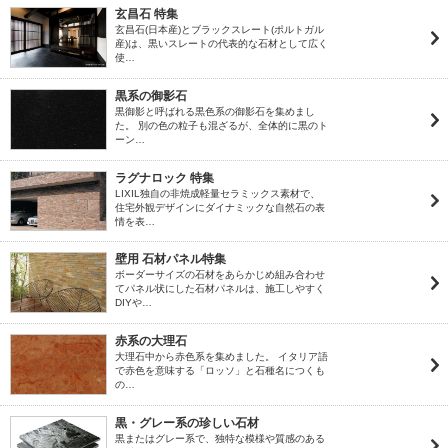
玄昌石 特集
玄昌石(日本産)とブラックスレート(ポルトガル
産)は、黒いスレートの代表的な石材として広く
使…
黒系の御影石
黒御影と呼ばれる黒色系の御影石を集めまし
た。 別の色の粒子も混ざるが、全体的に黒のト
ーン…
ラグナロック 特集
LIXIL独自の非焼成軽量セラミックス素材で、
住宅外観デザインにダイナミックな自然石の表
情を表…
壁用 石材パネル特集
ボーダーサイズの石材をあらかじめ組み合わせ
てパネル状にした石材パネルは、施工しやすく
DIYや…
赤系の大理石
大理石中から赤色系を集めました。 イタリア語
で赤色を意味する「ロッソ」と石種名につくも
の…
黒・グレー系の珍しい石材
黒またはグレー系で、独特な模様や質感のある