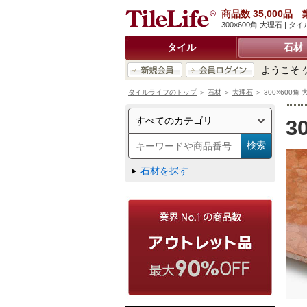
商品数 35,000
300×600角 大理石 
タイル
石材
ようこそ 
タイルライフのトップ
＞
石材
＞
大理石
＞ 300×600角
3
石材を探す