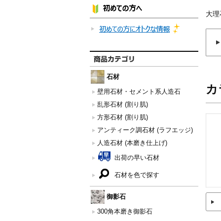
大理
石材
カ
壁用石材・セメント系人造石
乱形石材 (割り肌)
方形石材 (割り肌)
アンティーク調石材 (ラフエッジ)
人造石材 (本磨き仕上げ)
出荷の早い石材
石材を色で探す
御影石
300角本磨き御影石