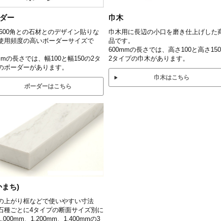
ダー
巾木
0×600角との石材とのデザイン貼りな
巾木用に長辺の小口を磨き仕上げした
使用頻度の高いボーダーサイズで
品です。
600mmの長さでは、高さ100と高さ15
mmの長さでは、幅100と幅150の2タ
2タイプの巾木があります。
のボーダーがあります。
巾木はこちら
ボーダーはこちら
かまち)
の上がり框などで使いやすい寸法
石種ごとに4タイプの断面サイズ別に
,000mm、1,200mm、1,400mmの3