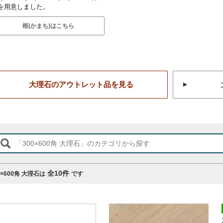
を用意しました。
框(かまち)はこちら
大理石のアウトレット品を見る
全
10
件
0×600角 大理石は
です