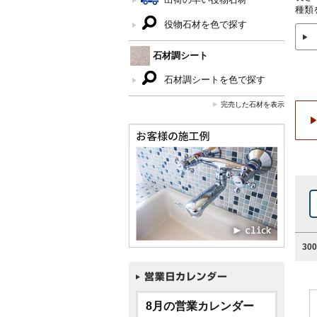
種類
役物石材を色で探す
石材調シート
石材調シートを色で探す
完売した石材を表示
30
8月の営業カレンダー