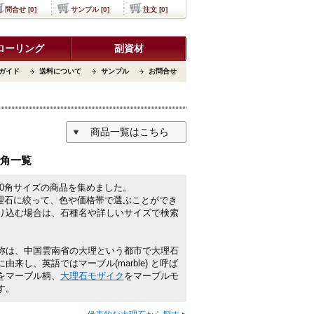
問合せ [0]
サンプル [0]
注文 [0]
ローリング
副資材
ガイド
送料について
サンプル
お問合せ
商品一覧はこちら
00角一覧
600角サイズの商品を集めました。
の大理石に絞って、色や価格帯で選ぶことができ
り込む場合は、石種名や詳しいサイズで検索
称は、中国雲南省の大理という都市で大理石
由来し、英語ではマーブル(marble) と呼ば
をマーブル柄、
大理石モザイク
をマーブルモ
す。