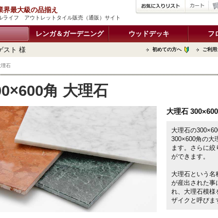
品 業界最大級の品揃え
| タイルライフ アウトレットタイル販売（通販）サイト
レンガ＆ガーデニング
ウッドデッキ
フ
ゲスト 様
初めての方へ
ご利用
 大理石
00×600角 大理石
大理石 300×6
大理石の300×
300×600角
ます。さらに絞
ができます。
大理石という名
が産出された事に
れ、大理石模様
ザイクと呼びま