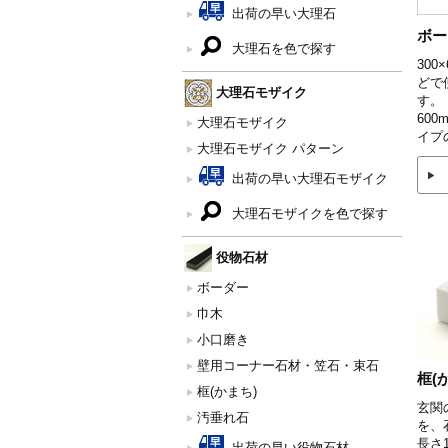
出荷の早い大理石
ボー
大理石を色で探す
30
どで
大理石モザイク
す。
600
大理石モザイク
イプ
大理石モザイク パターン
出荷の早い大理石モザイク
大理石モザイクを色で探す
役物石材
ボーダー
巾木
小口磨き
壁用コーナー石材・笠石・束石
框(
框(かまち)
玄関
汚垂れ石
を、
長さ1
出荷の早い役物石材