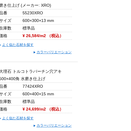
磨き仕上げ (メーカー: XRO)
品番
55230XRO
サイズ
600×300×13 mm
在庫数
標準品
価格
¥ 26,584/m2 （税込）
よく似た石材を探す
カラーバリエーション
大理石 トルコトラバーチン穴アキ
600×400角 水磨き仕上げ
品番
77424XRO
サイズ
600×400×15 mm
在庫数
標準品
価格
¥ 24,699/m2 （税込）
よく似た石材を探す
カラーバリエーション