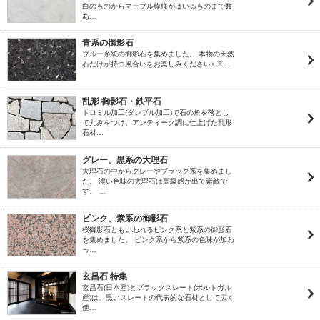
白のものからマーブル模様がはいるものまで数
あ…
青系の御影石
ブルー系統の御影石を集めました。 本物の天然
石だけが持つ風合いをお楽しみください♪ ※…
乱形 御影石・鉄平石
トロミル加工(ダンブル加工)で石の角を落とし
て丸みをつけ、アンティーク調に仕上げた乱形
石材…
グレー、黒系の大理石
大理石の中からグレーやブラック系を集めまし
た。 濃い色味の大理石は高級感が出て素敵で
す。 …
ピンク、紫系の御影石
桜御影石ともいわれるピンク系と紫系の御影石
を集めました。 ピンク系から紫系の色味が加わ
っ…
玄昌石 特集
玄昌石(日本産)とブラックスレート(ポルトガル
産)は、黒いスレートの代表的な石材として広く
使…