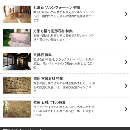
乱形石 ソルンフォーヘン 特集
黄色い乱形石の定番とも言えるソルンフォーヘ
ンは、国内外でたくさんの物件に使用されてい
ます…
方形も揃う乱形石材 特集
乱張り用の乱形石と同じ石種で方形のタイプが
揃う石材をご紹介します。
玄昌石 特集
玄昌石(日本産)とブラックスレート(ポルトガル
産)は、黒いスレートの代表的な石材として広く
使…
壁用 方形石材 特集
方形の割り肌で壁用の石材を集めました。 天然
石の自然な風合いは、住宅や店舗のインテリ
ア・…
壁用 石材パネル特集
ボーダーサイズの石材をあらかじめ組み合わせ
てパネル状にした石材パネルは、施工しやすく
DIYや…