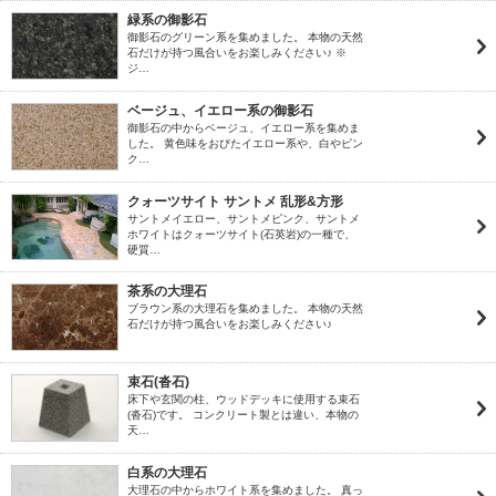
緑系の御影石
御影石のグリーン系を集めました。 本物の天然
石だけが持つ風合いをお楽しみください♪ ※
ジ…
ベージュ、イエロー系の御影石
御影石の中からベージュ、イエロー系を集めま
した。 黄色味をおびたイエロー系や、白やピン
ク…
クォーツサイト サントメ 乱形&方形
サントメイエロー、サントメピンク、サントメ
ホワイトはクォーツサイト(石英岩)の一種で、
硬質…
茶系の大理石
ブラウン系の大理石を集めました。 本物の天然
石だけが持つ風合いをお楽しみください♪
束石(沓石)
床下や玄関の柱、ウッドデッキに使用する束石
(沓石)です。 コンクリート製とは違い、本物の
天…
白系の大理石
大理石の中からホワイト系を集めました。 真っ