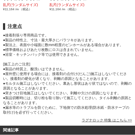
乱尺(ランダムサイズ)
乱尺(ランダムサイズ)
¥11,164 /m （税込）
¥11,164 /m （税込）
注意点
●接着剤張り専用商品です。
●製品の特性上、寸法・最大厚さにバラツキがあります。
●製法上、表面や小端面に数mm程度のピンホールがある場合があります。
●標準価格およびあたり枚数にロスは含まれていません。
●浴室・キッチンバック等では使用できません。
[施工上のご注意]
●製品の特質上、酸洗いはできません。
●屋外壁に使用する場合には、接着剤の点付け(だんご)施工はしないでくださ
い。接着剤の硬化が遅くなり、剥離の原因となることがあります。
●モルタル施工はしないでください。裏あし形状はあり状ではないので、剥離の
原因となることがあります。
●突きつけ目地施工はしないでください。剥離や欠けの原因になります。
●製品切断時には、切り粉を取り除いて施工してください。タイル剥離の原因と
なることがあります。
●漏水等のトラブルを防ぐために、下地側での防水処理(防水紙・防水テープの
取付け)を必ず行ってください。
ラグナロック 特集 はこちら >>
関連記事