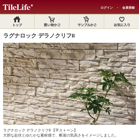
ログイン
・
会員登録
ラグナロック デラノクリフII
ラグナロック デラノクリフII 【平ストーン】
大胆な起伏とゆたかな素材感で、断崖の気高さをイメージしました。