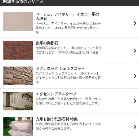
関連する他のシリーズ
ベージュ、アイボリー、イエロー系の
大理石
ベージュ、アイボリー、イエロー系の大理石を
集めました。 本物の天然石だけが持つ風合い
を…
赤系の御影石
赤御影石を集めました。 濃い赤からピンク系ま
で含まれます。 本物の天然石だけが持つ風合…
ラグナロック シェラスコット
ラグナロック シェラスコット 【平ストーン】
ダイナミックな割り石の表情と深い凹凸感を再
現…
エクセンシアアルターノ
自然が生み出した複雑な色合いと、乱尺でラフ
な感じの凹凸が堂々とした外壁を演出します。
方形も揃う乱形石材 特集
乱張り用の乱形石と同じ石種で方形のタイプが
揃う石材をご紹介します。