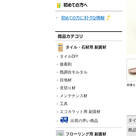
タイル・石材用 副資材
タイルDIY
接着剤
既調合モルタル
目地材
画像を
見切り材
メンテナンス材
工具
エコカラット用 副資材
タ
出荷の早い商品
商
フローリング用 副資材