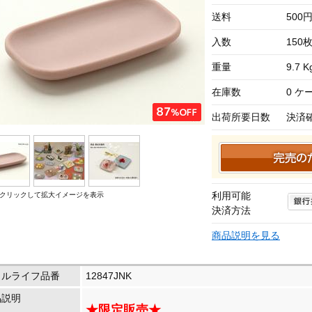
送料
500
入数
150
重量
9.7 K
在庫数
0 
出荷所要日数
決済
利用可能
クリックして拡大イメージを表示
決済方法
商品説明を見る
イルライフ品番
12847JNK
品説明
★限定販売★