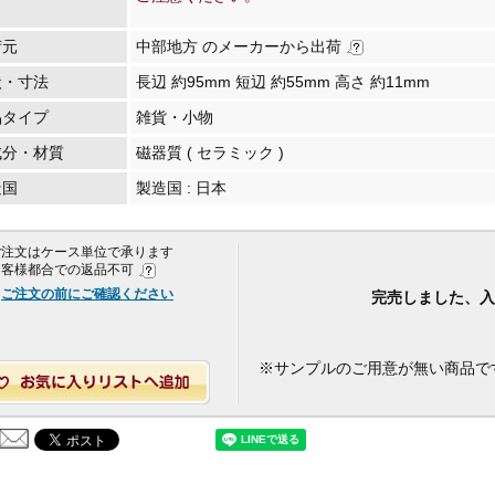
荷元
中部地方 のメーカーから出荷
状・寸法
長辺 約95mm 短辺 約55mm 高さ 約11mm
品タイプ
雑貨・小物
成分・材質
磁器質 ( セラミック )
造国
製造国 :
日本
 ご注文はケース単位で承ります
 お客様都合での返品不可
ご注文の前にご確認ください
完売しました、入
※サンプルのご用意が無い商品で