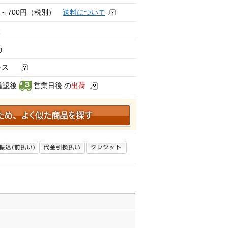
円～700円（税別）
送料について
枚
g
ケース
確認後
営業日後 の
出荷