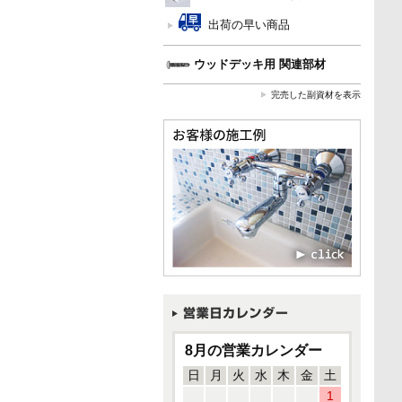
出荷の早い商品
ウッドデッキ用 関連部材
完売した副資材を表示
8月の営業カレンダー
日
月
火
水
木
金
土
1