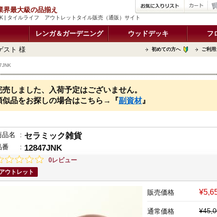
品 業界最大級の品揃え
JNK | タイルライフ アウトレットタイル販売（通販）サイト
レンガ＆ガーデニング
ウッドデッキ
フ
ゲスト 様
初めての方へ
ご利用
JNK
完売しました、入荷予定はございません。
類似品をお探しの場合はこちら→『
副資材
』
商品名
:
セラミック雑貨
品番
:
12847JNK
0レビュー
アウトレット
¥5,
販売価格
¥45
通常価格