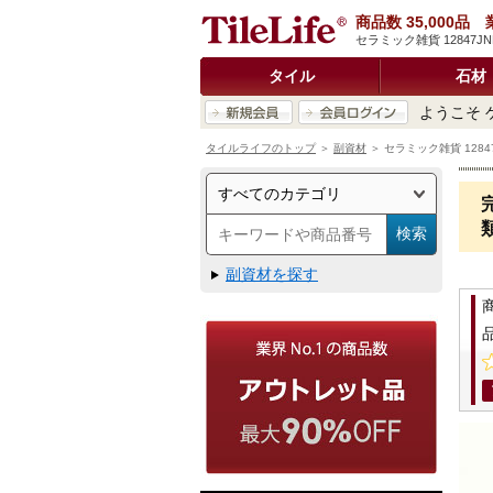
商品数 35,000
セラミック雑貨 12847
タイル
石材
ようこそ 
タイルライフのトップ
＞
副資材
＞ セラミック雑貨 12847
副資材を探す