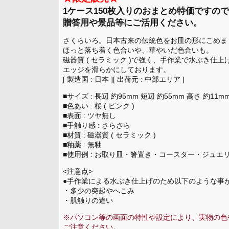
1ケース150枚入りのおまとめ特価ですの
贈答用や景品等にご活用ください。
さくらいろ。日本古来の伝統色をお皿の形にこめま
ほっと落ち着く色合いや、華やいだ色合いも。
磁器質 ( セラミック )で強く、手作業で水ぶき仕上
エッジを滑らかにしております。
[ 製造国 : 日本 ][ 出荷元 : 中部エリア ]
■サイズ : 長辺 約95mm 短辺 約55mm 高さ 約11m
■色あい : 桜 ( ピンク )
■表面 : ツヤ無し
■手触り感 : さらさら
■材質 : 磁器質 ( セラミック )
■釉薬 : 無釉
■使用例 : お取り皿・箸置き・コースター・ジュエリ
<注意点>
●手作業による水ぶき仕上げのため以下のような事
・多少の突起やへこみ
・肌触りの違い
※パソコン等の画面の特性や設定により、実物の色
ご注意ください。