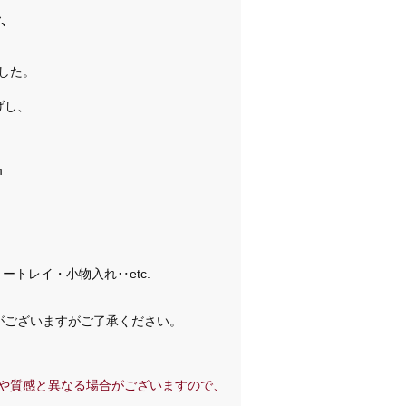
で、
した。
げし、
m
ートレイ・小物入れ‥etc.
がございますがご了承ください。
や質感と異なる場合がございますので、