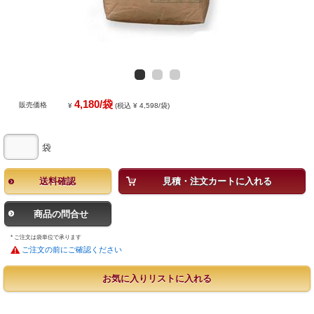
4,180/袋
販売価格
¥
(税込 ¥ 4,598/袋)
袋
送料確認
見積・注文カートに入れる
商品の問合せ
* ご注文は袋単位で承ります
ご注文の前にご確認ください
お気に入りリストに入れる