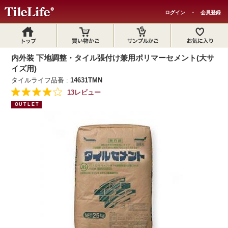
ログイン
・
会員登録
内外装 下地調整・タイル張付け兼用ポリマーセメント(大サ
イズ用)
タイルライフ品番 :
14631TMN
13レビュー
OUTLET