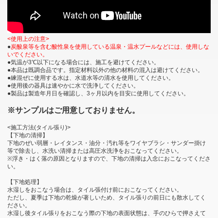
<使用上の注意>
●
炭酸泉等を含む酸性泉を使用している温泉・温水プールなどには、使用しな
いでください。
●気温が3℃以下になる場合には、施工を避けてください。
●本品は既調合品です。指定材料以外の他の材料の混入は避けてください。
●練混ぜに使用する水は、水道水等の清水を使用してください。
●使用後の器具は速やかに水で洗浄してください。
●製品は製造年月日を確認し、3ヶ月以内を目安に使用してください。
※サンプルはご用意しておりません。
<施工方法(タイル張り)>
【下地の清掃】
下地のぜい弱層・レイタンス・油分・汚れ等をワイヤブラシ・サンダー掛け
等で除去し、水洗い清掃または高圧水洗浄をおこなってください。
※浮き・はく落の原因となりますので、下地の清掃は入念におこなってくださ
い。
【下地処理】
水湿しをおこなう場合は、タイル張付け前におこなってください。
ただし、夏季は下地の乾燥が著しいため、タイル張りの前日にも散水してく
ださい。
水湿し後タイル張りをおこなう際の下地の表面状態は、手のひらで押さえて