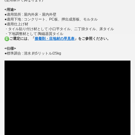
(使用条件で異なります)
<用途>
●適用箇所 : 屋内外床・屋内外壁
●適用下地 : コンクリート、PC板、押出成形板、モルタル
●適用仕上げ材
・タイル貼り付け材として:小口平タイル、二丁掛タイル、床タイル
・下地調整材として:陶磁器質タイル
ご選定には、「
接着剤・目地材の早見表
」をご参照ください。
<仕様>
●標準調合 : 清水 約5リットル/25kg