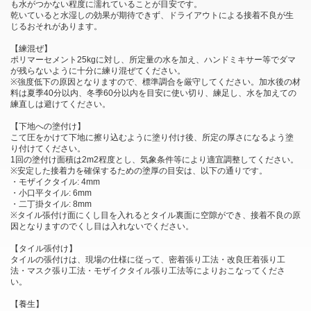
も水がつかない程度に濡れていることが目安です。
乾いていると水湿しの効果が期待できず、ドライアウトによる接着不良が生
じるおそれがあります。
【練混ぜ】
ポリマーセメント25kgに対し、所定量の水を加え、ハンドミキサー等でダマ
が残らないように十分に練り混ぜてください。
※強度低下の原因となりますので、標準調合を厳守してください。加水後の材
料は夏季40分以内、冬季60分以内を目安に使い切り、練足し、水を加えての
練直しは避けてください。
【下地への塗付け】
こて圧をかけて下地に擦り込むように塗り付け後、所定の厚さになるよう塗
り付けてください。
1回の塗付け面積は2m2程度とし、気象条件等により適宜調整してください。
※安定した接着力を確保するための塗厚の目安は、以下の通りです。
・モザイクタイル: 4mm
・小口平タイル: 6mm
・二丁掛タイル: 8mm
※タイル張付け面にくし目を入れるとタイル裏面に空隙ができ、接着不良の原
因となりますのでくし目は入れないでください。
【タイル張付け】
タイルの張付けは、現場の仕様に従って、密着張り工法・改良圧着張り工
法・マスク張り工法・モザイクタイル張り工法等によりおこなってくださ
い。
【養生】