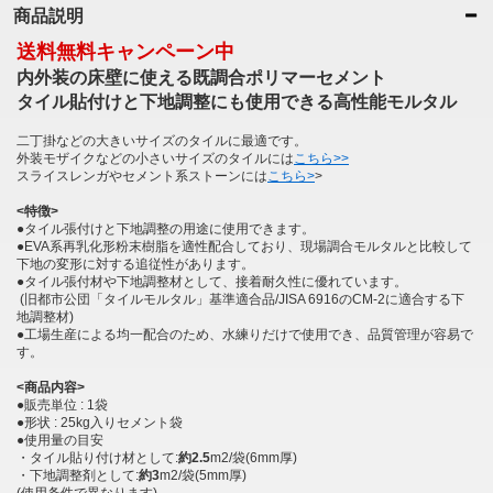
商品説明
送料無料キャンペーン中
内外装の床壁に使える既調合ポリマーセメント
タイル貼付けと下地調整にも使用できる高性能モルタル
二丁掛などの大きいサイズのタイルに最適です。
外装モザイクなどの小さいサイズのタイルには
こちら>>
スライスレンガやセメント系ストーンには
こちら>
>
<特徴>
●タイル張付けと下地調整の用途に使用できます。
●EVA系再乳化形粉末樹脂を適性配合しており、現場調合モルタルと比較して
下地の変形に対する追従性があります。
●タイル張付材や下地調整材として、接着耐久性に優れています。
(旧都市公団「タイルモルタル」基準適合品/JISA 6916のCM-2に適合する下
地調整材)
●工場生産による均一配合のため、水練りだけで使用でき、品質管理が容易で
す。
<商品内容>
●販売単位 : 1袋
●形状 : 25kg入りセメント袋
●使用量の目安
・タイル貼り付け材として:
約2.5
m2/袋(6mm厚)
・下地調整剤として:
約3
m2/袋(5mm厚)