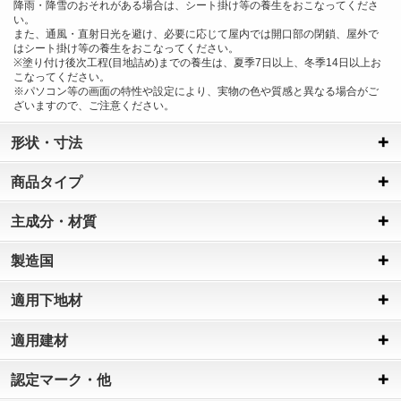
降雨・降雪のおそれがある場合は、シート掛け等の養生をおこなってくださ
い。
また、通風・直射日光を避け、必要に応じて屋内では開口部の閉鎖、屋外で
はシート掛け等の養生をおこなってください。
※塗り付け後次工程(目地詰め)までの養生は、夏季7日以上、冬季14日以上お
こなってください。
※パソコン等の画面の特性や設定により、実物の色や質感と異なる場合がご
ざいますので、ご注意ください。
形状・寸法
商品タイプ
主成分・材質
製造国
適用下地材
適用建材
認定マーク・他