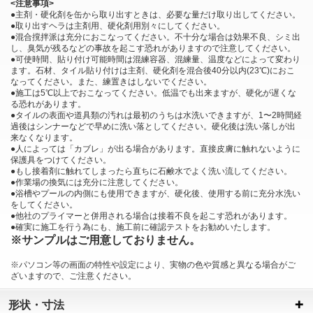
<注意事項>
●主剤・硬化剤を缶から取り出すときは、必要な量だけ取り出してください。
●取り出すヘラは主剤用、硬化剤用別々にしてください。
●混合撹拌派は充分におこなってください。不十分な場合は効果不良、シミ出
し、臭気が残るなどの事故を起こす恐れがありますので注意してください。
●可使時間、貼り付け可能時間は混練容器、混練量、温度などによって変わり
ます。石材、タイル貼り付けは主剤、硬化剤を混合後40分以内(23℃)におこ
なってください。また、練置きはしないでください。
●施工は5℃以上でおこなってください。低温でも出来ますが、硬化が遅くな
る恐れがあります。
●タイルの表面や道具類の汚れは最初のうちは水洗いできますが、1〜2時間経
過後はシンナーなどで早めに洗い落としてください。硬化後は洗い落しが出
来なくなります。
●人によっては「カブレ」が出る場合があります。直接皮膚に触れないように
保護具をつけてください。
●もし接着剤に触れてしまったら直ちに石鹸水でよく洗い流してください。
●作業場の換気には充分に注意してください。
●浴槽やプールの内側にも使用できますが、硬化後、使用する前に充分水洗い
をしてください。
●他社のプライマーと併用される場合は接着不良を起こす恐れがあります。
●確実に施工を行う為にも、施工前に確認テストをお勧めいたします。
※サンプルはご用意しておりません。
※パソコン等の画面の特性や設定により、実物の色や質感と異なる場合がご
ざいますので、ご注意ください。
形状・寸法