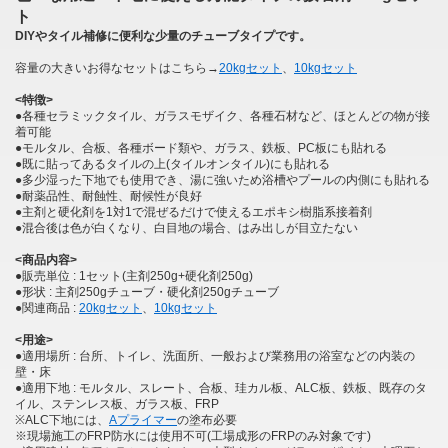
ト
DIYやタイル補修に便利な少量のチューブタイプです。
容量の大きいお得なセットはこちら→
20kgセット
、
10kgセット
<特徴>
●各種セラミックタイル、ガラスモザイク、各種石材など、ほとんどの物が接
着可能
●モルタル、合板、各種ボード類や、ガラス、鉄板、PC板にも貼れる
●既に貼ってあるタイルの上(タイルオンタイル)にも貼れる
●多少湿った下地でも使用でき、湯に強いため浴槽やプールの内側にも貼れる
●耐薬品性、耐蝕性、耐候性が良好
●主剤と硬化剤を1対1で混ぜるだけで使えるエポキシ樹脂系接着剤
●混合後は色が白くなり、白目地の場合、はみ出しが目立たない
<商品内容>
●販売単位 : 1セット(主剤250g+硬化剤250g)
●形状 : 主剤250gチューブ・硬化剤250gチューブ
●関連商品 :
20kgセット
、
10kgセット
<用途>
●適用場所 : 台所、トイレ、洗面所、一般および業務用の浴室などの内装の
壁・床
●適用下地 : モルタル、スレート、合板、珪カル板、ALC板、鉄板、既存のタ
イル、ステンレス板、ガラス板、FRP
※ALC下地には、
Aプライマー
の塗布必要
※現場施工のFRP防水には使用不可(工場成形のFRPのみ対象です)