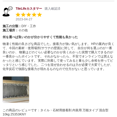
TileLifeカスタマー
購入確認済
2023-04-27
施工の分類：
DIY・工作
施工場所：
その他
何を選べば良いのかが分かりやすくて性能も良かった
物凄く性能の良さげな商品でした。接着力が強い気がします。 HPの案内が良く
て、今回の素材・使用場所(サウナの壁面)に対して、 自分が何を選ぶのが一番
良いのか、 物量はどのぐらい必要なのかが良くわかった状態で購入できるのが
一番良かったポイントです。 それがなかったら、不安でオンラインでは買えな
かったと感じています。 実際に到着して使ってみると量も少し余裕を持ってピ
ッタリという感じでした。 二つを混ぜ合わせるのは力が必要で大変でしたが、
化学反応で強固な接着力が現れるものなので仕方がないと思っています。
この商品のレビューです：
タイル・石材用接着剤 内装用 万能タイプ 混合型
10kg 25353KNY