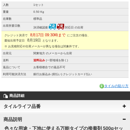
入数
1セット
重量
0.50 Kg
在庫数
標準品
出荷所要日数
決済確認後
対応日 の出荷
8月17日 09:30時まで
クレジット決済で
にご注文の場合、
8月19日
最短出荷予定日
となります。
※ お見積対応や出荷メーカーが異なる場合は対象外です。
出荷元
関東地方 のメーカーから出荷
送料
送料込み
(一部地域を除く)
返品について
お客様都合での返品不可
利用可能決済方法
銀行お振込み (前払い) クレジットカード払い
タイルの貼り方
商品詳細
タイルライフ品番
商品説明
色々な用途・下地に使える万能タイプの接着剤 500gセッ