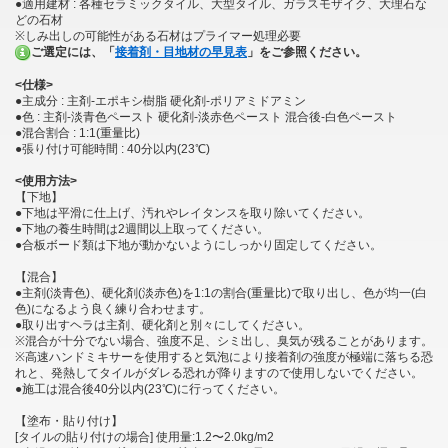
●適用建材 : 各種セラミックタイル、大型タイル、ガラスモザイク、大理石な
どの石材
※しみ出しの可能性がある石材はプライマー処理必要
ご選定には、「
接着剤・目地材の早見表
」をご参照ください。
<仕様>
●主成分 : 主剤-エポキシ樹脂 硬化剤-ポリアミドアミン
●色 : 主剤-淡青色ペースト 硬化剤-淡赤色ペースト 混合後-白色ペースト
●混合割合 : 1:1(重量比)
●張り付け可能時間 : 40分以内(23℃)
<使用方法>
【下地】
●下地は平滑に仕上げ、汚れやレイタンスを取り除いてください。
●下地の養生時間は2週間以上取ってください。
●合板ボード類は下地が動かないようにしっかり固定してください。
【混合】
●主剤(淡青色)、硬化剤(淡赤色)を1:1の割合(重量比)で取り出し、色が均一(白
色)になるよう良く練り合わせます。
●取り出すヘラは主剤、硬化剤と別々にしてください。
※混合が十分でない場合、強度不足、シミ出し、臭気が残ることがあります。
※高速ハンドミキサーを使用すると気泡により接着剤の強度が極端に落ちる恐
れと、発熱してタイルがダレる恐れが降りますので使用しないでください。
●施工は混合後40分以内(23℃)に行ってください。
【塗布・貼り付け】
[タイルの貼り付けの場合] 使用量:1.2〜2.0kg/m2