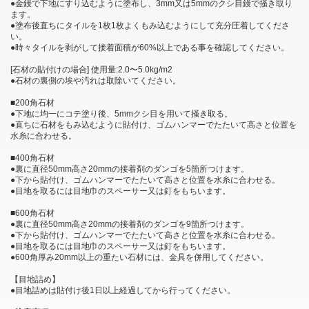
●金鏝で下地にすり込むように塗布し、3mm又は5mmのクシ目鏝で掻き取り
ます。
●塗布後直ちにタイルを1枚1枚よくもみ込むようにして充分圧着してくださ
い。
●時々タイルを剥がして接着面積が60%以上である事を確認してください。
[石材の貼付けの場合] 使用量:2.0〜5.0kg/m2
●石材の裏側の埃や汚れは取除いてください。
■200角石材
●下地に均一にコテ塗り後、5mmクシ目を用いて掻き取る。
●直ちに石材をもみ込むように貼付け、ゴムハンマーでたたいて高さと位置を
水糸に合わせる。
■400角石材
●裏に直径50mm高さ20mmの接着剤のダンゴを5箇所つけます。
●下から貼付け、ゴムハンマーでたたいて高さと位置を水糸に合わせる。
●目地を取るには目地巾のスペーサー又は釘をもちいます。
■600角石材
●裏に直径50mm高さ20mmの接着剤のダンゴを9箇所つけます。
●下から貼付け、ゴムハンマーでたたいて高さと位置を水糸に合わせる。
●目地を取るには目地巾のスペーサー又は釘をもちいます。
●600角厚み20mm以上の重たい石材には、金具を併用してください。
【目地詰め】
●目地詰めは貼付け後1日以上経過してから行ってください。