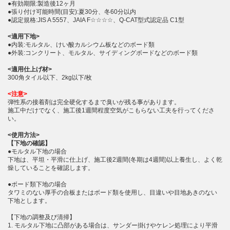
●有効期限:製造後12ヶ月
●張り付け可能時間(目安):夏30分、冬60分以内
●認定規格:JIS A 5557、JAIA F☆☆☆☆、Q-CAT型式認定品 C1型
<適用下地>
●内装:モルタル、けい酸カルシウム板などのボード類
●外装:コンクリート、モルタル、サイディングボードなどのボード類
<適用仕上げ材>
300角タイル以下、2kg以下/枚
<注意>
弾性系の接着剤は完全硬化するまで臭いが残る事があります。
施工中だけでなく、施工後1週間程度空気がこもらない工夫を行ってくださ
い。
<使用方法>
【下地の確認】
●モルタル下地の場合
下地は、平坦・平滑に仕上げ、施工後2週間(冬期は4週間)以上養生し、よく乾
燥していることを確認します。
●ボード類下地の場合
タワミのない厚手の合板またはボード類を使用し、目違いや目地あきのない
下地とします。
【下地の調整及び清掃】
1. モルタル下地に凸部がある場合は、サンダー掛けやケレン処理により平滑