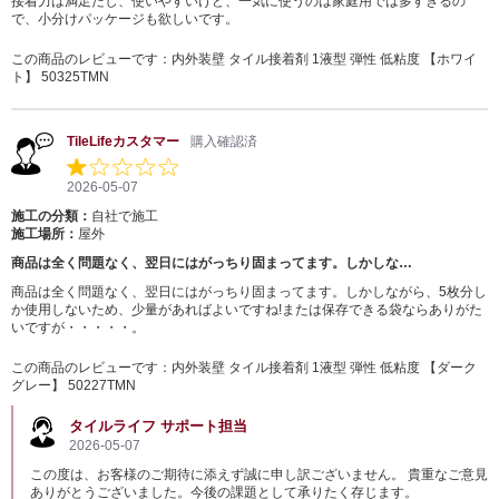
接着力は満足だし、使いやすいけど、一気に使うのは家庭用では多すぎるの
で、小分けパッケージも欲しいです。
この商品のレビューです：
内外装壁 タイル接着剤 1液型 弾性 低粘度 【ホワイ
ト】 50325TMN
TileLifeカスタマー
購入確認済
2026-05-07
施工の分類：
自社で施工
施工場所：
屋外
商品は全く問題なく、翌日にはがっちり固まってます。しかしな…
商品は全く問題なく、翌日にはがっちり固まってます。しかしながら、5枚分し
か使用しないため、少量があればよいですね!または保存できる袋ならありがた
いですが・・・・・。
この商品のレビューです：
内外装壁 タイル接着剤 1液型 弾性 低粘度 【ダーク
グレー】 50227TMN
タイルライフ サポート担当
2026-05-07
この度は、お客様のご期待に添えず誠に申し訳ございません。 貴重なご意見
ありがとうございました。今後の課題として承りたく存じます。