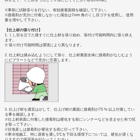
※事前に試験張りを行ない、有効接着面積を確認して下さい。
※接着剤が充分に付着しなかった場合は7mm 角のくし目ゴテを使用し、使用
量を増やして下さい。
【仕上材の張り付け】
1. くし目を立てた後すぐに仕上材を張り始め、張付け可能時間内に張り終え
ます。
※ 張り付け可能時間は環境により異なります。
2. 仕上材は揉み込むようにして張り、仕上材裏面全体に接着剤がなじむよう
にビブラートなどで充分に圧着します。
3. 仕上げ材を適宜はがして、仕上げ材の裏面に接着剤が75 % 以上付着してい
る事を確認します。
※仕上材表面に付着した接着剤は硬化する前にシンナーなどを含ませた布で拭
き取って下さい。
※目地直しは接着剤が硬化する前に行って下さい。
※寒冷地施工、特に昼夜を通し5℃を下回る環境下については、硬化が遅くな
りますので保温等を行なってください。