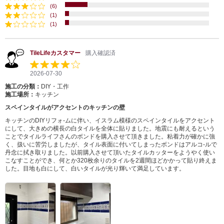
(6)
(1)
(1)
TileLifeカスタマー
購入確認済
2026-07-30
施工の分類：
DIY・工作
施工場所：
キッチン
スペインタイルがアクセントのキッチンの壁
キッチンのDIYリフォ-ムに伴い、イスラム模様のスペインタイルをアクセント
にして、大きめの横長の白タイルを全体に貼りました。地震にも耐えるという
ことでタイルライフさんのボンドを購入させて頂きました。粘着力が確かに強
く、扱いに苦労しましたが、タイル表面に付いてしまったボンドはアルコ-ルで
丹念に拭き取りました。以前購入させて頂いたタイルカッターをようやく使い
こなすことができ、何とか320枚余りのタイルを2週間ほどかかって貼り終えま
した。目地も白にして、白いタイルが光り輝いて満足しています。