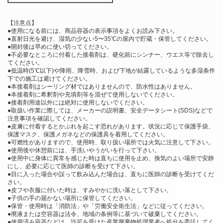
【注意点】
●使用になる前には、商品容器の表示事項をよくお読み下さい。
●直射日光を避け、湿気の少ない5〜35℃の屋内で貯蔵・保管してください。
●開封後は早めに使い切ってください。
●不必要なところに付着した接着剤は、硬化前にシンナー、ウエス等で除去し
てください。
●低温時(5℃以下)や降雨、降雪時、および下地が結露しているような多湿条件
下での施工は避けてください。
●本接着剤はシーリング材ではありませんので、防水性はありません。
●本接着剤に希釈剤や充填剤等を混ぜて使用しないでください。
●接着剤用途以外には絶対に使用しないでください。
●取扱い作業に際しては、メーカーの説明書、安全データシート(SDS)などで
注意事項を確認してください。
●皮膚に付着するとかぶれを起こす恐れがあります。状況に応じて保護手袋、
保護マスク、保護メガネなどの保護具を着用してください。
●可燃性がありますので、使用時、取り扱い場所では火気に注意して下さい。
●使用後や休憩前には、手洗いやうがいを行って下さい。
●使用中に身体に異常を感じた時は直ちに使用を止め、換気のよい場所で安静
にし、必要に応じて医師の診断を受けて下さい。
●目に入った場合や誤って飲み込んだ場合は、直ちに医師の診断を受けてくだ
さい。
●皮フや衣服に付いた時は、すみやかに洗い落として下さい。
●子供の手の届かない場所に保管してください。
●保管・使用時は「消防法」や「労働安全衛生法」などに従ってください。
●廃液または空容器は法令、地域の条例等に基づいて破棄してください。
●使用済み容器などは、許可を受けた産業廃棄物処理業者へ処分を委託してく