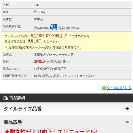
入数
1本
重量
2.00 Kg
在庫数
標準品
出荷所要日数
決済確認後
営業日後 の出荷
8月18日 07:00時まで
クレジット決済で
にご注文の場合、
8月19日
最短出荷予定日
となります。
※ お見積対応や出荷メーカーが異なる場合は対象外です。
出荷元
近畿地方 のメーカーから出荷
送料
送料込み
(一部地域を除く)
返品について
お客様都合での返品不可
利用可能決済方法
銀行お振込み (前払い) クレジットカード払い
タイルの貼り方
商品詳細
タイルライフ品番
商品説明
★耐久性がより向上してリニューアル!