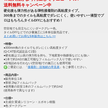
送料無料キャンペーン中
硬化後も弾力性がある弾性接着剤の高粘度タイプ。
300角までのタイルも高粘度でダレにくく、使いやすい一液型でプ
ロはもちろんタイルDIYにもおすすめ !
空目地でも目立ちにくいダークグレー色。
タイルDIYなどでの少量施工に1本単位販売品です。
まとめ買いでお得な9本販売はこちら >>
<特徴>
●300mm角のタイルでもダレにくい高粘度タイプ
(Q-CAT型式認定品 C1型)
●硬化後はゴム状の弾力性を持ち、下地変形や熱膨張などにも強い
●1本で約1m2の施工可能なフィルムパック入りで使いやすい
●目地詰めを行わない(空目地)での施工にも使用可能
ご選定には、「
接着剤・目地材の早見表
」をご参照ください。
<商品内容>
●販売単位:1本
●形状:2kgフィルムパック
●使用量の目安:1本のフィルムパックで約1m2
(使用条件で異なります)
<仕様>
●主成分:変成シリコーン・エポキシ樹脂
●色:ダークグレー