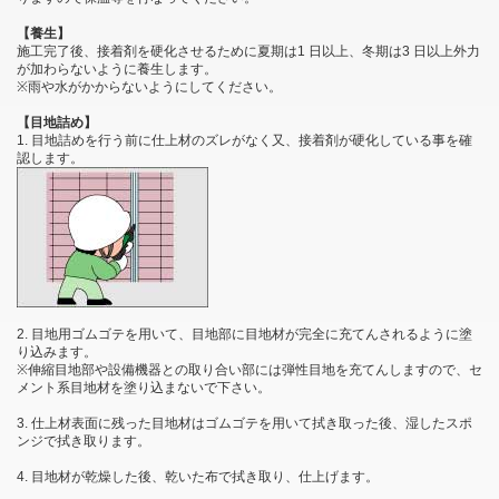
【養生】
施工完了後、接着剤を硬化させるために夏期は1 日以上、冬期は3 日以上外力
が加わらないように養生します。
※雨や水がかからないようにしてください。
【目地詰め】
1. 目地詰めを行う前に仕上材のズレがなく又、接着剤が硬化している事を確
認します。
2. 目地用ゴムゴテを用いて、目地部に目地材が完全に充てんされるように塗
り込みます。
※伸縮目地部や設備機器との取り合い部には弾性目地を充てんしますので、セ
メント系目地材を塗り込まないで下さい。
3. 仕上材表面に残った目地材はゴムゴテを用いて拭き取った後、湿したスポ
ンジで拭き取ります。
4. 目地材が乾燥した後、乾いた布で拭き取り、仕上げます。