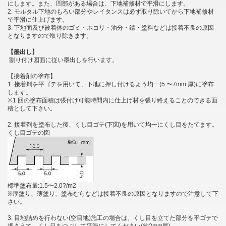
にします。また、凹部がある場合は、下地補修材で平滑にします。
2. モルタル下地のもろい部分やレイタンスは必ず取り除いてから下地補修材
で平滑に仕上げます。
3. 下地面及び被着体のゴミ・ホコリ・油分・錆・塗料などは接着不良の原因
となりますので取り除きます。
【墨出し】
割り付け図面に従い墨出しを行います。
【接着剤の塗布】
1. 接着剤を平ゴテを用いて、下地に押し付けるよう均一(5 〜7mm 厚)に塗布
します。
※1 回の塗布面積は張付け可能時間内に仕上げ材を張り終えることのできる面
積として下さい。
2. 接着剤を塗布した後、くし目ゴテ(下図)を用いて均一にくし目をたてます。
くし目ゴテの図
標準塗布量:1.5〜2.0?/m2
※厚塗り、薄塗り、塗布むらなどは接着不良の原因となりますので注意して下
さい。
3. 目地詰めを行わない(空目地)施工の場合は、くし目を立てた部分を平ゴテで
押さえて、くし目をつぶして平滑にしてください(約2mm厚)。