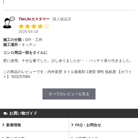
TileLifeカスタマー
購入確認済
2026-04-18
施工の分類：
DIY・工作
施工場所：
キッチン
コンロ周辺一部をタイルに
壁に使用。十分な量でした。少し余りましたが・・ バッチリ張り付きました。
この商品のレビューです：
内外装壁 タイル接着剤 1液型 弾性 低粘度 【ホワイ
ト】 50325TMN
すべてのレビューを見る
お買い物ガイド
新着情報
FAQ・お問合せ