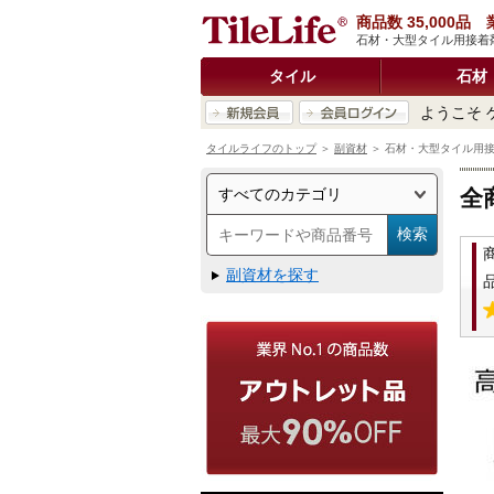
商品数 35,000
石材・大型タイル用接着剤 
タイル
石材
ようこそ 
タイルライフのトップ
＞
副資材
＞ 石材・大型タイル用接着剤
全
副資材を探す