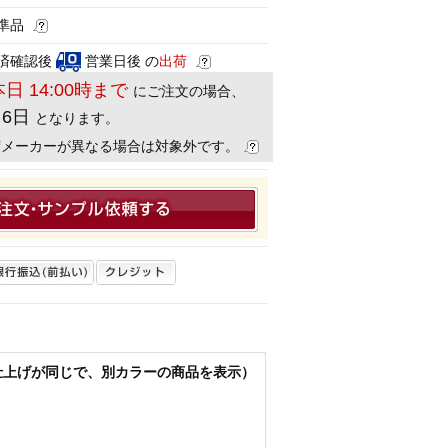
準品
済確認後
営業日後 の
出荷
本日 14:00時まで
にご注文の場合、
月6日
となります。
荷メーカーが異なる場合は対象外です。
仕上げが同じで、別カラーの商品を表示）