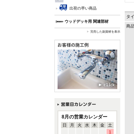
出荷の早い商品
タ
ウッドデッキ用 関連部材
商
完売した副資材を表示
8月の営業カレンダー
日
月
火
水
木
金
土
1