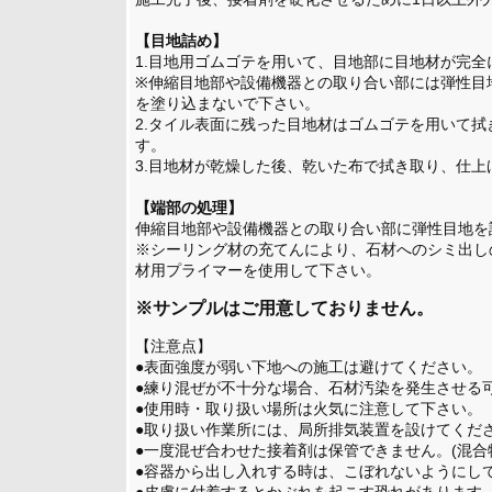
【目地詰め】
1.目地用ゴムゴテを用いて、目地部に目地材が完
※伸縮目地部や設備機器との取り合い部には弾性目
を塗り込まないで下さい。
2.タイル表面に残った目地材はゴムゴテを用いて
す。
3.目地材が乾燥した後、乾いた布で拭き取り、仕上
【端部の処理】
伸縮目地部や設備機器との取り合い部に弾性目地を
※シーリング材の充てんにより、石材へのシミ出し
材用プライマーを使用して下さい。
※サンプルはご用意しておりません。
【注意点】
●表面強度が弱い下地への施工は避けてください。
●練り混ぜが不十分な場合、石材汚染を発生させる
●使用時・取り扱い場所は火気に注意して下さい。
●取り扱い作業所には、局所排気装置を設けてくだ
●一度混ぜ合わせた接着剤は保管できません。(混合
●容器から出し入れする時は、こぼれないようにし