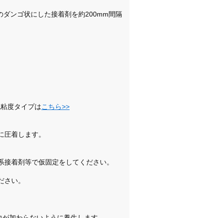
のダンゴ状にした接着剤を約200mm間隔
低粘度タイプは
こちら>>
に圧着します。
シ系接着剤等で仮固定をしてください。
ださい。
力が加わらないように養生します。