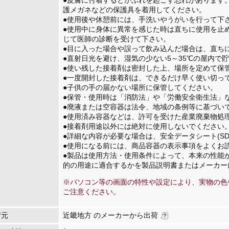
●皮膚に付着するとかぶれを起こす恐れがあります
護メガネなどの保護具を着用してください。
●使用後や休憩前には、手洗いやうがいを行って下
●使用中に身体に異常を感じた時は直ちに使用を止
じて医師の診断を受けて下さい。
●目に入った場合や誤って飲み込んだ場合は、直ち
●直射日光を避け、湿気の少ない5～35℃の屋内で
●使い残した接着剤は密封した上、場所を定めて保
●一度開封した接着剤は、できるだけ早く使い切っ
●子供の手の届かない場所に保管してください。
●保管・使用時は「消防法」や「労働安全衛生法」
●廃液または空容器は法令、地域の条例等に基づい
●使用済み容器などは、許可を受けた産業廃棄物処
●接着剤用途以外には絶対に使用しないでください
●詳細な内容が必要な場合は、安全データシート(SD
●使用になる前には、商品容器の表示事項をよくお
●製品は使用方法・使用条件によって、本来の性能
的の用途に適合するかを製品説明書またはメーカー
※パソコン等の画面の特性や設定により、実物の色
ご注意ください。
荷元
近畿地方 のメーカーから出荷