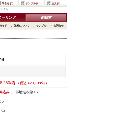
問合せ [0]
サンプル [0]
注文 [0]
）サイト
ローリング
副資材
ガイド
送料について
サンプル
お問合せ
kg
8,280/箱
（税込 ¥20,108/箱）
料込み
(一部地域を除く)
セット
 Kg