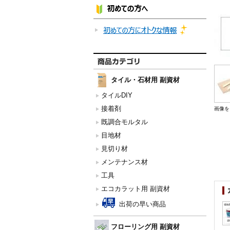
タイル・石材用 副資材
タイルDIY
接着剤
画像を
既調合モルタル
目地材
見切り材
メンテナンス材
工具
エコカラット用 副資材
出荷の早い商品
フローリング用 副資材