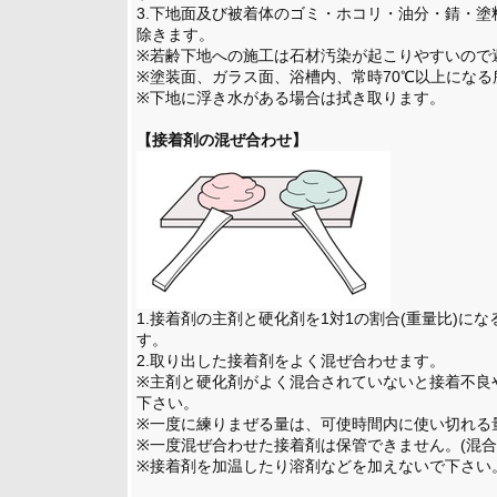
3.下地面及び被着体のゴミ・ホコリ・油分・錆・
除きます。
※若齢下地への施工は石材汚染が起こりやすいので
※塗装面、ガラス面、浴槽内、常時70℃以上にな
※下地に浮き水がある場合は拭き取ります。
【接着剤の混ぜ合わせ】
1.接着剤の主剤と硬化剤を1対1の割合(重量比)に
す。
2.取り出した接着剤をよく混ぜ合わせます。
※主剤と硬化剤がよく混合されていないと接着不良
下さい。
※一度に練りまぜる量は、可使時間内に使い切れる
※一度混ぜ合わせた接着剤は保管できません。(混合
※接着剤を加温したり溶剤などを加えないで下さい