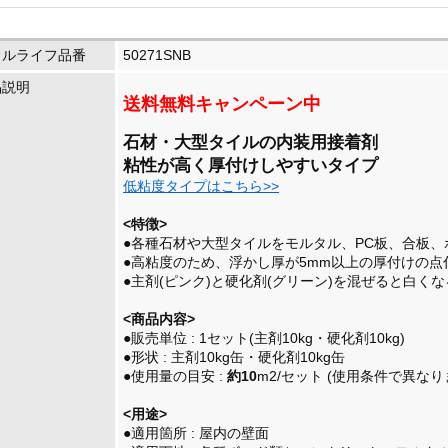
イルライフ品番
50271SNB
品説明
送料無料キャンペーン中
石材・大型タイルの内装用接着剤
粘性が高く厚付けしやすいタイプ
低粘度タイプはこちら>>
<特徴>
●各種石材や大型タイルをモルタル、PC板、合板
●高粘度のため、浮かし厚が5mm以上の厚付けの点
●主剤(ピンク)と硬化剤(グリーン)を混ぜると白く
<商品内容>
●販売単位 : 1セット(主剤10kg・硬化剤10kg)
●形状 : 主剤10kg缶・硬化剤10kg缶
●使用量の目安 :
約10
m2/セット (使用条件で異なり
<用途>
●適用箇所 : 屋内の壁面