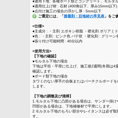
●適用下地 : 各種ボード類とコンクリート、モルタ
●適用仕上げ材 : 石材 (400角以下、厚み15mm以
●点付け施工の場合の浮かし厚 : 5mm以下
ご選定には、「
接着剤・目地材の早見表
」をご
<仕様>
●主成分 : ・主剤 エポキシ樹脂 ・硬化剤 ポリアミ
●色 : ・主剤 : ピンク色 パテ状 ・硬化剤 : グリーン
●張り付け可能時間 : 40分以内
<使用方法>
【下地の確認】
●モルタル下地の場合
下地は平坦・平滑に仕上げ、施工後2週間(冬期は4
確認します。
●ボード類下地の場合
タワミのない厚手の合板またはパーチクルボードを
します。
【下地の調整及び清掃】
1.モルタル下地に凸部がある場合は、サンダー掛
凹部がある場合は、下地補修材で平滑にします。
2.モルタル下地のもろい部分やレイタンスは必ず
す。