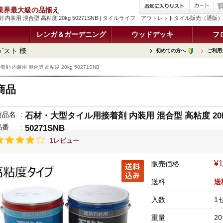
品 業界最大級の品揃え
内装用 混合型 高粘度 20kg 50271SNB | タイルライフ アウトレットタイル販売（通販
レンガ＆ガーデニング
ウッドデッキ
フ
ゲスト 様
初めての方へ
ご利用
 内装用 混合型 高粘度 20kg 50271SNB
商品
商品名
:
石材・大型タイル用接着剤 内装用 混合型 高粘度 20
品番
:
50271SNB
1レビュー
¥1
販売価格
送料
送
入数
1
重量
20