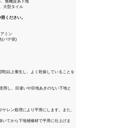
ル、無機質系下地
下)、大型タイル
参照ください。
ドアミン
色(パテ状)
週間)以上養生し、よく乾燥していることを
使用し、目違いや目地あきのない下地と
けやケレン処理により平滑にします。また、
取除いてから下地補修材で平滑に仕上げま