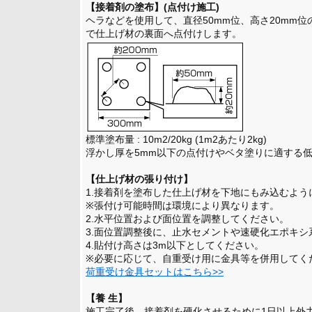
【接着剤の塗布】(点付け施工)
ヘラなどを使用して、直径50mm位、高さ20mm位
で仕上げ材の裏面へ点付けします。
標準塗布量 : 10m2/20kg (1m2あたり2kg)
浮かし厚を5mm以下の点付けやベタ塗りに適する
【仕上げ材の張り付け】
1.接着剤を塗布した仕上げ材を下地にもみ込むよう
※張付け可能時間は環境により異なります。
2.水平位置および面位置を調整してください。
3.面位置調整後に、止水セメントや速硬化エポキ
4.貼付け高さは3m以下としてください。
※必要に応じて、自重受け用に金具等を併用してく
荷重受け金具セットはこちら>>
【養 生】
施工完了後、接着剤を硬化させるために1日以上外