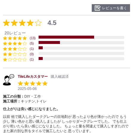
レビューを書く
4.5
20レビュー
(13)
(5)
(1)
(0)
(1)
TileLifeカスタマー
購入確認済
2025-05-06
施工の分類：
DIY・工作
施工場所：
キッチン,トイレ
仕上がりは良い感じになりました。
以前 他で購入したダークグレーの目地剤が 思ったより色が薄かったので もう
少し 薄い色かと思い購入しましたが しっかりダークグレーでした。 でも仕上
がり乾いたら良い感じになりました。 ちょっと量を間違えて購入しすぎたので
また家の別な所をタイルで施工したいと 思っています。