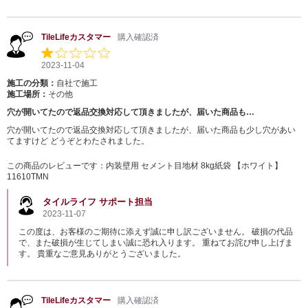
TileLifeカスタマー
購入確認済
2023-11-04
施工の分類：
自社で施工
施工場所：
その他
穴が開いてたので返品交換対応して頂きましたが、届いた商品も…
穴が開いてたので返品交換対応して頂きましたが、届いた商品も少し穴があい
てますけど どうぞとわたされました。
この商品のレビューです：
内装壁用 セメント目地材 8kg紙袋 【ホワイト】
11610TMN
タイルライフ サポート担当
2023-11-07
この度は、お客様のご期待に添えず誠に申し訳ございません。 破損の代品
で、また破損が生じてしまい誠に恐れ入ります。 重ねてお詫び申し上げま
す。 貴重なご意見ありがとうございました。
TileLifeカスタマー
購入確認済