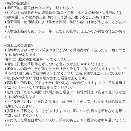
<商品の留意点>
●適用下地、部位はカタログをご覧ください。
●セメント系材料のため環境条件(気温・湿度・タイルの種類・目地幅など)、
混練水量、その他の施工条件によって濃淡が生じることがあります。
●施工環境・使用環境により防カビ性能・防汚性能には差が生じることがあり
ます。
●現場施工品のため、ショールームなどの見本と仕上がりが異なる場合があり
ます。
<施工上のご注意>
●混練時およびスポンジ拭きの水分が多いと目地部が白くなったり、色ムラと
なる場合があります。
梱包に記載の添加水量を守ってください。
●梱包に記載の手順等を守らないと色ムラが生じやすくなります。
●床タイルの場合、色が薄くなったり色ムラを生じることがありますので、で
きるだけ固く練って目地押さえしてください(合板下地やユニットバス床など
のたわみの大きい床は目地が割れる場合があります)。
●高温時・低温時などでは十分に硬化しない場合がありますので、目地充填後
ビニールシートなどで数日覆ってください。
●点付け施工などで裏面に隙間がある場合は、目地の詰まり具合で色ムラが生
じる場合があります。
●タイル厚さが13mmを超える場合、目地押さえをして、しっかり目地底まで
充填してください。
●肌荒れの原因となることがありますので、肌についた粉末は石鹸などを用い
て洗い流してください。
●目に入った場合は水でよく洗い、異常のあるときは医師の診断を受けてくだ
さい。