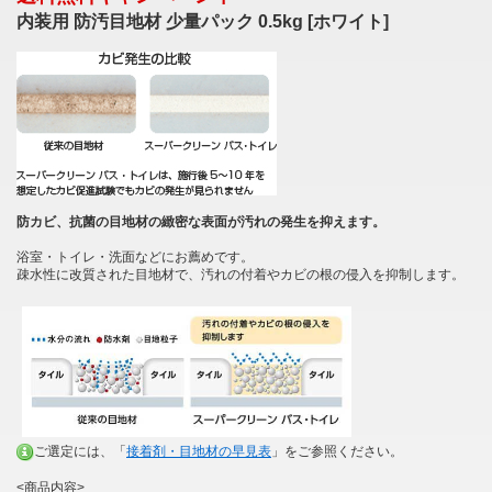
内装用 防汚目地材 少量パック 0.5kg [ホワイト]
防カビ、抗菌の目地材の緻密な表面が汚れの発生を抑えます。
浴室・トイレ・洗面などにお薦めです。
疎水性に改質された目地材で、汚れの付着やカビの根の侵入を抑制します。
ご選定には、「
接着剤・目地材の早見表
」をご参照ください。
<商品内容>