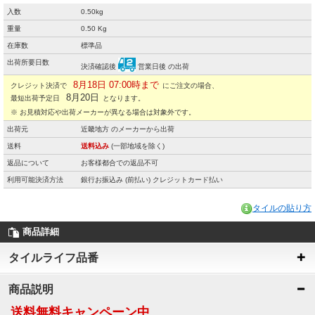
入数
0.50kg
重量
0.50 Kg
在庫数
標準品
出荷所要日数
決済確認後
営業日後 の出荷
8月18日 07:00時まで
クレジット決済で
にご注文の場合、
8月20日
最短出荷予定日
となります。
※ お見積対応や出荷メーカーが異なる場合は対象外です。
出荷元
近畿地方 のメーカーから出荷
送料
送料込み
(一部地域を除く)
返品について
お客様都合での返品不可
利用可能決済方法
銀行お振込み (前払い) クレジットカード払い
タイルの貼り方
商品詳細
タイルライフ品番
商品説明
送料無料キャンペーン中