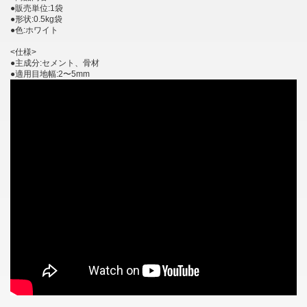
●販売単位:1袋
●形状:0.5kg袋
●色:ホワイト
<仕様>
●主成分:セメント、骨材
●適用目地幅:2〜5mm