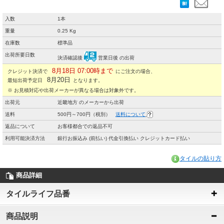
入数
1本
重量
0.25 Kg
在庫数
標準品
出荷所要日数
決済確認後
営業日後 の出荷
8月18日 07:00時まで
クレジット決済で
にご注文の場合、
8月20日
最短出荷予定日
となります。
※ お見積対応や出荷メーカーが異なる場合は対象外です。
出荷元
近畿地方 のメーカーから出荷
送料
500円～700円（税別）
送料について
返品について
お客様都合での返品不可
利用可能決済方法
銀行お振込み (前払い) 代金引換払い クレジットカード払い
タイルの貼り方
商品詳細
タイルライフ品番
商品説明