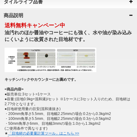
タイルライフ品番
商品説明
送料無料キャンペーン中
油汚れのほか醤油やコーヒーにも強く、水や油が染み込み
にくいように改質された目地材です。
キッチンバックやカウンターにお薦めです。
<商品内容>
●販売単位:3セット=1ケース
●容量:(目地0.9kg+混和液)/セット ※1ケースに3セット入りのため、目地材は
2.7?分となります。
●目地材使用量の目安(混和液抜き)
・200mm角厚さ5.5mm、目地幅2.25mmの場合:0.2から0.3kg/m2
・100mm角厚さ5.5mm、目地幅2.25mmの場合:0.3から0.5kg/m2
・50mm角厚さ6mm、目地幅3mmの場合:1.0から1.3kg/m2
(ご使用条件で異なります)
★
「目地材の必要量計算ツール」はこちら >>