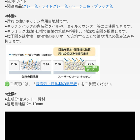
●色:ホワイト
●関連商品:
グレー色
・
ライトグレー色
・
ベージュ色
・
ブラック色
<特徴>
●汚れに強いキッチン専用目地材です。
●キッチンバックの内装壁タイルや、タイルカウンター等にご使用できます。
●キラミック(抗菌)仕様で細菌の繁殖を抑制し、清潔な空間を提供します。
●粒子間を疎水性・耐油性のポリマーで充填することで油や汚れの染み込みを
抑えます。
ご選定には、「
接着剤・目地材の早見表
」をご参照ください。
<仕様>
●主成分:セメント、骨材
●適用目地幅:2〜10mm