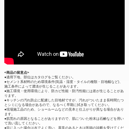
<商品の留意点>
●適用下地、部位はカタログをご覧ください。
●セメント系材料のため環境条件(気温・湿度・タイルの種類・目地幅など)、
施工条件によって濃淡が生じることがあります。
●施工環境・使用環境により、防カビ性能・防汚性能には差が生じることがあ
ります。
●キッチンの汚れ防止に配慮した目地材ですが、汚れがついたまま長時間たつ
とシミになる場合があるので、なるべく早期に拭き取ってください。
●現場施工品のため、ショールームなどの見本と仕上がりが異なる場合があり
ます。
●肌荒れの原因となることがありますので、肌についた粉末は石鹸などを用い
て洗い流してください。
●目に入った場合は水でよく洗い、異常のあるときは医師の診断を受けてくだ