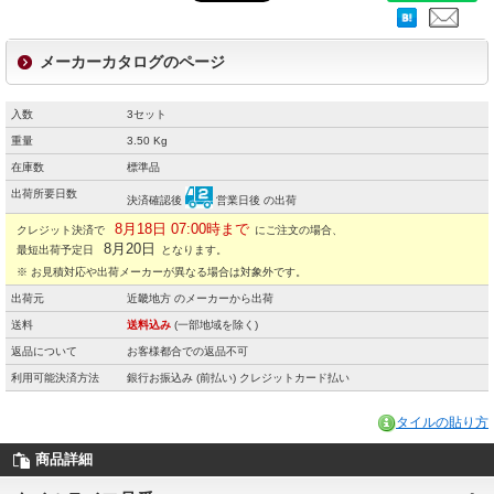
メーカーカタログのページ
入数
3セット
重量
3.50 Kg
在庫数
標準品
出荷所要日数
決済確認後
営業日後 の出荷
8月18日 07:00時まで
クレジット決済で
にご注文の場合、
8月20日
最短出荷予定日
となります。
※ お見積対応や出荷メーカーが異なる場合は対象外です。
出荷元
近畿地方 のメーカーから出荷
送料
送料込み
(一部地域を除く)
返品について
お客様都合での返品不可
利用可能決済方法
銀行お振込み (前払い) クレジットカード払い
タイルの貼り方
商品詳細