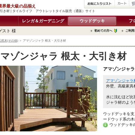
品 業界最大級の品揃え
引き材 | タイルライフ アウトレットタイル販売（通販）サイト
レンガ＆ガーデニング
ウッドデッキ
フ
ゲスト 様
初めての方へ
ご利用
然木(その他)
＞ アマゾンジャラ 根太・大引き材
マゾンジャラ 根太・大引き材
アマゾンジャラ(
アマゾンジャラ
外壁、高級家具
水に沈むほど比
ジャラ材のよう
ウッドデッキを支
ードウッド系の木
ウッドデッキ