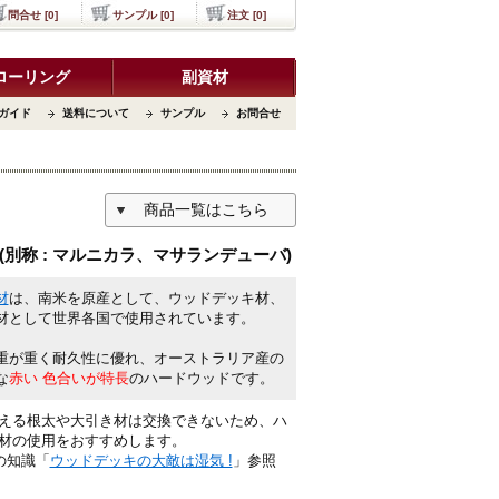
問合せ [0]
サンプル [0]
注文 [0]
ローリング
副資材
ガイド
送料について
サンプル
お問合せ
商品一覧はこちら
別称 : マルニカラ、マサランデューバ)
材
は、南米を原産として、ウッドデッキ材、
材として世界各国で使用されています。
重が重く耐久性に優れ、オーストラリア産の
な
赤い 色合いが特長
のハードウッドです。
える根太や大引き材は交換できないため、ハ
材の使用をおすすめします。
の知識「
ウッドデッキの大敵は湿気 !
」参照