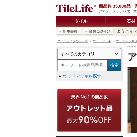
商品数 35,000
アマゾンジャラ 根太・大
タイル
石材
ようこそ 
タイルライフのトップ
＞
ウッドデッキ
＞
ウッドデッキ 天
ア
ウッドデッキを探す