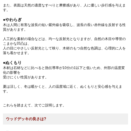
また、表面は天然の適度なすべりと摩擦感があり、人に優しい歩行感を与えま
す。
●やわらぎ
木は人間に有害な波長の短い紫外線を吸収し、波長の長い赤外線を反射する性
質があります。
人工的な素材の場合などは、均一な反射光となりますが、自然の木目や導管の
こまかな凹凸は、
人の目にやさしい反射光として映り、木材のもつ自然な色調は、心理的に人を
落ち着かせます。
●ぬくもり
木材は石材などに比べると熱伝導率が10分の1以下と低いため、外部の温度変
化の影響を
受けにくい性質があります。
夏は涼しく、冬は暖かくと、人の温度域に近く、ぬくもりと安心感を与えま
す。
これらを踏まえて、次でご説明します。
ウッドデッキの良さは?