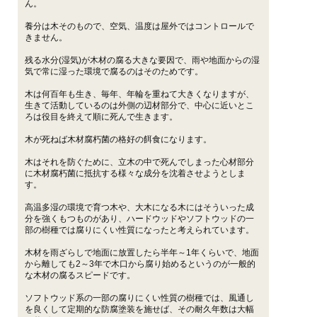
ん。
養分は木そのもので、空気、温度は屋外ではコントロールで
きません。
残る水分(湿気)が木材の腐る大きな要因で、雨や地面からの湿
気で常に湿った環境で腐るのはそのためです。
木は何百年も生き、毎年、年輪を重ねて大きくなりますが、
生きて活動しているのは外側の辺材部分で、中心に近いとこ
ろは役目を終えて順に死んで生きます。
木が死ねば木材腐朽菌の格好の餌食になります。
木はそれを防ぐために、立木の中で死んでしまった心材部分
に木材腐朽菌に抵抗する様々な成分を沈着させようとしま
す。
高温多湿の環境で育つ木や、大木になる木にはそういった成
分を強くもつものがあり、ハードウッドやソフトウッドの一
部の樹種では腐りにくい性質になったと考えられています。
木材を雨ざらしで地面に放置したら半年～1年くらいで、地面
から離しても2～3年で木口から腐り始めるというのが一般的
な木材の腐るスピードです。
ソフトウッド系の一部の腐りにくい性質の樹種では、風通し
を良くして定期的な防腐塗装を施せば、その耐久年数は大幅