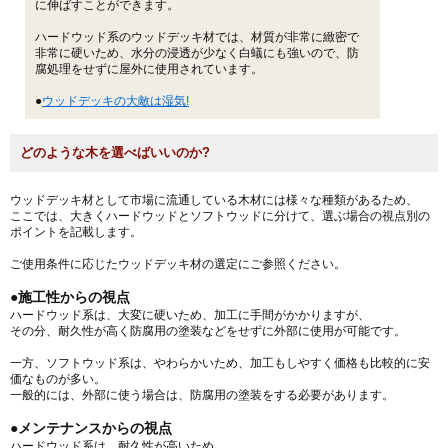
に伸ばすことができます。
ハードウッド系のウッドデッキ材では、材質が非常に緻密で
非常に硬いため、水分の浸透が少なく白蟻にも強いので、防
腐処理をせずに屋外に使用されています。
●
ウッドデッキの大敵は湿気!
どのような木を選べばいいのか?
ウッドデッキ材として市場に流通している木材には様々な種類があるため、
ここでは、大きくハードウッドとソフトウッドに分けて、選ぶ場合の視点別の
ポイントを記載します。
ご使用条件に応じたウッドデッキ材の選定にご参照ください。
●施工性からの視点
ハードウッド系は、大変に硬いため、加工に手間がかかりますが、
その分、耐久性が高く防腐用の塗装などをせずに外部に使用が可能です。
一方、ソフトウッド系は、やわらかいため、加工もしやすく価格も比較的に安
価なものが多い。
一般的には、外部に使う場合は、防腐用の塗装をする必要があります。
●メンテナンスからの視点
ハードウッド系は、耐久性が高いため、