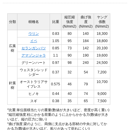
縦圧縮
曲げ強
ヤング
分類
樹種名
比重
強度
度
係数
(N/mm2)
(N/mm2)
(N/mm2)
ウリン
0.83
80
140
18,300
イペ
1.05
95
184
18,800
広葉
セランガンバツ
0.85
73
142
20,100
樹
アマゾンジャラ
1.1
90
190
19,600
グリーンハート
0.97
98
240
24,500
ウェスタンレッド
0.37
32
54
7,200
シダー
オーストラリアサ
10,700
針葉
0.575
46
79
イプレス
樹
ヒノキ
0.44
40
74
9,000
スギ
0.38
35
65
7,500
*比重:単位面積当たりの重量(数値が大きいほど、密度が高く重い)
*縦圧縮強度:柱にかかる荷重のように上からかかる力(数値が大き
いほど、縦の圧力に強い)
*曲げ強度:梁のように、両側に支点がある部材の中央に対してか
かる力(数値が大きいほど、粘りがあって折れにくい)