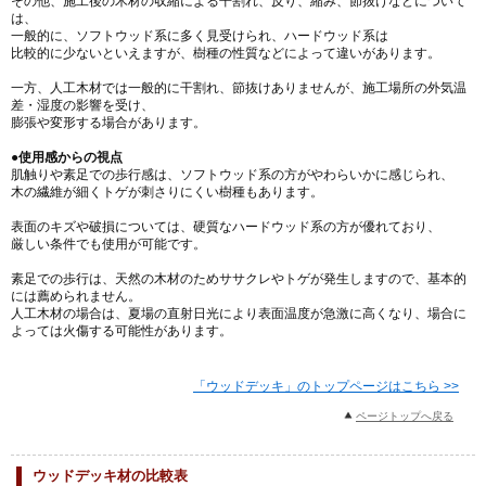
その他、施工後の木材の収縮による干割れ、反り、縮み、節抜けなどについて
は、
一般的に、ソフトウッド系に多く見受けられ、ハードウッド系は
比較的に少ないといえますが、樹種の性質などによって違いがあります。
一方、人工木材では一般的に干割れ、節抜けありませんが、施工場所の外気温
差・湿度の影響を受け、
膨張や変形する場合があります。
●使用感からの視点
肌触りや素足での歩行感は、ソフトウッド系の方がやわらいかに感じられ、
木の繊維が細くトゲが刺さりにくい樹種もあります。
表面のキズや破損については、硬質なハードウッド系の方が優れており、
厳しい条件でも使用が可能です。
素足での歩行は、天然の木材のためササクレやトゲが発生しますので、基本的
には薦められません。
人工木材の場合は、夏場の直射日光により表面温度が急激に高くなり、場合に
よっては火傷する可能性があります。
「ウッドデッキ」のトップページはこちら >>
ページトップへ戻る
ウッドデッキ材の比較表