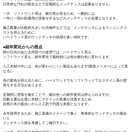
日常的な汚れの除去などで定期的なメンテナンスは必要ありません。
一方、ソフトウッド系は、耐久性が劣るため、一般的には、
一年に一回の防腐用の塗装をするなどのメンテナンスが必要となります。
施工数量が比較的大きい公共物件などでは、メンテナンスによるランニングコ
ストを抑えるために
ハードウッド系のウッドデッキの採用が多い傾向です。
●経年変化からの視点
雨や日光のあたる外部での使用では、ハードウッド系も、
ソフトウッド系も、経年変化で最終的には色が銀白色に変わります。
人工木材の中には、色が変わりにくい製品もあります(製造メーカーによって異
なる)。
色の変色を抑えるために、ハードウッドでもソフトウッドでもステイン系の塗
装をする方法があります。
定期的に塗装を施すことで、銀白色への経年変化は抑えられますが、
回数を重ねる度に木材にステインの色素が沈着するため、
自然の木の風合いから人工的で均質な表面となります。
永年使用するため、施工直後のイメージで無く、将来的なウッドデッキの風合
いと
メンテナンス面を考慮してご検討下さい。