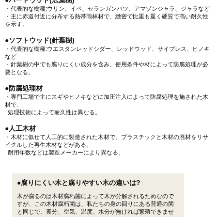
●ハードウッド(広葉樹)
・代表的な樹種:ウリン、イペ、セランガンバツ、アマゾンジャラ、ジャラなど
・主に赤道付近に分布する熱帯雨林材で、緻密で比重も重く硬質で高い耐久性
を示す。
●ソフトウッド(針葉樹)
・代表的な樹種:ウエスタンレッドシダー、レッドウッド、サイプレス、ヒノキ
など
・針葉樹の中でも腐りにくい成分を含み、使用条件や材によって防腐処理が必
要となる。
●防腐処理材
・専門工場で主にスギやヒノキなどに加圧注入によって防腐処理を施された木
材で、
処理技術によって耐久性は異なる。
●人工木材
・木材に似せて人工的に製造された木材で、プラスチックと木材の廃材をリサ
イクルした再生木材などがある。
耐用年数などは製造メーカーにより異なる。
●腐りにくい木と腐りやすい木の違いは?
木が腐るのは木材腐朽菌によって木が分解されるためなので
すが、この木材腐朽菌は、私たちの身の回りにある普通の菌
と同じで、養分、空気、温度、水分が無ければ繁殖できませ