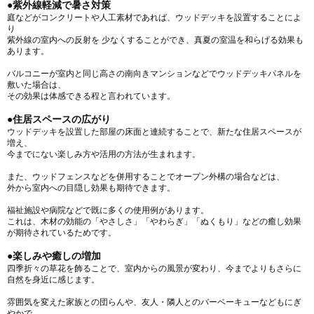
●紫外線軽減で暑さ対策
庭などがコンクリートや人工素材であれば、ウッドデッキを設置することによ
り
紫外線の室内への反射を 少なくすることができ、真夏の室温を和らげる効果も
あります。
バルコニーが室内と同じ高さの南向きマンションなどでウッドデッキパネルを
敷いた場合は、
その効果は体感できる程と言われています。
●住居スペースの広がり
ウッドデッキを設置した部屋の床面と連続することで、新たな住居スペースが
増え、
今までにない楽しみ方や活用の方法が生まれます。
また、ウッドフェンスなどを併用することでオープン外構の場合などは、
外から室内への目隠し効果も期待できます。
福祉施設や病院などで既に多くの使用例があります。
これは、木材の効能の「やさしさ」「やわらぎ」「ぬくもり」などの癒し効果
が期待されているためです。
●楽しみや癒しの増加
四季折々の草花を飾ることで、室内からの風景が変わり、今までよりもさらに
自然を身近に感じます。
雰囲気を変えた家族との団らんや、友人・隣人とのバーベーキューなどもにぎ
やかで、