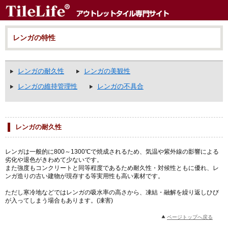
レンガの特性
レンガの耐久性
レンガの美観性
レンガの維持管理性
レンガの不具合
レンガの耐久性
レンガは一般的に800～1300℃で焼成されるため、気温や紫外線の影響による
劣化や退色がきわめて少ないです。
また強度もコンクリートと同等程度であるため耐久性・対候性ともに優れ、レ
ンガ造りの古い建物が現存する等実用性も高い素材です。
ただし寒冷地などではレンガの吸水率の高さから、凍結・融解を繰り返しひび
が入ってしまう場合もあります。(凍害)
ページトップへ戻る