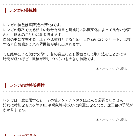
レンガの美観性
レンガの特色は窯変(色の変化)です。
レンガの原料である粘土の鉄分含有量と焼成時の温度変化によって風合いが変
わり、飽きのこない印象を与えます。
自然の中に存在する「土」を原材料とするため、天然石やコンクリートと比較
すると自然感あふれる雰囲気が醸し出されます。
また経年による欠けや汚れ、苔の発生なども景観として取り込むことができ、
時間が経つほどに風格が増していくのも大きな特徴です。
ページトップへ戻る
レンガの維持管理性
レンガは一度使用すると、その後メンテナンスをほとんど必要としません。
汚れは特別なものを除き(白華現象等)水洗いで綺麗になるなど、施工後の手間が
かかりません。
ページトップへ戻る