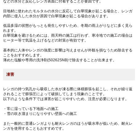
などの水分と反応しレンガ表面に付着することが要因です。
目地材に使われたモルタルの水分に反応して白華現象が起こる場合と、レンガ
内部に侵入した水分が原因で白華現象が起こる場合があります。
低温多湿の状態がもっとも発生しやすいため、冬期の雨上がりなどに多く見ら
れます。
白華現象を避けるためには、雨天時の施工は行わず、寒冷地での施工の場合は
ヒーター等で気温を上げるなどの対策が有効です。
基本的に人体やレンガの強度に影響は与えませんが外観を損なうため除去する
ことをおすすめします。
薄めた塩酸や
専用の洗浄剤(50262SNB)
で除去することが出来ます。
凍害
レンガの持つ気孔から吸収した水が凍る際に体積膨張を起こし、それが繰り返
されることで膨張圧によって破損してしまう現象のことです。
以下のような条件下では凍害が起こりやすいため、注意が必要になります。
・常に湿っている下地面への施工
・雪の吹き溜まりになりやすい壁面への施工
また一般的に普通レンガよりも耐火レンガのほうが吸水率が低いため、耐火レ
ンガを使用することもおすすめです。