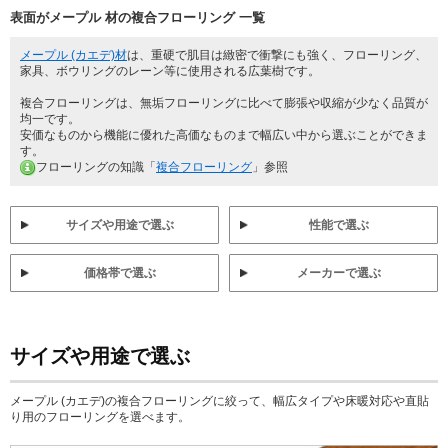
表面がメープル 材の複合フローリング 一覧
メープル (カエデ)材
は、重硬で肌目は緻密で衝撃にも強く、フローリング、
家具、ボウリングのレーン等に使用される広葉樹です。
複合フローリングは、無垢フローリングに比べて膨張や収縮が少なく品質が
均一です。
安価なものから機能に優れた高価なものまで幅広い中から選ぶことができま
す。
フローリングの知識「
複合フローリング
」参照
サイズや用途で選ぶ
性能で選ぶ
価格帯で選ぶ
メーカーで選ぶ
サイズや用途で選ぶ
メープル (カエデ)の複合フローリングに絞って、幅広タイプや床暖対応や直貼
り用のフローリングを選べます。