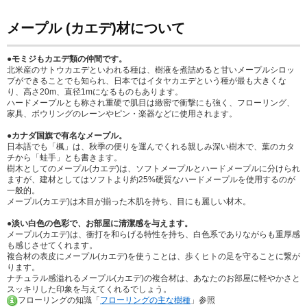
メープル (カエデ)材について
●モミジもカエデ類の仲間です。
北米産のサトウカエデといわれる種は、樹液を煮詰めると甘いメープルシロッ
プができることでも知られ、日本ではイタヤカエデという種が最も大きくな
り、高さ20m、直径1mになるものもあります。
ハードメープルとも称され重硬で肌目は緻密で衝撃にも強く、フローリング、
家具、ボウリングのレーンやピン・楽器などに使用されます。
●カナダ国旗で有名なメープル。
日本語でも「楓」は、秋季の便りを運んでくれる親しみ深い樹木で、葉のカタ
チから「蛙手」とも書きます。
樹木としてのメープル(カエデ)は、ソフトメープルとハードメープルに分けられ
ますが、建材としてはソフトより約25%硬質なハードメープルを使用するのが
一般的。
メープル(カエデ)は木目が揃った木肌を持ち、目にも麗しい材木。
●淡い白色の色彩で、お部屋に清潔感を与えます。
メープル(カエデ)は、衝打を和らげる特性を持ち、白色系でありながらも重厚感
も感じさせてくれます。
複合材の表皮にメープル(カエデ)を使うことは、歩くヒトの足を守ることに繋が
ります。
ナチュラル感溢れるメープル(カエデ)の複合材は、あなたのお部屋に軽やかさと
スッキリした印象を与えてくれるでしょう。
フローリングの知識「
フローリングの主な樹種
」参照