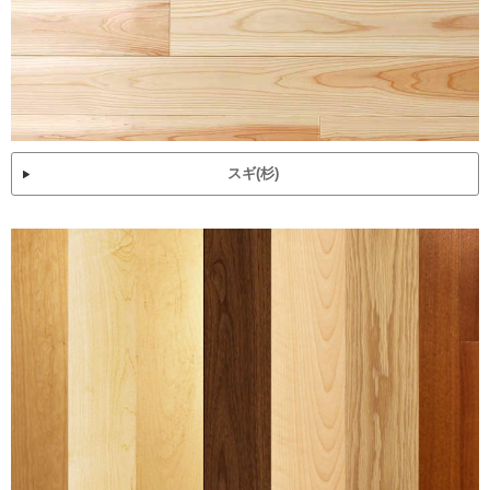
スギ(杉)