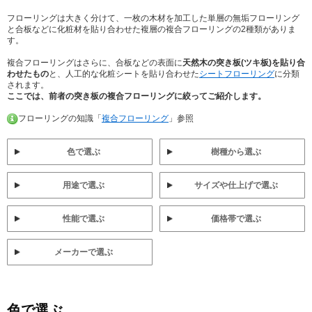
フローリングは大きく分けて、一枚の木材を加工した単層の無垢フローリング
と合板などに化粧材を貼り合わせた複層の複合フローリングの2種類がありま
す。
複合フローリングはさらに、合板などの表面に
天然木の突き板(ツキ板)を貼り合
わせたもの
と、人工的な化粧シートを貼り合わせた
シートフローリング
に分類
されます。
ここでは、前者の突き板の複合フローリングに絞ってご紹介します。
フローリングの知識「
複合フローリング
」参照
色で選ぶ
樹種から選ぶ
用途で選ぶ
サイズや仕上げで選ぶ
性能で選ぶ
価格帯で選ぶ
メーカーで選ぶ
色で選ぶ