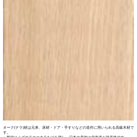
オーク(ナラ)材は元来、床材・ドア・手すりなどの造作に用いられる高級木材で
す。