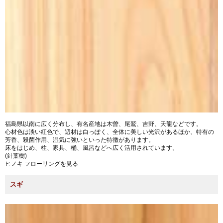
福島県以南に広く分布し、有名産地は木曽、尾鷲、吉野、天龍などです。
心材色は淡い紅色で、辺材は白っぽく、全体に美しい光沢があるほか、特有の
芳香、殺菌作用、湿気に強いといった特徴があります。
床をはじめ、柱、家具、桶、風呂などへ広く活用されています。
(針葉樹)
ヒノキ フローリングを見る
スギ