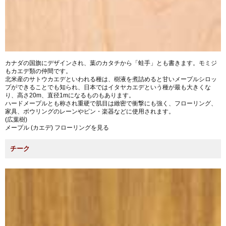
カナダの国旗にデザインされ、葉のカタチから「蛙手」とも書きます。モミジ
もカエデ類の仲間です。
北米産のサトウカエデといわれる種は、樹液を煮詰めると甘いメープルシロッ
プができることでも知られ、日本ではイタヤカエデという種が最も大きくな
り、高さ20m、直径1mになるものもあります。
ハードメープルとも称され重硬で肌目は緻密で衝撃にも強く、フローリング、
家具、ボウリングのレーンやピン・楽器などに使用されます。
(広葉樹)
メープル (カエデ) フローリングを見る
チーク