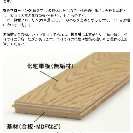
ます。
複合フローリング
(複層フ)は多層化したもので、代表的な商品は合板を基材と
し、表面に天然の化粧単板を張り合わせたものです。
一方、
無垢フローリング
(単層)とは、一枚の板を基本とするもので、より自然物
に近いといえます。
無垢材
が自然物という位置づけであれば、
複合材
は工業品という面が強く、そ
れぞれに長所・短所があります。それぞれの特性や性能の違いをご理解の上お
選びください。