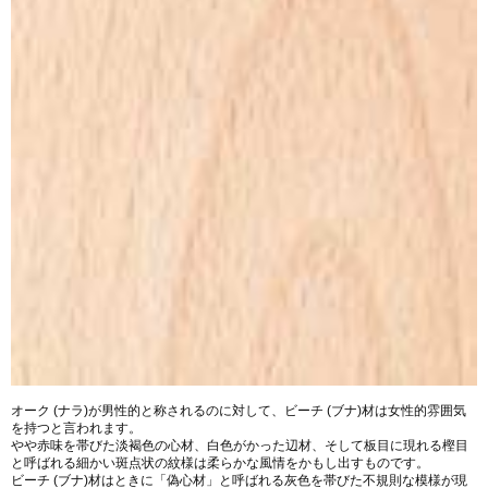
オーク (ナラ)が男性的と称されるのに対して、ビーチ (ブナ)材は女性的雰囲気
を持つと言われます。
やや赤味を帯びた淡褐色の心材、白色がかった辺材、そして板目に現れる樫目
と呼ばれる細かい斑点状の紋様は柔らかな風情をかもし出すものです。
ビーチ (ブナ)材はときに「偽心材」と呼ばれる灰色を帯びた不規則な模様が現