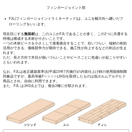
フィンガージョイント部
FJL(フィンガージョイントラミネーテッド)は、ユニを幅方向へ継いだフ
ローリングをいいます。
現在目にする
無垢材
は、このユニかFJLであることが多く、この2つに共通する
特徴は構成する木材が小さいことです。
一つの木材ピースを小さくして接着接合することで、狂いづらい、端材の有効
活用ができる、価格競争力が期待できる、施工性が向上するなどの利点が生ま
れます。
ただ、長さ方向で木目が揃いづらいことやピースごとに色違いが起こりやすい
ともいわれます。
なお、FJLは改正建築基準法(平成15年7月施行)の内装仕上げ材の使用面積制限
対象品ですが、最高等級F☆☆☆☆(JAS)を取得したものは低ホルムアルデヒド
商品とされ、自由に利用できます。
また、FJL はJAS法上では、複合2種に分類されます。