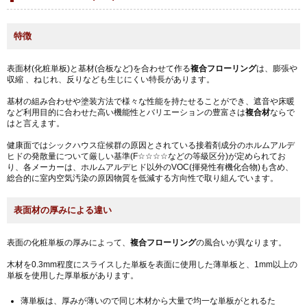
特徴
表面材(化粧単板)と基材(合板など)を合わせて作る
複合フローリング
は、膨張や
収縮 、ねじれ、反りなども生じにくい特長があります。
基材の組み合わせや塗装方法で様々な性能を持たせることができ、遮音や床暖
など利用目的に合わせた高い機能性とバリエーションの豊富さは
複合材
ならで
はと言えます。
健康面では
シックハウス症候群
の原因とされている接着剤成分の
ホルムアルデ
ヒド
の発散量について厳しい基準(
F☆☆☆☆
などの等級区分)が定められてお
り、各メーカーは、ホルムアルデヒド以外のVOC(揮発性有機化合物)も含め、
総合的に室内空気汚染の原因物質を低減する方向性で取り組んでいます。
表面材の厚みによる違い
表面の化粧単板の厚みによって、
複合フローリング
の風合いが異なります。
木材を0.3mm程度にスライスした単板を表面に使用した薄単板と、1mm以上の
単板を使用した厚単板があります。
薄単板は、厚みが薄いので同じ木材から大量で均一な単板がとれるた