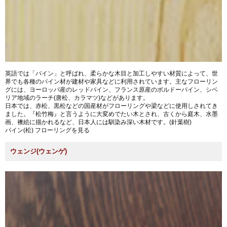
英語では「パイン」と呼ばれ、柔らかな木目と加工しやすい材質によって、世
界でも各種のパイン材が建材や家具などに利用されています。主なフローリン
グには、ヨーロッパ産のレッドパイン、フランス原産のボルドーパイン、シベ
リア地域のラーチ(唐松、カラマツ)などがあります。
日本では、赤松、黒松などの国産材がフローリングや梁などに使用しされてき
ました。『松竹梅』と言うように大変めでたい木とされ、古くから庭木、水墨
画、襖絵に描かれるなど、日本人には馴染み深い木材です。(針葉樹)
パイン(松) フローリングを見る
ウェンジ(ウェンゲ)