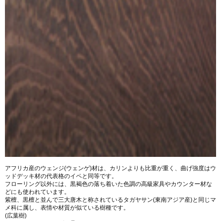
アフリカ産のウェンジ(ウェンゲ)材は、カリンよりも比重が重く、曲げ強度はウ
ッドデッキ材の代表格のイペと同等です。
フローリング以外には、黒褐色の落ち着いた色調の高級家具やカウンター材な
どにも使われています。
紫檀、黒檀と並んで三大唐木と称されているタガヤサン(東南アジア産)と同じマ
メ科に属し、表情や材質が似ている樹種です。
(広葉樹)