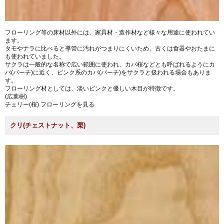
フローリング等の床材以外には、家具材・造作材など様々な用途に使われてい
ます。
タモやナラに比べると導管に汚れがつまりにくいため、古くは食器やおたまに
も使われていました。
サクラは一般的な名称で広い範囲に使われ、カバ桜などとも呼ばれるようにカ
バ(バーチ)に近く、ピンク系のカバ(バーチ)をサクラと扱われる場合もありま
す。
フローリング材としては、淡いピンクと優しい木目が特徴です。
(広葉樹)
チェリー(桜) フローリングを見る
クリ(チェストナット、栗)