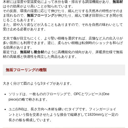
木材には湿度や室温変化によって水分を吸・排出する調湿機能があり、
無垢材
はその効果がより高いことが知られています。
その反面、環境の湿度に応じて伸びたり、縮んだりする天然木の特性がそのま
ま現れるので、
無垢フローリング
が伸びたり、縮んで継ぎ目部分にすき間が生
じることもあります。
また、節や入り皮などが入ることもありますので、それを自然の味わいとして
受け止める必要があります。
丈夫で傷が目立ちにくく、より堅い樹種を選択すれば、店舗など人の出入りが
多い箇所にも利用できます。逆に、柔らかい樹種は転倒時のショックを和らげ
る効果があります。
最近では、
無垢材
も
複合材
のように高機能化の傾向があり、床暖房仕様で無垢
材の高級感と快適性を両立した商品もあります。
無垢フローリングの種類
大きく分けて図のような3タイプがあります。
ソリッドは、一枚もののフローリングで、OPCとワンピース(One
piece)の略で称されます。
ユニ(UNI)は、長さ方向へ木材を継いだタイプです。フィンガージョイ
ントという指を交差させたような接合で縦継ぎして1820mmなど一定の
長さの板を構成しています。