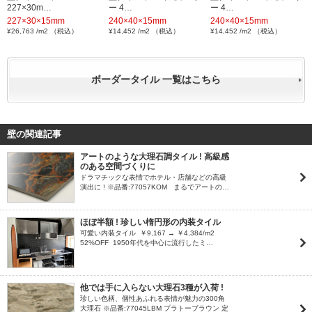
227×30m…
ー 4…
ー 4…
227×30×15mm
240×40×15mm
240×40×15mm
¥26,763 /m2 （税込）
¥14,452 /m2 （税込）
¥14,452 /m2 （税込）
ボーダータイル 一覧はこちら
壁の関連記事
アートのような大理石調タイル ! 高級感
のある空間づくりに
ドラマチックな表情でホテル・店舗などの高級
演出に ! ※品番:77057KOM まるでアートの…
ほぼ半額 ! 珍しい楕円形の内装タイル
可愛い内装タイル ￥9,167 → ￥4,384/m2
52%OFF 1950年代を中心に流行したミ…
他では手に入らない大理石3種が入荷 !
珍しい色柄、個性あふれる表情が魅力の300角
大理石 ※品番:77045LBM プラトーブラウン 定