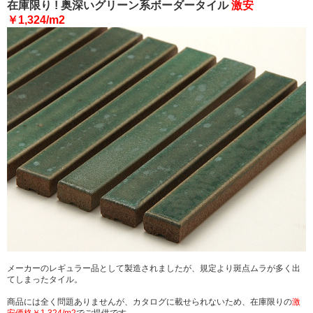
在庫限り ! 奥深いグリーン系ボーダータイル
激安
￥1,324/m2
メーカーのレギュラー品として製造されましたが、規定より斑点ムラが多く出
てしまったタイル。
商品には全く問題ありませんが、カタログに載せられないため、在庫限りの
激
安価格￥1,324/m2
でご提供です。