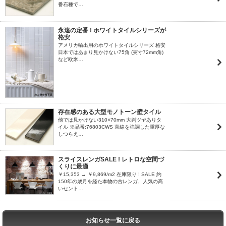
番石種で…
永遠の定番 ! ホワイトタイルシリーズが
格安
アメリカ輸出用のホワイトタイルシリーズ 格安
日本ではあまり見かけない75角 (実寸72mm角)
など欧米…
存在感のある大型モノトーン壁タイル
他では見かけない310×70mm 大判ツヤありタ
イル ※品番:76803CWS 直線を強調した重厚な
しつらえ…
スライスレンガSALE ! レトロな空間づ
くりに最適
￥15,353 → ￥9,869/m2 在庫限り ! SALE 約
150年の歳月を経た本物の古レンガ、人気の高
いセント…
お知らせ一覧に戻る