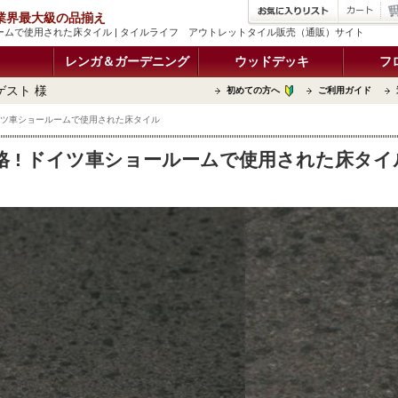
品 業界最大級の品揃え
ルームで使用された床タイル | タイルライフ アウトレットタイル販売（通販）サイト
レンガ＆ガーデニング
ウッドデッキ
フ
ゲスト 様
初めての方へ
ご利用ガイド
ドイツ車ショールームで使用された床タイル
格 ! ドイツ車ショールームで使用された床タイ