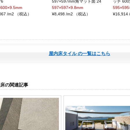
76
597×597mm角マット面 24
ッチ 600角
×600×9.5mm
597×597×9.8mm
595×59
,067 /m2 （税込）
¥8,498 /m2 （税込）
¥16,91
屋内床タイル の一覧はこちら
内床の関連記事