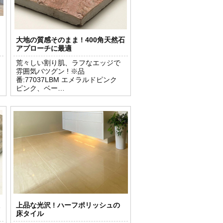
大地の質感そのまま ! 400角天然石
アプローチに最適
荒々しい割り肌、ラフなエッジで
雰囲気バツグン ! ※品
番:77037LBM エメラルドピンク
ピンク、ベー…
上品な光沢 ! ハーフポリッシュの
床タイル