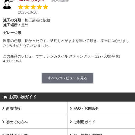
TileLifeカスタマー
購入確認済
2023-10-10
施工の分類：
施工業者に依頼
施工場所：
屋外
ガレージ床
理想の色彩、良かったです。納期もわがままを聞いて頂き、本当に助かりまし
た! ありがとうございました。
この商品のレビューです：
レンガタイル スティングラー 227×60角平 93
42606KWA
すべてのレビューを見る
お買い物ガイド
新着情報
FAQ・お問合せ
初めての方へ
ご利用ガイド