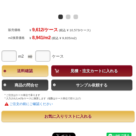
9,612/ケース
販売価格
¥
(税込 ¥ 10,573/ケース)
8,941/m2
m2換算価格
¥
(税込 ¥ 9,835/m2)
m2
ケース
送料確認
見積・注文カートに入れる
商品の問合せ
サンプル依頼する
* ご注文はケース単位で承ります
* 入力されたm2をケースに換算します（端数はケース単位で切り上げ）
ご注文の前にご確認ください
お気に入りリストに入れる