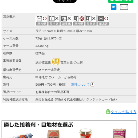
適正表示
サイズ
長辺:227mm × 短辺:60mm × 厚み:11mm
ケース入数
72枚（約1.075m2）
ケース重量
22.00 Kg
在庫数
標準品
出荷所要日数
決済確認後
営業日後 の出荷
最短出荷予定
（メーカー未設定）
出荷元
中部地方 のメーカーから出荷
送料
500円～700円（税別）
送料について
返品について
お客様都合での返品不可
利用可能決済方法
銀行お振込み (前払い) 代金引換払い クレジットカード払い
タイルの貼り方