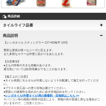
商品詳細
タイルライフ品番
商品説明
【レンガタイル スティングラー 227×60角平 105】
豊富な形状が様々なニーズに応えます。
また多彩なカラーは外壁に拡がりをあたえます。
【注意事項】
●土もの特有の大きな色幅があります。
還元色については虹彩現象がでることがあります。
【施工上のご注意】
●タイル表面にモルタルが付着しないよう十分配慮して施工を行ってくださ
い。
●ブラスト加工品への塗り目地は避けてください。
●壁面との接着性を高めるために必ず目地詰めを行ってください。
●
レンガタイル(外壁タイル)用の接着剤・目地材はこちら >>
※パソコン等の画面の特性や設定により、実物の色や質感と異なる場合がご
ざいますので、ご注意ください。