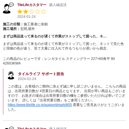
TileLifeカスタマー
購入確認済
2024-01-24
施工の分類：
施工業者に依頼
施工場所：
玄関,屋外
まずは商品送って来るのが遅くて作業がストップして困った、ネ…
まずは商品送って来るのが遅くて作業がストップして困った、ネットで見た色
と現物の色が違う、見て大量に仕入れて作るつもりが遅いから残念、
この商品のレビューです：
レンガタイル スティングラー 227×60角平 90
42603KWA
タイルライフ サポート担当
2024-01-24
この度は、お客様のご期待に添えず誠に申し訳ございません。 こちらの商品
は、出荷所要日数が 4営業日の商品となります。 出荷が早い商品もございま
すので、お急ぎの場合は出荷所要日数の欄をご参照いただければ幸いでござ
います。 詳しくは『出荷所要日数』をご参照ください。
https://www.tilelife.co.jp/support/mark/#05
貴重なご意見ありがとうございま
した。