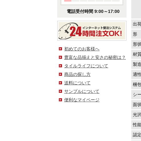
電話受付時間 9:00～17:00
出
形
形
初めてのお客様へ
材
豊富な品揃えと安さの秘密は？
製
タイルライフについて
商品の探し方
適
送料について
梱
サンプルについて
シ
便利なマイページ
面
光
性
認