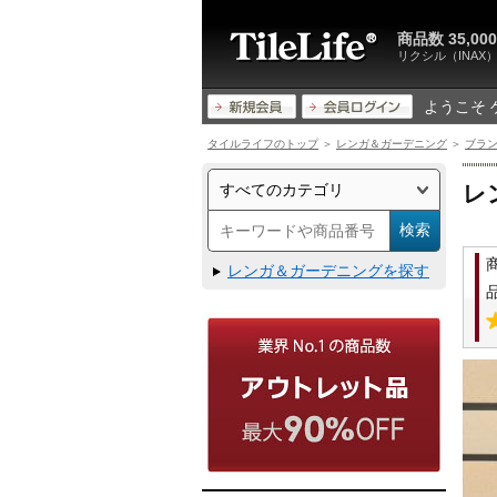
商品数 35,
リクシル（INA
ようこそ 
タイルライフのトップ
＞
レンガ＆ガーデニング
＞
ブラ
レ
レンガ＆ガーデニングを探す