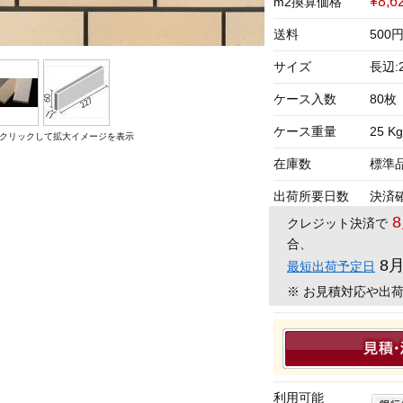
¥8,6
m2換算価格
送料
500
サイズ
長辺:2
ケース入数
80枚
ケース重量
25 Kg
クリックして拡大イメージを表示
在庫数
標準
出荷所要日数
決済
クレジット決済で
合、
8
最短出荷予定日
※ お見積対応や出
利用可能