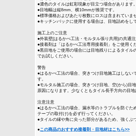
●濃色のタイルは虹彩現象が目立つ場合があります
●目地幅は縦8mm、横10mmが推奨です。
●標準価格およびあたり枚数にロスは含まれていま
●キッチンバックに使用する場合は、目地詰めをし
施工上のご注意
●外装壁[はるかべ工法・モルタル張り共用]の共通
●接着剤は「はるかべ工法専用接着剤」をご使用く
●黒目地をご使用の場合には目地残りによるタイル
でお試しください。
警告
●はるかべ工法の場合、突きつけ目地施工はしない
す。
●モルタル施工の場合、突きつけ目地、空(から)目
原因になります。少なくともタイル長手方向の目地
注意注意
●はるかべ工法の場合、漏水等のトラブルを防ぐた
テープの取付け)を必ず行ってください。
●タイルの縁や角に尖った部分があるため、強くぶ
●
この商品のおすすめ接着剤・目地材はこちら>>