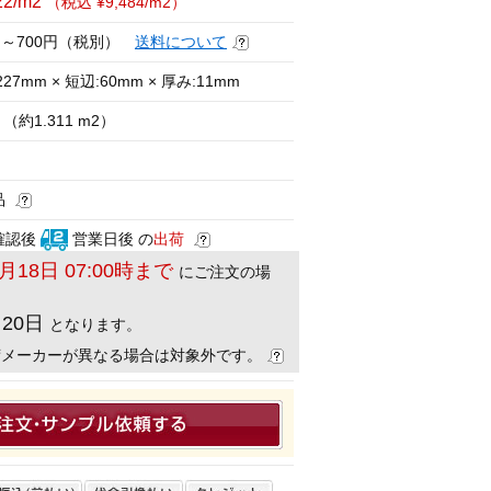
22/m2
（税込 ¥9,484/m2）
円～700円（税別）
送料について
27mm × 短辺:60mm × 厚み:11mm
（約1.311 m2）
品
確認後
営業日後 の
出荷
8月18日 07:00時まで
にご注文の場
月20日
となります。
荷メーカーが異なる場合は対象外です。