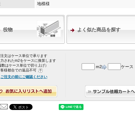
様
地模様
役物
よく似た商品を探す
 ご注文はケース単位で承ります
 入力されたm2をケースに換算します
端数はケース単位で切り上げ）
m2
ケース
 お客様都合での返品不可
ご注文の前にご確認ください