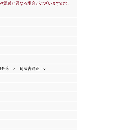
や質感と異なる場合がございますので、
屋外床 :
×
耐凍害適正 :
○