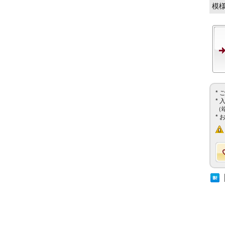
模
*
*
（
*