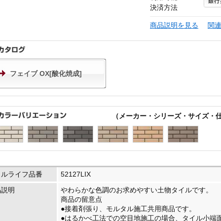
決済方法
商品説明を見る
関
フェイブ OX[酸化焼成]
（メーカー・シリーズ・サイズ・
イルライフ品番
52127LIX
品説明
やわらかな色調のお求めやすい土物タイルです。
商品の留意点
●接着剤張り、モルタル施工共用商品です。
●はるかべ工法での空目地施工の場合、タイル小端