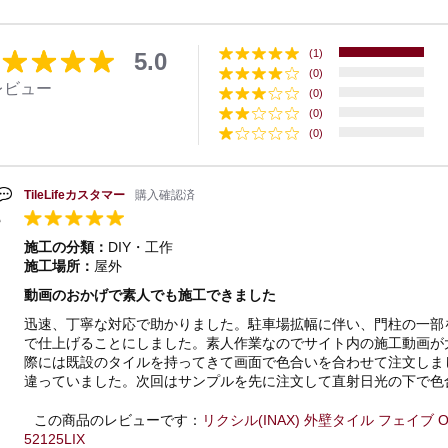
(1)
5.0
(0)
レビュー
(0)
(0)
(0)
TileLifeカスタマー
購入確認済
施工の分類：
DIY・工作
施工場所：
屋外
動画のおかげで素人でも施工できました
迅速、丁寧な対応で助かりました。駐車場拡幅に伴い、門柱の一部
で仕上げることにしました。素人作業なのでサイト内の施工動画が
際には既設のタイルを持ってきて画面で色合いを合わせて注文しま
違っていました。次回はサンプルを先に注文して直射日光の下で色
この商品のレビューです：
リクシル(INAX) 外壁タイル フェイブ OX
52125LIX