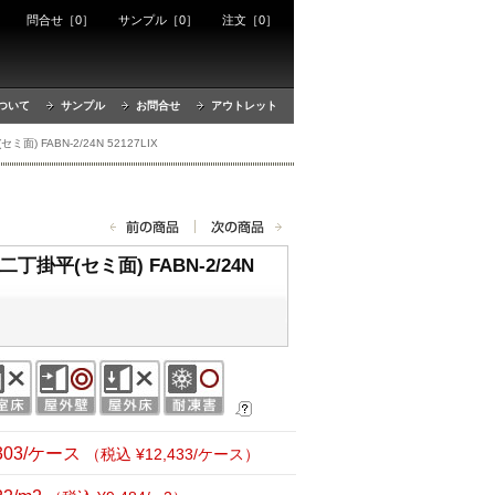
ート
問合せ［0］
サンプル［0］
注文［0］
ついて
サンプル
お問合せ
アウトレット
) FABN-2/24N 52127LIX
丁掛平(セミ面) FABN-2/24N
,303/ケース
（税込 ¥12,433/ケース）