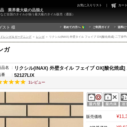
お気に入りリスト
｜
カ
000品 業界最大級の品揃え
X）など全国のタイルが揃う最大級のタイル販売（通販）
ゲスト 様
初めての方へ
ご利用ガイド
送料に
ンドレンガ＆ガーデニング
＞
レンガ
＞ リクシル(INAX) 外壁タイル フェイブ OX[酸化焼成] 二丁掛平(セミ面
ンガ
商品名
:
リクシル(INAX) 外壁タイル フェイブ OX[酸化焼成] 二
品番
:
52127LIX
1レビュー
¥11
販売価格