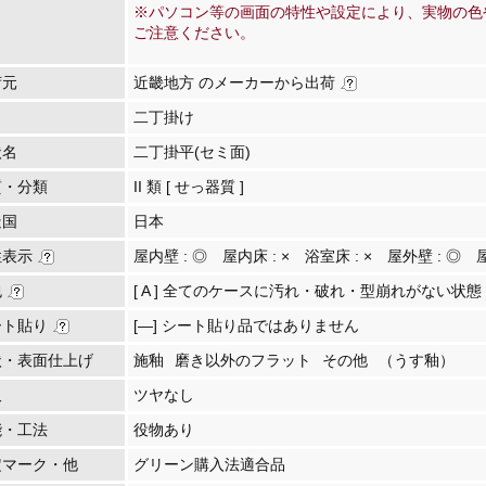
※パソコン等の画面の特性や設定により、実物の色
ご注意ください。
荷元
近畿地方 のメーカーから出荷
二丁掛け
状名
二丁掛平(セミ面)
質・分類
II 類 [ せっ器質 ]
造国
日本
性表示
屋内壁 :
◎
屋内床 :
×
浴室床 :
×
屋外壁 :
◎
包
[ A ] 全てのケースに汚れ・破れ・型崩れがない状態
ート貼り
[―] シート貼り品ではありません
状・表面仕上げ
施釉
磨き以外のフラット
その他
（うす釉）
沢
ツヤなし
能・工法
役物あり
定マーク・他
グリーン購入法適合品