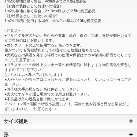
1m2の敷地に敷く場合、4cm厚みで25Kg程度必要
《お庭の装飾としてお使いの場合》
1m2の敷地に敷く場合、2〜3cm厚みで12.5Kg程度必要
《お絵描きとしてお使いの場合》
1m2の面積に使用する場合、最大2cm厚みで10Kg程度必要
<注意点>
●リサイクル材のため、色むらや変形、黒点、白点、気泡、異物が御座います
がご理解のほどお願いします。
●コンクリートの上で使用すると傷がつきます。
傷がついても防犯砂利としての音が出る性能は落ちません
●火気などの高温を発する場所での使用や保管はケガや破損の原因となります
のでご注意下さい。
●プラスチックの特性上シンナー等の有機溶剤に触れますと物性劣化や変色し
ますのでご注意下さい。
(お手入れは水洗いでお願いします)
●人やペットが誤って口に入れたり、袋をかぶったりしないように十分にご注
意下さい。
●お子様の手の届かない所に保管して下さい。
●丈夫ですが車が通る場所での使用はお避け下さい。
●不良品以外の返品交換は致しかねます。
※パソコン等の画面の特性や設定により、実物の色や質感と異なる場合がご
ざいますので、ご注意ください。
サイズ補足
形