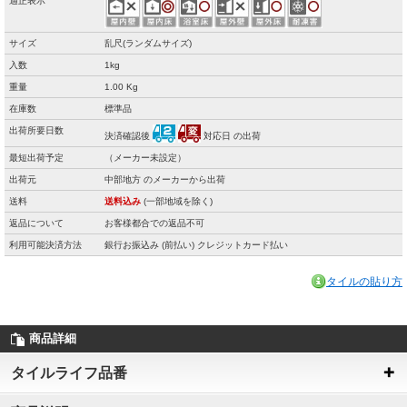
適正表示
サイズ
乱尺(ランダムサイズ)
入数
1kg
重量
1.00 Kg
在庫数
標準品
出荷所要日数
決済確認後
対応日 の出荷
最短出荷予定
（メーカー未設定）
出荷元
中部地方 のメーカーから出荷
送料
送料込み
(一部地域を除く)
返品について
お客様都合での返品不可
利用可能決済方法
銀行お振込み (前払い) クレジットカード払い
タイルの貼り方
商品詳細
タイルライフ品番