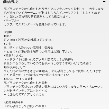
商品説明
廃プラスチックから作られたリサイクルプラスチック砂利です。 カラフルな
色が揃っていてガーデニング材はもちろんインテリアとしてもおすすめで
す。 踏むと音が鳴り防犯砂利としても役立ちます。
<マーブル>
カラフルでスタンダードな色味が揃っています。
<特徴>
■軽い
石より軽く設置が楽(比重は石の約1/3)
■丈夫
車で踏んでも割れない高剛性で高寿命
※丈夫ですが車が通る場所での使用はお避け下さい。
■簡単きれいに
ヘッドライトに使われるアクリル製で美しさが長持ち
表面がつるつるしているのでお手入れしやすく水洗いだけで綺麗に
■防犯砂利として
踏んだ時の音の大きさは78dBあり、防犯砂利としてもご使用いただけます。
また比重が約1.4と水に沈むので雨に流されにくい
■SDGsリサイクル素材
廃プラスチックから作られた砂利
プラスチック素材なので普通の砂利にはないカラフルなカラーバリエーショ
ンがありインテリアにもおすすめ
水に沈むのでアクアリウムにも
<必要量(参考)>
《防犯砂利としてお使いの場合》