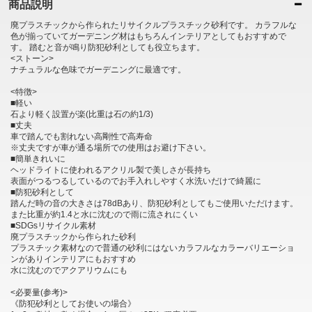
商品説明
廃プラスチックから作られたリサイクルプラスチック砂利です。 カラフルな
色が揃っていてガーデニング材はもちろんインテリアとしてもおすすめで
す。 踏むと音が鳴り防犯砂利としても役立ちます。
<ストーン>
ナチュラルな色味でガーデニングに最適です。
<特徴>
■軽い
石より軽く設置が楽(比重は石の約1/3)
■丈夫
車で踏んでも割れない高剛性で高寿命
※丈夫ですが車が通る場所での使用はお避け下さい。
■簡単きれいに
ヘッドライトに使われるアクリル製で美しさが長持ち
表面がつるつるしているのでお手入れしやすく水洗いだけで綺麗に
■防犯砂利として
踏んだ時の音の大きさは78dBあり、防犯砂利としてもご使用いただけます。
また比重が約1.4と水に沈むので雨に流されにくい
■SDGsリサイクル素材
廃プラスチックから作られた砂利
プラスチック素材なので普通の砂利にはないカラフルなカラーバリエーショ
ンがありインテリアにもおすすめ
水に沈むのでアクアリウムにも
<必要量(参考)>
《防犯砂利としてお使いの場合》