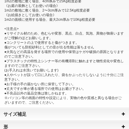
1m2の敷地に敷く場合、4cm厚みで25Kg程度必要
《お庭の装飾としてお使いの場合》
1m2の敷地に敷く場合、2〜3cm厚みで12.5Kg程度必要
《お絵描きとしてお使いの場合》
1m2の面積に使用する場合、最大2cm厚みで10Kg程度必要
<注意点>
●リサイクル材のため、色むらや変形、黒点、白点、気泡、異物が御座います
がご理解のほどお願いします。
●コンクリートの上で使用すると傷がつきます。
傷がついても防犯砂利としての音が出る性能は落ちません
●火気などの高温を発する場所での使用や保管はケガや破損の原因となります
のでご注意下さい。
●プラスチックの特性上シンナー等の有機溶剤に触れますと物性劣化や変色し
ますのでご注意下さい。
(お手入れは水洗いでお願いします)
●人やペットが誤って口に入れたり、袋をかぶったりしないように十分にご注
意下さい。
●お子様の手の届かない所に保管して下さい。
●丈夫ですが車が通る場所での使用はお避け下さい。
●不良品以外の返品交換は致しかねます。
※パソコン等の画面の特性や設定により、実物の色や質感と異なる場合がご
ざいますので、ご注意ください。
サイズ補足
形