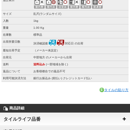
適正表示
サイズ
乱尺(ランダムサイズ)
入数
1kg
重量
1.00 Kg
在庫数
標準品
出荷所要日数
決済確認後
対応日 の出荷
最短出荷予定
（メーカー未設定）
出荷元
中部地方 のメーカーから出荷
送料
送料込み
(一部地域を除く)
返品について
お客様都合での返品不可
利用可能決済方法
銀行お振込み (前払い) クレジットカード払い
タイルの貼り方
商品詳細
タイルライフ品番