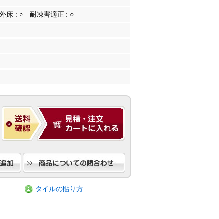
外床 :
○
耐凍害適正 :
○
タイルの貼り方