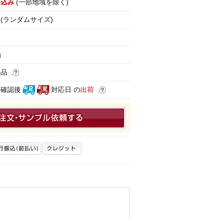
料込み
(一部地域を除く)
(ランダムサイズ)
g
準品
済確認後
対応日 の
出荷