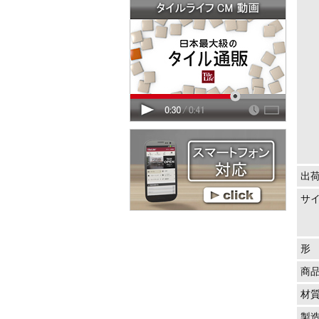
出
サ
形
商
材
製