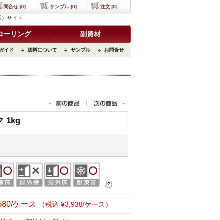
問合せ [0]
サンプル [0]
注文 [0]
通販）サイト
ローリング
副資材
ガイド
送料について
サンプル
お問合せ
1kg
,580/ケース
（税込 ¥3,938/ケース）