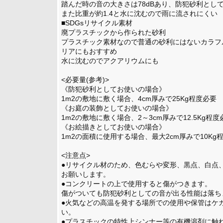
踏んだ時の音の大きさは78dBあり、防犯砂利とし
また比重が約1.4と水に沈むので雨に流されにくい
■SDGsリサイクル素材
廃プラスチックから作られた砂利
プラスチック素材なので普通の砂利にはないカラフ
リアにもおすすめ
水に沈むのでアクアリウムにも
<必要量(参考)>
《防犯砂利としてお使いの場合》
1m2の敷地に敷く場合、4cm厚みで25Kg程度必要
《お庭の装飾としてお使いの場合》
1m2の敷地に敷く場合、2～3cm厚みで12.5Kg程
《お絵描きとしてお使いの場合》
1m2の面積に使用する場合、最大2cm厚みで10Kg
<注意点>
●リサイクル材のため、色むらや変形、黒点、白点
お願いします。
●コンクリートの上で使用すると傷がつきます。
傷がついても防犯砂利としての音が出る性能は落
●火気などの高温を発する場所での使用や保管はケ
い。
●プラスチックの特性上シンナー等の有機溶剤に触