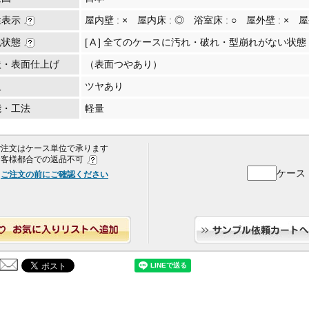
性表示
屋内壁 :
×
屋内床 :
◎
浴室床 :
○
屋外壁 :
×
屋
包状態
[ A ] 全てのケースに汚れ・破れ・型崩れがない状態
状・表面仕上げ
（表面つやあり）
沢
ツヤあり
能・工法
軽量
 ご注文はケース単位で承ります
 お客様都合での返品不可
ケース
ご注文の前にご確認ください