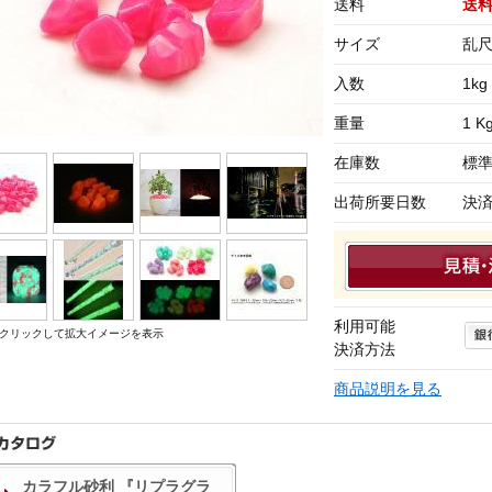
送料
送
サイズ
乱尺
入数
1kg
重量
1 K
在庫数
標
出荷所要日数
決
利用可能
クリックして拡大イメージを表示
決済方法
商品説明を見る
カラフル砂利 『リプラグラ