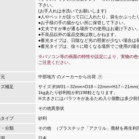
下さい。
(お手入れは水洗いでお願いします)
●人やペットが誤って口に入れたり、袋をかぶった
●お子様の手の届かない所に保管して下さい。
●丈夫ですが車が通る場所での使用はお避け下さい
●不良品以外の返品交換は致しかねます。
●蓄光タイプは、日陰など光の照射が少ない場合は
●蓄光タイプは、徐々に暗くなる場所でご使用の場
※パソコン等の画面の特性や設定により、実物の色
ご注意ください。
荷元
中部地方 のメーカーから出荷
イズ補足
サイズ:約W31～32mm×D18～22mm×H17～21mm(
1kgあたり砂利粒が約198粒となります。
※大きさにはバラツキがあるため入り個数は多少前
その他異形状
品タイプ
砂利
質・分類
その他
（プラスチック「アクリル」廃材を再生利
造国
日本