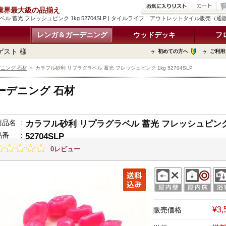
品 業界最大級の品揃え
ル 蓄光 フレッシュピンク 1kg 52704SLP | タイルライフ アウトレットタイル販売（
レンガ＆ガーデニング
ウッドデッキ
フ
ゲスト 様
初めての方へ
ご利用
ニング 石材
＞ カラフル砂利 リプラグラベル 蓄光 フレッシュピンク 1kg 52704SLP
ーデニング 石材
商品名
:
カラフル砂利 リプラグラベル 蓄光 フレッシュピンク 
品番
:
52704SLP
0レビュー
¥3
販売価格