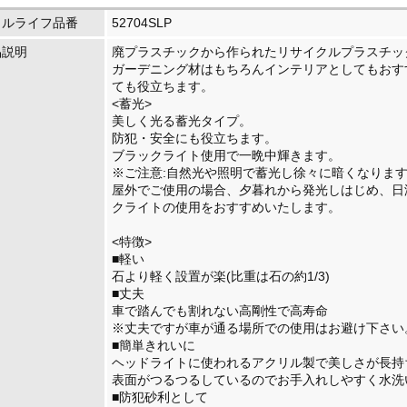
イルライフ品番
52704SLP
品説明
廃プラスチックから作られたリサイクルプラスチッ
ガーデニング材はもちろんインテリアとしてもおす
ても役立ちます。
<蓄光>
美しく光る蓄光タイプ。
防犯・安全にも役立ちます。
ブラックライト使用で一晩中輝きます。
※ご注意:自然光や照明で蓄光し徐々に暗くなりま
屋外でご使用の場合、夕暮れから発光しはじめ、日
クライトの使用をおすすめいたします。
<特徴>
■軽い
石より軽く設置が楽(比重は石の約1/3)
■丈夫
車で踏んでも割れない高剛性で高寿命
※丈夫ですが車が通る場所での使用はお避け下さ
■簡単きれいに
ヘッドライトに使われるアクリル製で美しさが長
表面がつるつるしているのでお手入れしやすく水
■防犯砂利として