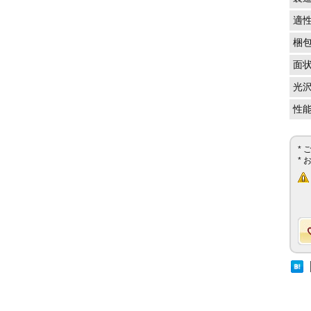
適
梱
面
光
性
*
*