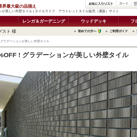
品 業界最大級の品揃え
ーションが美しい外壁タイル | タイルライフ アウトレットタイル販売（通販）サイト
レンガ＆ガーデニング
ウッドデッキ
フ
ゲスト 様
初めての方へ
ご利用ガイド
F ! グラデーションが美しい外壁タイル
0%OFF ! グラデーションが美しい外壁タイル