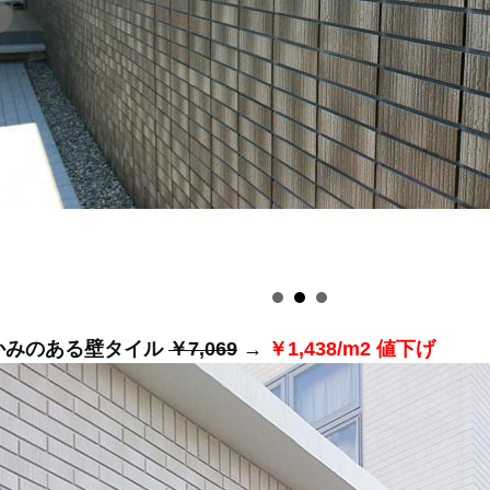
かみのある壁タイル
￥7,069
→
￥1,438/m2 値下げ