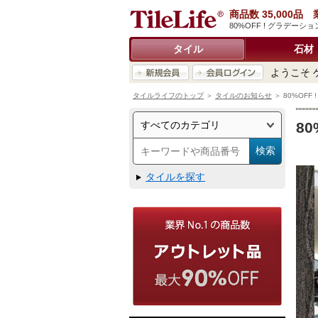
商品数 35,000
80%OFF ! グラデ
タイル
石材
ようこそ 
タイルライフのトップ
＞
タイルのお知らせ
＞ 80%OF
8
タイルを探す