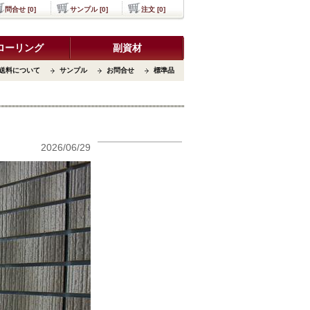
問合せ [0]
サンプル [0]
注文 [0]
ローリング
副資材
送料について
サンプル
お問合せ
標準品
2026/06/29