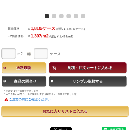
1,810/ケース
販売価格
¥
(税込 ¥ 1,991/ケース)
1,307/m2
m2換算価格
¥
(税込 ¥ 1,438/m2)
m2
ケース
送料確認
見積・注文カートに入れる
商品の問合せ
サンプル依頼する
* ご注文はケース単位で承ります
* 入力されたm2をケースに換算します（端数はケース単位で切り上げ）
ご注文の前にご確認ください
お気に入りリストに入れる