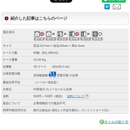
紹介した記事はこちらのページ
適正表示
サイズ
長辺:227mm × 短辺:60mm × 厚み:9mm
ケース入数
90枚（約1.385m2）
ケース重量
23.00 Kg
在庫数
78 ケース （約108.0 m2）
出荷所要日数
決済確認後
営業日後 の出荷
最短出荷予定
（メーカー未設定）
出荷元
中部地方 のメーカーから出荷
送料
500円～700円（税別）
送料について
返品について
お客様都合での返品不可
利用可能決済方法
銀行お振込み (前払い) 代金引換払い クレジットカード払い
タイルの貼り方