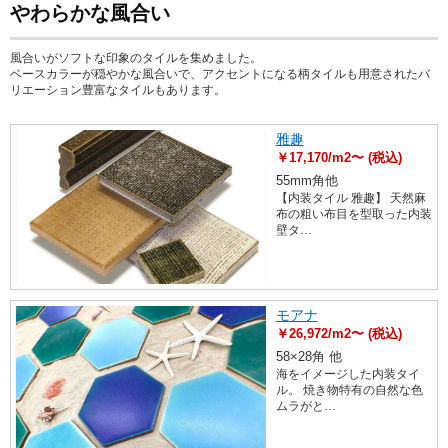
やわらかな風合い
風合いがソフトな印象のタイルを集めました。
ベースカラーが穏やかな風合いで、アクセントになる柄タイルも用意されたバ
リエーション豊富なタイルもあります。
雅趣
￥17,170/m2〜 (税込)
55mm角他
【内装タイル 雅趣】 天然麻
布の粗い布目を型取った内装
壁タ…
モアナ
￥26,972/m2〜 (税込)
58×28角 他
海をイメージした内装タイ
ル。 焼き物特有の自然な色
ムラがと…