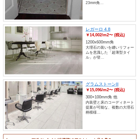
23mm角…
レガーロ 4.8
￥14,002/m2〜 (税込)
1200x600mm角
大理石の装いを纏いリフォー
ムを意識した「超薄型タイ
ル」が登…
グラムストーンII
￥15,096/m2〜 (税込)
300×100mm角 他
内装壁と床のコーディネート
提案が可能な、複数の大理石
柄模様…