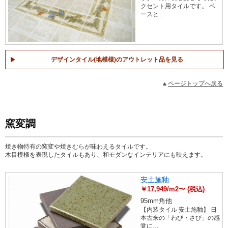
クセント用タイルです。 ベ
ースと…
デザインタイル(地模様)のアウトレット品を見る
ページトップへ戻る
窯変調
焼き物特有の窯変や焼きむらが味わえるタイルです。
木目模様を表現したタイルもあり、和モダンなインテリアにも映えます。
安土施釉
￥17,949/m2〜 (税込)
95mm角他
【内装タイル 安土施釉】 日
本古来の「わび・さび」の感
覚に…