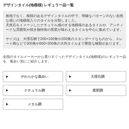
デザインタイル(地模様) レギュラー品一覧
無地でなく、模様のあるデザインタイルの中で、明確なパターンのない自然
な感じの地模様入りのタイルを分類しました。
天然石をイメージしたナチュラル感のする地模様のあるタイルや、アンティ
ークな雰囲気や焼き物特有の窯変が味わえるタイルを中心に集めています。
サイズは、大理石柄で200×100角や200角のスタンダードなものから、スレ
ート柄などで300角や600×300角の大判タイルまで豊富な種類があります。
全国のタイルメーカーから選りすぐったデザインタイル(地模様)のレギュラー品
を、風合い別にご紹介します。
やわらかな風合い
大理石調
ナチュラル調
窯変調
メタル調