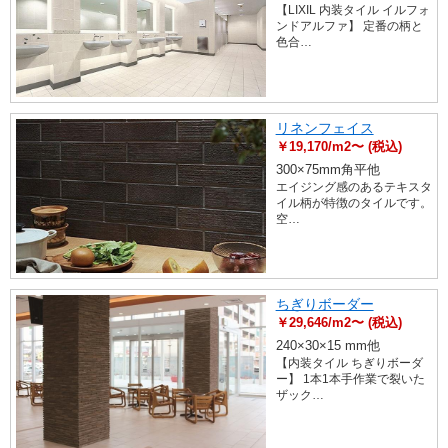
【LIXIL 内装タイル イルフォ
ンドアルファ】 定番の柄と
色合…
リネンフェイス
￥19,170/m2〜 (税込)
300×75mm角平他
エイジング感のあるテキスタ
イル柄が特徴のタイルです。
空…
ちぎりボーダー
￥29,646/m2〜 (税込)
240×30×15 mm他
【内装タイル ちぎりボーダ
ー】 1本1本手作業で裂いた
ザック…