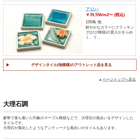
アロハ
￥39,556/m2〜 (税込)
100角 他
鮮やかなカラーにクラッキン
グ(ひび模様)の貫入がきらめ
く、リ…
デザインタイル(地模様)のアウトレット品を見る
ページトップへ戻る
大理石調
豪華で落ち着いた印象のマーブル模様などで、大理石の風合いをデザインした
タイルです。
大理石が風化したようなアンティークな風合いのタイルもあります。