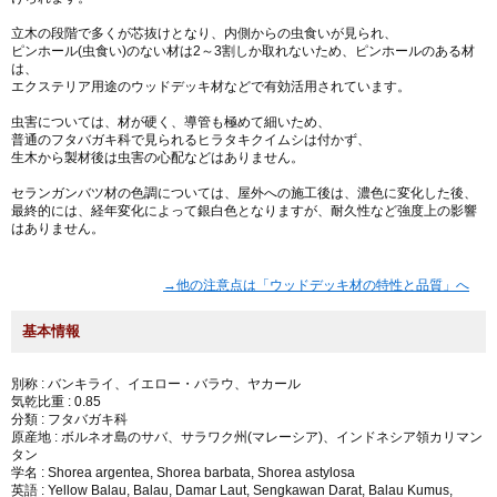
立木の段階で多くが芯抜けとなり、内側からの虫食いが見られ、
ピンホール(虫食い)のない材は2～3割しか取れないため、ピンホールのある材
は、
エクステリア用途のウッドデッキ材などで有効活用されています。
虫害については、材が硬く、導管も極めて細いため、
普通のフタバガキ科で見られるヒラタキクイムシは付かず、
生木から製材後は虫害の心配などはありません。
セランガンバツ材の色調については、屋外への施工後は、濃色に変化した後、
最終的には、経年変化によって銀白色となりますが、耐久性など強度上の影響
はありません。
→他の注意点は「ウッドデッキ材の特性と品質」へ
基本情報
別称 : バンキライ、イエロー・バラウ、ヤカール
気乾比重 : 0.85
分類 : フタバガキ科
原産地 : ボルネオ島のサバ、サラワク州(マレーシア)、インドネシア領カリマン
タン
学名 : Shorea argentea, Shorea barbata, Shorea astylosa
英語 : Yellow Balau, Balau, Damar Laut, Sengkawan Darat, Balau Kumus,