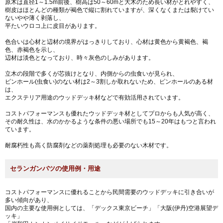
原木は直径1～1.5m前後、樹高は50～60mと大木のため長い材がとれやすく、
樹皮はほとんどの種類が褐色で縦に割れていますが、深くなくまたは裂けてい
ないやや薄く剥落し、
平たいウロコ上に皮目があります。
色合いは心材と辺材の境界がはっきりしており、心材は黄色から黄褐色、褐
色、赤褐色を示し、
辺材は淡色となっており、時々灰色のしみがあります。
立木の段階で多くが芯抜けとなり、内側からの虫食いが見られ、
ピンホール(虫食い)のない材は2～3割しか取れないため、ピンホールのある材
は、
エクステリア用途のウッドデッキ材などで有効活用されています。
コストパフォーマンスも優れたウッドデッキ材としてプロからも人気が高く、
その耐久性は、水のかかるような条件の悪い場所でも15～20年はもつと言われ
ています。
耐腐朽性も高く防腐剤などの薬剤処理も必要のない木材です。
セランガンバツの使用例・用途
コストパフォーマンスに優れることから民間需要のウッドデッキに引き合いが
多い傾向があり、
国内の主要な使用例としては、「デックス東京ビーチ」「大阪(伊丹)空港展望デ
ッキ」