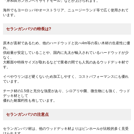
「岸和田カンカンベイサイドモール」などが上げられます。
海外でもヨーロッパやオーストラリア、ニュージーランド等で広く使用されて
います。
セランガンバツの特長は?
原木が直材であるため、他のハードウッドと比べ4m等の長い木材の生産性に優
れ、
供給量が安定していることや、国内に丸太が輸入されているハードウッドが少
なく、
大断面や特殊サイズが取れるなどで業者の間でも人気のあるウッドデッキ材で
す。
イペやウリンほど硬くないため加工しやすく、コストパフォーマンスにも優れ
ています。
チーク材の1.5倍と充分な強度があり、シロアリや菌、微生物にも強く、ウッド
デッキ材として
優れた耐腐朽性も有しています。
セランガンバツの注意点
セランガンバツ材は、他のウッドデッキ材よりはピンホールが比較的多く見受
けられます。