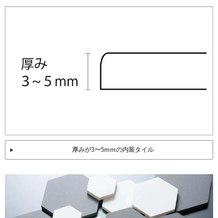
厚みが3〜5mmの内装タイル