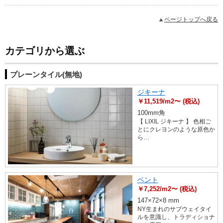
ページトップへ戻る
カテゴリから選ぶ
プレーンタイル(無地)
ジキーナ
￥11,519/m2〜 (税込)
100mm角
【 LIXIL ジキーナ 】 色相ご
とにクレヨンのような原色か
ら…
ベント
￥7,252/m2〜 (税込)
147×72×8 mm
NY生まれのサブウェイタイ
ルを意識し、トラディショナ