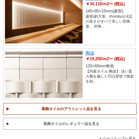
￥34,132/m2〜 (税込)
145×85×15mm(菱形)
菱形(斜方形、rhombus):4辺
の長さがすべて等しい四角
形。 対角…
陶波
￥19,292/m2〜 (税込)
120×60mm角他
【内装タイル 陶波】 淡い貫
入釉を施した凹凸形状で陰影
を効…
装飾タイルのアウトレット品を見る
装飾タイルのレギュラー品を見る
ページトップへ戻る