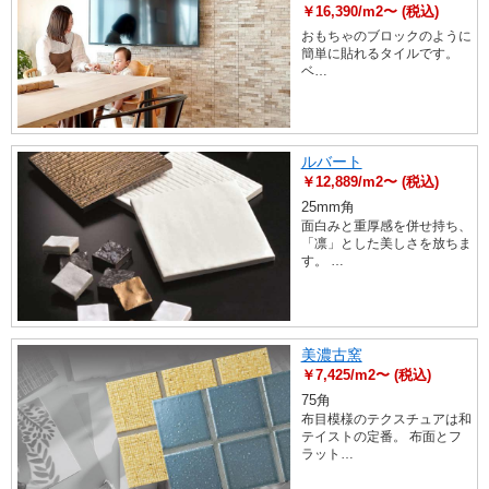
￥16,390/m2〜 (税込)
おもちゃのブロックのように
簡単に貼れるタイルです。
ベ…
ルバート
￥12,889/m2〜 (税込)
25mm角
面白みと重厚感を併せ持ち、
「凛」とした美しさを放ちま
す。 …
美濃古窯
￥7,425/m2〜 (税込)
75角
布目模様のテクスチュアは和
テイストの定番。 布面とフ
ラット…