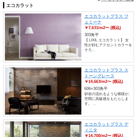
エコカラット
エコカラットプラス フ
ェミーナ
￥7,631/m2〜 (税込)
303角平
【 LIXIL エコカラット】 女
性が好むアクセントカラーを
そろ…
エコカラットプラス ス
トーングレース
￥14,663/m2〜 (税込)
606×303角平
砂岩の流れるような模様が、
空間に高級感をもたらしま
す。 …
エコカラットプラス デ
ィニタ
￥14,700/m2〜 (税込)