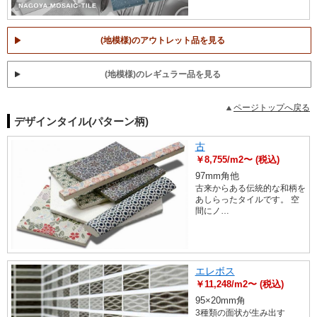
(地模様)のアウトレット品を見る
(地模様)のレギュラー品を見る
ページトップへ戻る
デザインタイル(パターン柄)
古
￥8,755/m2〜 (税込)
97mm角他
古来からある伝統的な和柄を
あしらったタイルです。 空
間にノ…
エレボス
￥11,248/m2〜 (税込)
95×20mm角
3種類の面状が生み出す