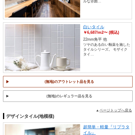
ルな雰囲…
白いタイル
￥6,687/m2〜 (税込)
22mm角平 他
ツヤのある白い釉薬を施した
タイルシリーズ。 モザイク
タイ…
(無地)のアウトレット品を見る
(無地)のレギュラー品を見る
ページトップへ戻る
デザインタイル(地模様)
超簡単・軽量『リプラタ
イル』