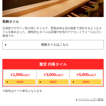
装飾タイル
立体的でデザイン性の高いタイルで、壁面自体を光の陰影で演出するようなタ
イルを集めました。個性的なタイルは店舗や住宅のアクセントウォールなどに
最適です。
装飾タイルはこちら
激安 内装タイル
1,500
3,000
5,000
￥
￥
￥
/
/
/
m2以下
m2以下
m2以下
click!
click!
click!
※販売はケース単位となります。
ページトップへ戻る