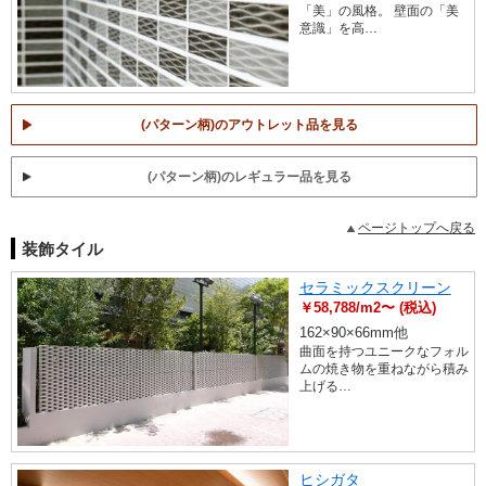
「美」の風格。 壁面の「美
意識」を高…
(パターン柄)のアウトレット品を見る
(パターン柄)のレギュラー品を見る
ページトップへ戻る
装飾タイル
セラミックスクリーン
￥58,788/m2〜 (税込)
162×90×66mm他
曲面を持つユニークなフォル
ムの焼き物を重ねながら積み
上げる…
ヒシガタ