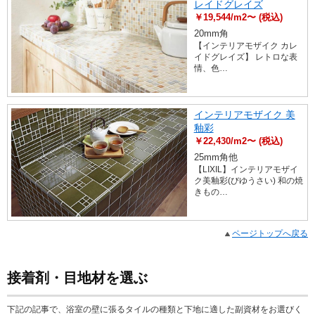
レイドグレイズ
￥19,544/m2〜 (税込)
20mm角
【インテリアモザイク カレ
イドグレイズ】 レトロな表
情、色…
インテリアモザイク 美
釉彩
￥22,430/m2〜 (税込)
25mm角他
【LIXIL】インテリアモザイ
ク美釉彩(びゆうさい) 和の焼
きもの…
ページトップへ戻る
接着剤・目地材を選ぶ
下記の記事で、浴室の壁に張るタイルの種類と下地に適した副資材をお選びく