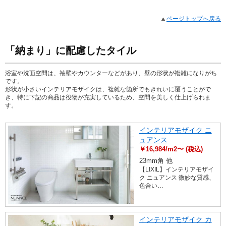
ページトップへ戻る
「納まり」に配慮したタイル
浴室や洗面空間は、袖壁やカウンターなどがあり、壁の形状が複雑になりがち
です。
形状が小さいインテリアモザイクは、複雑な箇所でもきれいに覆うことがで
き、特に下記の商品は役物が充実しているため、空間を美しく仕上げられま
す。
インテリアモザイク ニ
ュアンス
￥16,984/m2〜 (税込)
23mm角 他
【LIXIL】インテリアモザイ
ク ニュアンス 微妙な質感、
色合い…
インテリアモザイク カ