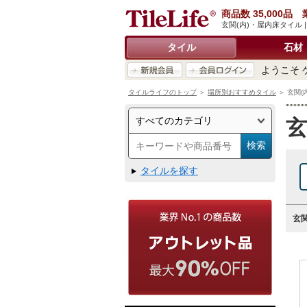
商品数 35,000
玄関(内)・屋内床タイル
タイル
石材
ようこそ 
タイルライフのトップ
＞
場所別おすすめタイル
＞ 玄関(
玄
タイルを探す
玄