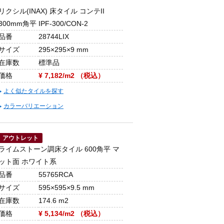
リクシル(INAX) 床タイル コンテII
300mm角平 IPF-300/CON-2
品番
28744LIX
サイズ
295×295×9 mm
在庫数
標準品
価格
¥ 7,182/m2 （税込）
よく似たタイルを探す
カラーバリエーション
アウトレット
ライムストーン調床タイル 600角平 マ
ット面 ホワイト系
品番
55765RCA
サイズ
595×595×9.5 mm
在庫数
174.6 m2
価格
¥ 5,134/m2 （税込）