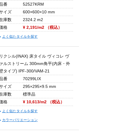
品番
52527KRM
サイズ
600×600×10 mm
在庫数
2324.2 m2
価格
¥ 2,191/m2 （税込）
よく似たタイルを探す
リクシル(INAX) 床タイル ヴィコレ ヴ
ァルストリーム 300mm角平(内床・外
壁タイプ) IPF-300/VAM-21
品番
70299LIX
サイズ
295×295×9.5 mm
在庫数
標準品
価格
¥ 10,613/m2 （税込）
よく似たタイルを探す
カラーバリエーション