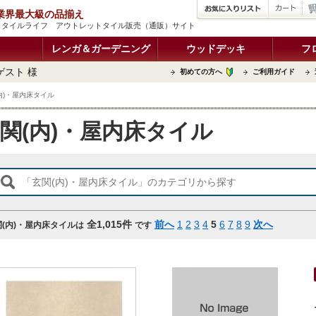
品 業界最大級の品揃え
 | タイルライフ アウトレットタイル販売（通販）サイト
レンガ＆ガーデニング
ウッドデッキ
フ
ゲスト 様
初めての方へ
ご利用ガイド
内)・屋内床タイル
関(内)・屋内床タイル
全
1,015
件
前へ
1
2
3
4
5
6
7
8
9
次へ
関(内)・屋内床タイルは
です