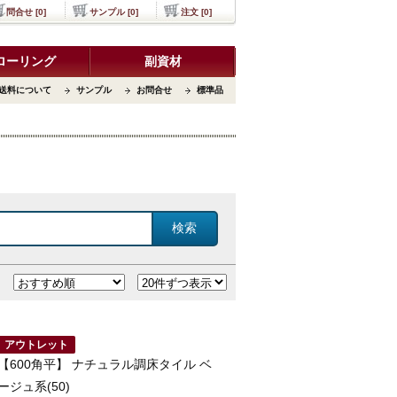
問合せ [0]
サンプル [0]
注文 [0]
ローリング
副資材
送料について
サンプル
お問合せ
標準品
アウトレット
【600角平】 ナチュラル調床タイル ベ
ージュ系(50)