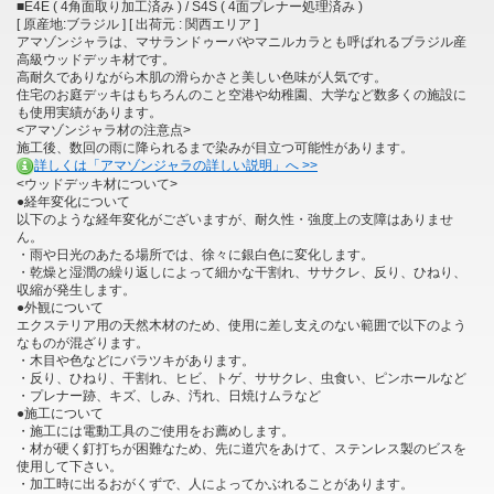
■E4E ( 4角面取り加工済み ) / S4S ( 4面プレナー処理済み )
[ 原産地:ブラジル ] [ 出荷元 : 関西エリア ]
アマゾンジャラは、マサランドゥーバやマニルカラとも呼ばれるブラジル産
高級ウッドデッキ材です。
高耐久でありながら木肌の滑らかさと美しい色味が人気です。
住宅のお庭デッキはもちろんのこと空港や幼稚園、大学など数多くの施設に
も使用実績があります。
<アマゾンジャラ材の注意点>
施工後、数回の雨に降られるまで染みが目立つ可能性があります。
詳しくは「アマゾンジャラの詳しい説明」へ >>
<ウッドデッキ材について>
●経年変化について
以下のような経年変化がございますが、耐久性・強度上の支障はありませ
ん。
・雨や日光のあたる場所では、徐々に銀白色に変化します。
・乾燥と湿潤の繰り返しによって細かな干割れ、ササクレ、反り、ひねり、
収縮が発生します。
●外観について
エクステリア用の天然木材のため、使用に差し支えのない範囲で以下のよう
なものが混ざります。
・木目や色などにバラツキがあります。
・反り、ひねり、干割れ、ヒビ、トゲ、ササクレ、虫食い、ピンホールなど
・プレナー跡、キズ、しみ、汚れ、日焼けムラなど
●施工について
・施工には電動工具のご使用をお薦めします。
・材が硬く釘打ちが困難なため、先に道穴をあけて、ステンレス製のビスを
使用して下さい。
・加工時に出るおがくずで、人によってかぶれることがあります。