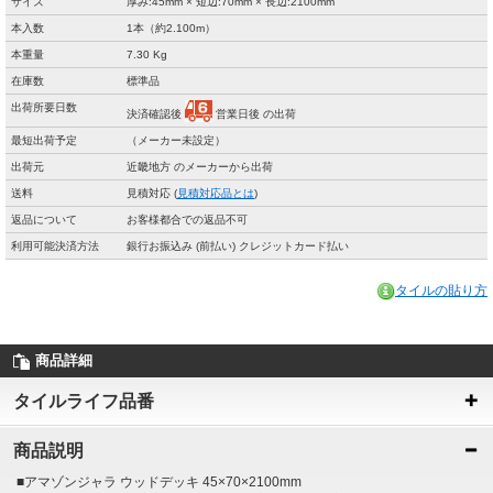
サイズ
厚み:45mm × 短辺:70mm × 長辺:2100mm
本入数
1本（約2.100m）
本重量
7.30 Kg
在庫数
標準品
出荷所要日数
決済確認後
営業日後 の出荷
最短出荷予定
（メーカー未設定）
出荷元
近畿地方 のメーカーから出荷
送料
見積対応 (
見積対応品とは
)
返品について
お客様都合での返品不可
利用可能決済方法
銀行お振込み (前払い) クレジットカード払い
タイルの貼り方
商品詳細
タイルライフ品番
商品説明
■アマゾンジャラ ウッドデッキ 45×70×2100mm