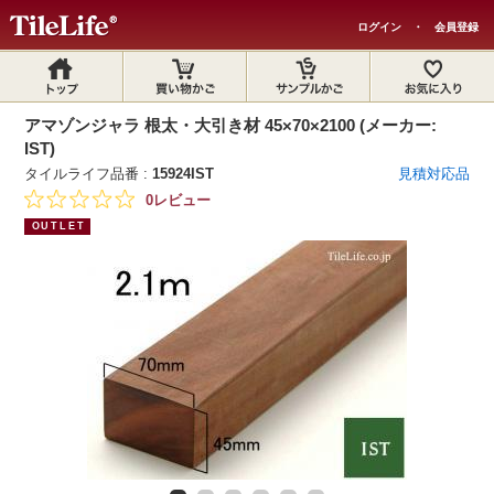
ログイン
・
会員登録
アマゾンジャラ 根太・大引き材 45×70×2100 (メーカー:
IST)
タイルライフ品番 :
15924IST
見積対応品
0レビュー
OUTLET