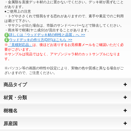
・金属類を直接デッキ材の上に置かないでください。デッキ材が黒ずむこと
があります。
●ご使用上の注意
・トゲやささくれで怪我をする恐れがありますので、素手や素足でのご利用
は避けて下さい。
・ササクレが出た場合は、市販のサンドペーパーなどで除去してください。
・雨水等で樹液(ヤニ成分)が流出することがあります。
詳しくは「ウッドデッキ材の特性と品質」へ >>
ウッドデッキの作り方(DIY)はこちら >>
※
「見積対応品」
は、後ほどお送りするお見積書メールをご確認いただく必
要がございます。
※サンプルは現品ではなく、アマゾンジャラ材のカットサンプルになりま
す。
※パソコン等の画面の特性や設定により、実物の色や質感と異なる場合がご
ざいますので、ご注意ください。
商品タイプ
材質・分類
樹種名
原産国