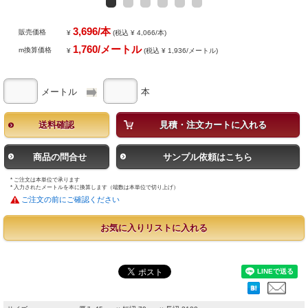
3,696/本
販売価格
¥
(税込 ¥ 4,066/本)
1,760/メートル
m換算価格
¥
(税込 ¥ 1,936/メートル)
メートル
本
送料確認
見積・注文カートに入れる
商品の問合せ
サンプル依頼はこちら
* ご注文は本単位で承ります
* 入力されたメートルを本に換算します（端数は本単位で切り上げ）
ご注文の前にご確認ください
お気に入りリストに入れる