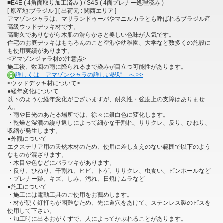
■E4E ( 4角面取り加工済み ) / S4S ( 4面プレナー処理済み )
[ 原産地:ブラジル ] [ 出荷元 : 関西エリア ]
アマゾンジャラは、マサランドゥーバやマニルカラとも呼ばれるブラジル産
高級ウッドデッキ材です。
高耐久でありながら木肌の滑らかさと美しい色味が人気です。
住宅のお庭デッキはもちろんのこと空港や幼稚園、大学など数多くの施設に
も使用実績があります。
<アマゾンジャラ材の注意点>
施工後、数回の雨に降られるまで染みが目立つ可能性があります。
詳しくは「アマゾンジャラの詳しい説明」へ >>
<ウッドデッキ材について>
●経年変化について
以下のような経年変化がございますが、耐久性・強度上の支障はありませ
ん。
・雨や日光のあたる場所では、徐々に銀白色に変化します。
・乾燥と湿潤の繰り返しによって細かな干割れ、ササクレ、反り、ひねり、
収縮が発生します。
●外観について
エクステリア用の天然木材のため、使用に差し支えのない範囲で以下のよう
なものが混ざります。
・木目や色などにバラツキがあります。
・反り、ひねり、干割れ、ヒビ、トゲ、ササクレ、虫食い、ピンホールなど
・プレナー跡、キズ、しみ、汚れ、日焼けムラなど
●施工について
・施工には電動工具のご使用をお薦めします。
・材が硬く釘打ちが困難なため、先に道穴をあけて、ステンレス製のビスを
使用して下さい。
・加工時に出るおがくずで、人によってかぶれることがあります。