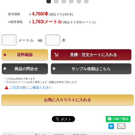
4,760/本
販売価格
¥
(税込 ¥ 5,236/本)
1,763/メートル
m換算価格
¥
(税込 ¥ 1,939/メートル)
メートル
本
送料確認
見積・注文カートに入れる
商品の問合せ
サンプル依頼はこちら
* ご注文は本単位で承ります
* 入力されたメートルを本に換算します（端数は本単位で切り上げ）
ご注文の前にご確認ください
お気に入りリストに入れる