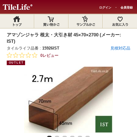
ログイン
・
会員登録
アマゾンジャラ 根太・大引き材 45×70×2700 (メーカー:
IST)
タイルライフ品番 :
15926IST
見積対応品
0レビュー
OUTLET