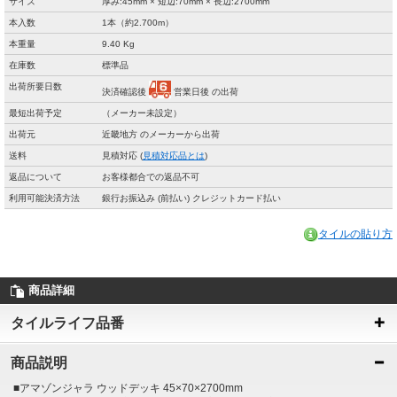
サイズ
厚み:45mm × 短辺:70mm × 長辺:2700mm
本入数
1本（約2.700m）
本重量
9.40 Kg
在庫数
標準品
出荷所要日数
決済確認後
営業日後 の出荷
最短出荷予定
（メーカー未設定）
出荷元
近畿地方 のメーカーから出荷
送料
見積対応 (
見積対応品とは
)
返品について
お客様都合での返品不可
利用可能決済方法
銀行お振込み (前払い) クレジットカード払い
タイルの貼り方
商品詳細
タイルライフ品番
商品説明
■アマゾンジャラ ウッドデッキ 45×70×2700mm