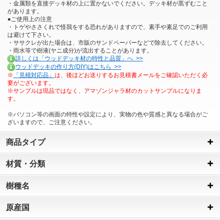
・金属類を直接デッキ材の上に置かないでください。デッキ材が黒ずむこと
があります。
●ご使用上の注意
・トゲやささくれで怪我をする恐れがありますので、素手や素足でのご利用
は避けて下さい。
・ササクレが出た場合は、市販のサンドペーパーなどで除去してください。
・雨水等で樹液(ヤニ成分)が流出することがあります。
詳しくは「ウッドデッキ材の特性と品質」へ >>
ウッドデッキの作り方(DIY)はこちら >>
※
「見積対応品」
は、後ほどお送りするお見積書メールをご確認いただく必
要がございます。
※サンプルは現品ではなく、アマゾンジャラ材のカットサンプルになりま
す。
※パソコン等の画面の特性や設定により、実物の色や質感と異なる場合がご
ざいますので、ご注意ください。
商品タイプ
材質・分類
樹種名
原産国