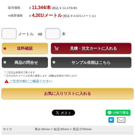
11,344/本
販売価格
¥
(税込 ¥ 12,478/本)
4,201/メートル
m換算価格
¥
(税込 ¥ 4,621/メートル)
メートル
本
送料確認
見積・注文カートに入れる
商品の問合せ
サンプル依頼はこちら
* ご注文は本単位で承ります
* 入力されたメートルを本に換算します（端数は本単位で切り上げ）
ご注文の前にご確認ください
お気に入りリストに入れる
サイズ
厚み:90mm × 短辺:90mm × 長辺:2700mm