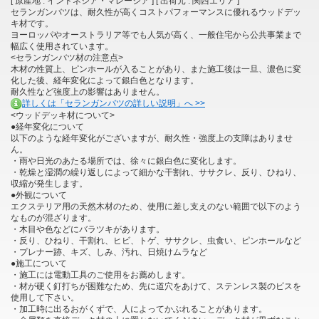
[ 原産地 : インドネシア・マレーシア ] [ 出荷元 : 関西エリア ]
セランガンバツは、耐久性が高くコストパフォーマンスに優れるウッドデッ
キ材です。
ヨーロッパやオーストラリア等でも人気が高く、一般住宅から公共事業まで
幅広く使用されています。
<セランガンバツ材の注意点>
木材の性質上、ピンホールが入ることがあり、また施工後は一旦、濃色に変
化した後、経年変化によって銀白色となります。
耐久性など強度上の影響はありません。
詳しくは「セランガンバツの詳しい説明」へ >>
<ウッドデッキ材について>
●経年変化について
以下のような経年変化がございますが、耐久性・強度上の支障はありませ
ん。
・雨や日光のあたる場所では、徐々に銀白色に変化します。
・乾燥と湿潤の繰り返しによって細かな干割れ、ササクレ、反り、ひねり、
収縮が発生します。
●外観について
エクステリア用の天然木材のため、使用に差し支えのない範囲で以下のよう
なものが混ざります。
・木目や色などにバラツキがあります。
・反り、ひねり、干割れ、ヒビ、トゲ、ササクレ、虫食い、ピンホールなど
・プレナー跡、キズ、しみ、汚れ、日焼けムラなど
●施工について
・施工には電動工具のご使用をお薦めします。
・材が硬く釘打ちが困難なため、先に道穴をあけて、ステンレス製のビスを
使用して下さい。
・加工時に出るおがくずで、人によってかぶれることがあります。