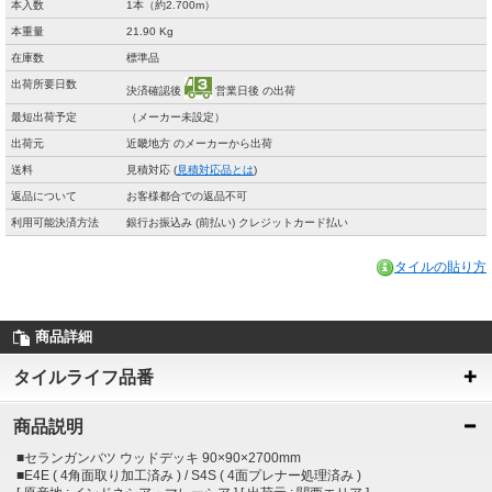
本入数
1本（約2.700m）
本重量
21.90 Kg
在庫数
標準品
出荷所要日数
決済確認後
営業日後 の出荷
最短出荷予定
（メーカー未設定）
出荷元
近畿地方 のメーカーから出荷
送料
見積対応 (
見積対応品とは
)
返品について
お客様都合での返品不可
利用可能決済方法
銀行お振込み (前払い) クレジットカード払い
タイルの貼り方
商品詳細
タイルライフ品番
商品説明
■セランガンバツ ウッドデッキ 90×90×2700mm
■E4E ( 4角面取り加工済み ) / S4S ( 4面プレナー処理済み )