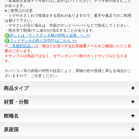
・金属類を直接デッキ材の上に置かないでください。デッキ材が黒ずむこと
があります。
●ご使用上の注意
・トゲやささくれで怪我をする恐れがありますので、素手や素足でのご利用
は避けて下さい。
・ササクレが出た場合は、市販のサンドペーパーなどで除去してください。
・雨水等で樹液(ヤニ成分)が流出することがあります。
詳しくは「ウッドデッキ材の特性と品質」へ >>
ウッドデッキの作り方(DIY)はこちら >>
※
「見積対応品」
は、後ほどお送りするお見積書メールをご確認いただく必
要がございます。
※サンプルは現品ではなく、セランガンバツ材のカットサンプルになりま
す。
※パソコン等の画面の特性や設定により、実物の色や質感と異なる場合がご
ざいますので、ご注意ください。
商品タイプ
材質・分類
樹種名
原産国