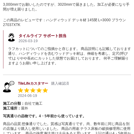
3,000mmでお願いしたのですが、3020mmで届きました。加工が必要になり手
間が増え困りました。
この商品のレビューです：
ハンディウッド デッキ材 145閉 L=3000 ブラウン
27037XTK
タイルライフ サポート担当
2026-03-19
ラフカットについてのご指摘かと存じます。 商品説明にも記載しております
通り、ハンディウッドを含むウッドデッキ材は、伸縮を考慮し、定尺(呼び
寸)よりやや長めにカットした状態でお届けしております。 何卒ご理解賜り
ますようお願い申し上げます。
TileLifeカスタマー
購入確認済
2024-06-19
施工の分類：
自社で施工
施工場所：
屋外
写真通りの品物です。4・5年前から使っています。
商品の品質:想像通りでした。質感は写真通りです。尚、数年前に同じ商品を別
の店舗より購入し使用しいました。 商品の用途:テラス床板の破損修理用に使用
しています。 商品の強度:耐久性は十分あると思います。上記の通り4・5年前か