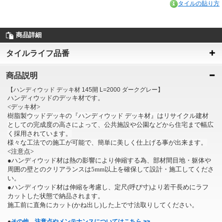
タイルの貼り方
商品詳細
タイルライフ品番
商品説明
【ハンディウッド デッキ材 145開 L=2000 ダークグレー】
ハンディウッドのデッキ材です。
<デッキ材>
樹脂製ウッドデッキの『ハンディウッド デッキ材』はリサイクル建材
としての完成度の高さによって、公共施設や公園などから住宅まで幅広
く採用されています。
様々な工法での施工が可能で、簡単に美しく仕上げる事が出来ます。
<注意点>
●ハンディウッド材は熱の影響により伸縮する為、部材間目地・躯体や
周囲の壁とのクリアランスは5mm以上を確保して設計・施工してくださ
い。
●ハンディウッド材は伸縮を考慮し、定尺(呼び寸)より若干長めにラフ
カットした状態で納品されます。
施工前に直角にカット(かね出し)した上で寸法取りしてください。
●
その他、注意点やメンテナンスについてはこちら >>