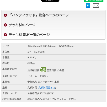
『ハンディウッド』総合ページのページ
デッキ材のページ
デッキ材 部材一覧のページ
サイズ
厚み:25mm × 短辺:145mm × 長辺:2000mm
本入数
1本（約2.000m）
本重量
5.40 Kg
在庫数
標準品
出荷所要日数
決済確認後
営業日後 の出荷
最短出荷予定
（メーカー未設定）
出荷元
中部地方 のメーカーから出荷
送料
見積対応 (
見積対応品とは
)
返品について
お客様都合での返品不可
利用可能決済方法
銀行お振込み (前払い) クレジットカード払い