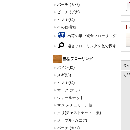
バーチ (カバ)
ビーチ (ブナ)
ヒノキ(桧)
その他樹種
出荷の早い複合フローリング
複合フローリングを色で探す
無垢フローリング
タ
パイン(松)
商
スギ(杉)
ヒノキ(桧)
オーク (ナラ)
ウォールナット
サクラ(チェリー、桜)
クリ(チェストナット、栗)
メープル (カエデ)
バーチ (カバ)