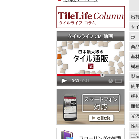
出
サ
形
商
基
樹
製
使
梱
面
光
性
工
フローリングの知識