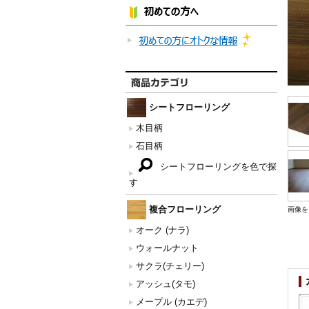
シートフローリング
木目柄
石目柄
シートフローリングを色で探
す
複合フローリング
画像を
オーク (ナラ)
ウォールナット
サクラ(チェリー)
アッシュ(タモ)
メープル (カエデ)