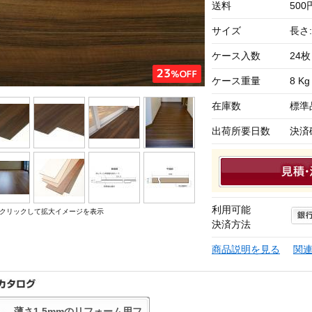
送料
50
サイズ
長さ:
ケース入数
24枚
ケース重量
8 Kg
在庫数
標準
出荷所要日数
決済
利用可能
クリックして拡大イメージを表示
決済方法
商品説明を見る
関
薄さ1.5mmのリフォーム用フ