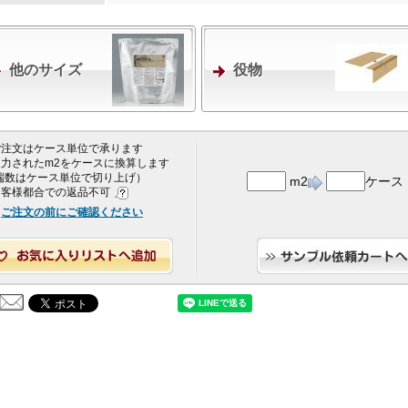
他のサイズ
役物
 ご注文はケース単位で承ります
 入力されたm2をケースに換算します
端数はケース単位で切り上げ）
m2
ケース
 お客様都合での返品不可
ご注文の前にご確認ください