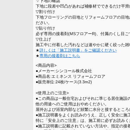
▽下地の確認
下地に段差や凹凸があれば補修材でできるだけ平滑
▽割り付け
下地フローリングの目地とリフォームフロアの目地
ださい。
▽貼り付け
必ず専用の接着剤(MSフロアーR)、付属のくし目
▽仕上げ
施工中に付着した汚れなどは速やかに硬く絞った雑
★
詳しくは「施工説明書」をご確認ください
★
専用の接着剤はこちら
<商品内容>
●メーカー:シンコール株式会社
●商品名:エミネンス リフォームフロア
●販売単位:24枚/ケース(3.3m2)
<使用上のご注意>
●この商品は一般住宅およびそれに準じる居住施設
他の用途へのご使用はおやめください。
屋外および浴室内部など頻繁に水分と接するとこ
●施工説明書をよくお読みのうえ、正しく安全に施
特に「安全上のご注意」は、施工前に必ずお読み
●施工説明書に記載されていない方法や、指定の接