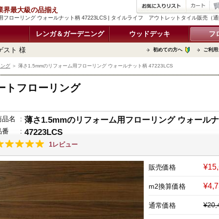
品 業界最大級の品揃え
用フローリング ウォールナット柄 47223LCS | タイルライフ アウトレットタイル販売（
レンガ＆ガーデニング
ウッドデッキ
フ
ゲスト 様
初めての方へ
ご利用
リング
＞ 薄さ1.5mmのリフォーム用フローリング ウォールナット柄 47223LCS
ートフローリング
商品名
:
薄さ1.5mmのリフォーム用フローリング ウォール
品番
:
47223LCS
1レビュー
¥15
販売価格
¥4,
m2換算価格
¥20
通常価格