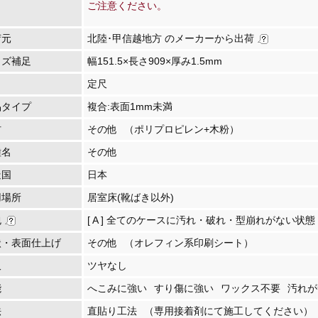
ご注意ください。
荷元
北陸･甲信越地方 のメーカーから出荷
イズ補足
幅151.5×長さ909×厚み1.5mm
定尺
品タイプ
複合:表面1mm未満
材
その他
（ポリプロピレン+木粉）
種名
その他
造国
日本
用場所
居室床(靴ばき以外)
包
[ A ] 全てのケースに汚れ・破れ・型崩れがない状態
状・表面仕上げ
その他
（オレフィン系印刷シート）
沢
ツヤなし
能
へこみに強い
すり傷に強い
ワックス不要
汚れが
法
直貼り工法
（専用接着剤にて施工してください）