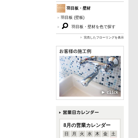
羽目板・壁材
羽目板 (壁板)
羽目板・壁材を色で探す
完売したフローリングを表示
8月の営業カレンダー
日
月
火
水
木
金
土