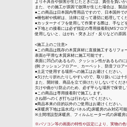
より不具合や損害が生じたときには、責任を負い
また、その施工が原因で故障が生じた場合は、製
●この商品は日本国内専用品ですので、日本国外で
●梱包材や残材は、法律に従って適切に処理してく
●カッターナイフを使用して作業する際は、手など
●下地との接着には必ず指定の専用接着剤(MSフロ
使用しないと、はがれ・突き上げ・反りなどの原
<施工上のご注意>
●この商品は既存の木質床材に直接施工するリフォ
表面が平滑な木質床材に施工可能です。
表面に凹凸のあるもの、クッション性があるもの
(例:クッションフロアー、カーペット、防音フロア
●土足で使用する場所への施工はお避けください。
●欠けたり折れたりしやすいので、取り扱いには十
また、開封後、商品を立て掛けたりしないでくだ
欠けや曲がり防止のため、必ず平らな場所で保管
●この商品は専用接着剤で施工します。
さね部へのくぎ打ちは行わないでください。
●商品本来の目的以外のご使用はお避けください。
●床暖房下地は温水式(パネル式)床暖房のみ対応可
※土間埋設型床暖房、フィルムヒーター式の床暖房
※パソコン等の画面の特性や設定により、実物の色