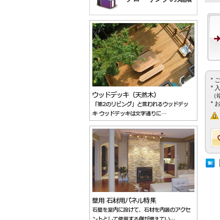
*
*
（
*