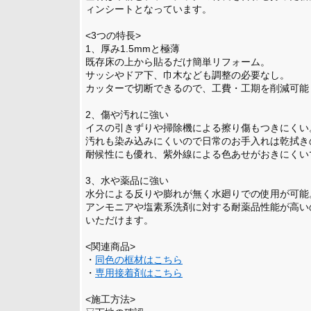
ィンシートとなっています。
<3つの特長>
1、厚み1.5mmと極薄
既存床の上から貼るだけ簡単リフォーム。
サッシやドア下、巾木なども調整の必要なし。
カッターで切断できるので、工費・工期を削減可能
2、傷や汚れに強い
イスの引きずりや掃除機による擦り傷もつきにくい
汚れも染み込みにくいので日常のお手入れは乾拭き
耐候性にも優れ、紫外線による色あせがおきにくい
3、水や薬品に強い
水分による反りや膨れが無く水廻りでの使用が可能
アンモニアや塩素系洗剤に対する耐薬品性能が高い
いただけます。
<関連商品>
・
同色の框材はこちら
・
専用接着剤はこちら
<施工方法>