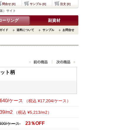
問合せ [0]
サンプル [0]
注文 [0]
通販）サイト
ローリング
副資材
ガイド
送料について
サンプル
お問合せ
ナット柄
,640/ケース
（税込 ¥17,204/ケース）
739/m2
（税込 ¥5,213/m2）
23％OFF
,400/ケース