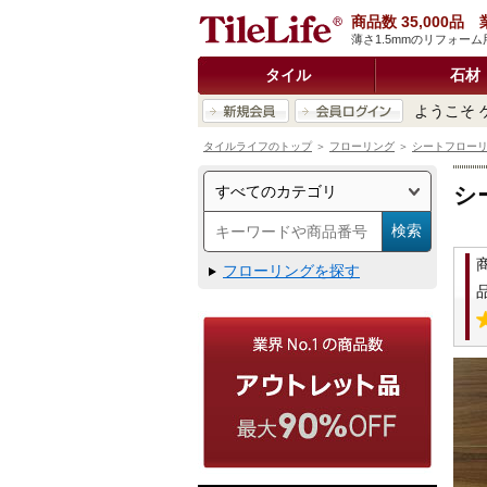
商品数 35,000
薄さ1.5mmのリフォーム
タイル
石材
ようこそ 
タイルライフのトップ
＞
フローリング
＞
シートフロー
シ
フローリングを探す