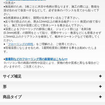
<注意点>
●無垢材のため、1枚ごとに木目や色柄が異なります、施工の際には、数箱を
混ぜ合わせて仮並べするなどして、必ず全体のバランスを見てから貼って下
さい。
●自然素材ゆえ床鳴り、隙間が出来やすい点をご了承下さい。
●反り等の防止のため、厚み12mm以上の耐水合板(F☆☆☆☆ 推奨)の捨て張り
をし、施工方法や湿度に応じて防水シートを敷き込んで下さい。
●湿度によるフローリングの膨張に備え、ジョイント部には「名刺1枚
(0.3mm)程度」の隙間をとって貼り、壁際やサッシ・敷居などにも密着させず
に5mm以上のクリアランスを確保して、幅木やコーキングなどで処理してく
ださい。
●「
フローリングの特性
」をご理解の上、ご使用ください。
●現場湿度になじませるため、1週間程度前に開梱する事をお勧めいたしま
す。
●
接着剤などのフローリング用の副資材はこちら>>
※パソコン等の画面の特性や設定により、実物の色や質感と異なる場合がご
ざいますので、ご注意ください。
サイズ補足
形
商品タイプ