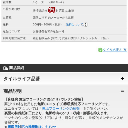
在庫数
0 ケース （約0.0 m2）
出荷所要日数
決済確認後
対応日 の出荷
出荷元
四国エリア のメーカーから出荷
送料
500円～700円（税別）
送料について
返品について
お客様都合での返品不可
利用可能決済方法
銀行お振込み (前払い) 代金引換払い クレジットカード払い
タイルの貼り方
商品詳細
タイルライフ品番
商品説明
【床暖房 無垢フローリング 栗(クリ) ウレタン塗装】
栗(クリ)材を使用した
無垢(ユニタイプ)床暖房対応フローリング
です。
ユニタイプについては「
無垢フローリングの種類
」をご覧ください。
裏面の特殊紙加工により、無垢特有のソリ・収縮・膨張を抑えます
。
半ツヤのウレタン塗装(クリア)により、耐久性が高く、比較的メンテナンスが
容易です。
★
床暖房対応の接着剤はこちら>>