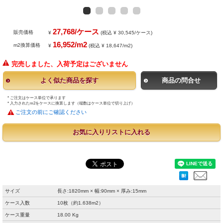
27,768/ケース
販売価格
¥
(税込 ¥ 30,545/ケース)
16,952/m2
m2換算価格
¥
(税込 ¥ 18,647/m2)
完売しました、入荷予定はございません
よく似た商品を探す
商品の問合せ
* ご注文はケース単位で承ります
* 入力されたm2をケースに換算します（端数はケース単位で切り上げ）
ご注文の前にご確認ください
お気に入りリストに入れる
サイズ
長さ:1820mm × 幅:90mm × 厚み:15mm
ケース入数
10枚（約1.638m2）
ケース重量
18.00 Kg