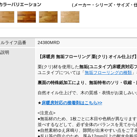
（メーカー・シリーズ・サイズ・
イルライフ品番
24380MRD
品説明
【床暖房 無垢フローリング 栗(クリ) オイル仕上げ
栗(クリ)材を使用した
無垢(ユニタイプ)床暖房対応
ユニタイプについては「
無垢フローリングの種類
」
裏面の特殊紙加工により、無垢特有のソリ・収縮・
自然オイル仕上げで、木の質感・表情がお楽しみい
★
床暖房対応の接着剤はこちら>>
<注意点>
●無垢材のため、1枚ごとに木目や色柄が異なりま
並べするなどして、必ず全体のバランスを見てから
●自然素材ゆえ床鳴り、隙間が出来やすい点をご了
●反り等の防止のため、厚み12mm以上の耐水合板(