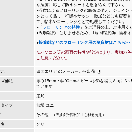
や湿度に応じて防水シートを敷き込んで下さい。
●湿度によるフローリングの膨張に備え、ジョイント部
をとって貼り、壁際やサッシ・敷居などにも密着さ
て、幅木やコーキングなどで処理してください。
●「
フローリングの特性
」をご理解の上、ご使用く
●現場湿度になじませるため、1週間程度前に開梱
●
接着剤などのフローリング用の副資材はこちら>>
※パソコン等の画面の特性や設定により、実物の色
ご注意ください。
荷元
四国エリア のメーカーから出荷
イズ補足
厚み15mm・幅90mmのピース(板)を縦長方向に3
ています
定尺
品タイプ
無垢:ユニ
材
その他
（裏面特殊紙加工(床暖房用)）
種名
クリ