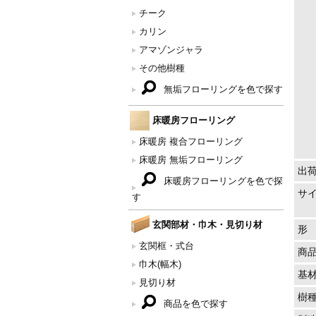
チーク
カリン
アマゾンジャラ
その他樹種
無垢フローリングを色で探す
床暖房フローリング
床暖房 複合フローリング
床暖房 無垢フローリング
出
床暖房フローリングを色で探
サ
す
玄関部材・巾木・見切り材
形
玄関框・式台
商
巾木(幅木)
基
見切り材
樹
商品を色で探す