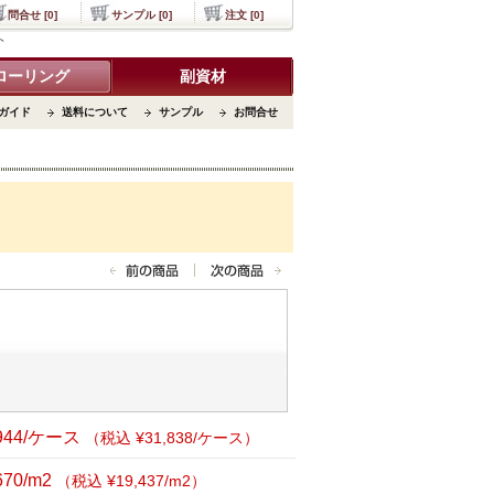
問合せ [0]
サンプル [0]
注文 [0]
ト
ローリング
副資材
ガイド
送料について
サンプル
お問合せ
,944/ケース
（税込 ¥31,838/ケース）
670/m2
（税込 ¥19,437/m2）