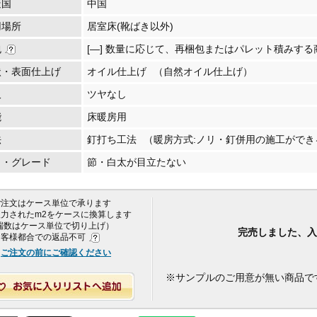
造国
中国
用場所
居室床(靴ばき以外)
包
[―] 数量に応じて、再梱包またはパレット積みする
状・表面仕上げ
オイル仕上げ
（自然オイル仕上げ）
沢
ツヤなし
能
床暖房用
法
釘打ち工法
（暖房方式:ノリ・釘併用の施工ができ
目・グレード
節・白太が目立たない
 ご注文はケース単位で承ります
 入力されたm2をケースに換算します
端数はケース単位で切り上げ）
完売しました、入
 お客様都合での返品不可
ご注文の前にご確認ください
※サンプルのご用意が無い商品で