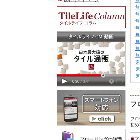
無
無
無
無
無
無
無
無
無
床
床
床
フ
フロ
初め
■
フ
フローリングの知識