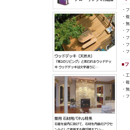
・
フ
・
複
・
無
・
フ
・
フ
・
フ
・
フ
■
フ
・
工
・
複
・
無
・
フ