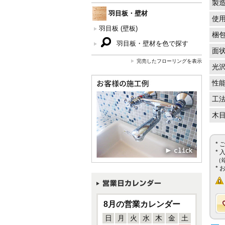
製
羽目板・壁材
使
羽目板 (壁板)
梱
羽目板・壁材を色で探す
面
完売したフローリングを表示
光
性
工
木
*
*
（
*
8月の営業カレンダー
日
月
火
水
木
金
土