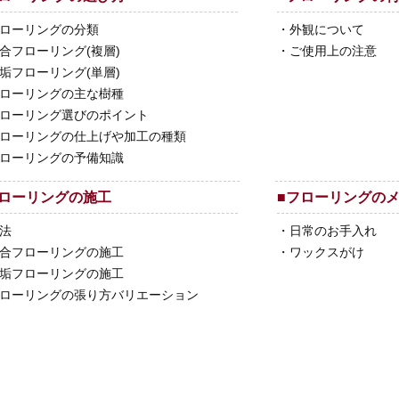
ローリングの分類
・
外観について
合フローリング(複層)
・
ご使用上の注意
垢フローリング(単層)
ローリングの主な樹種
ローリング選びのポイント
ローリングの仕上げや加工の種類
ローリングの予備知識
ローリングの施工
■
フローリングの
法
・
日常のお手入れ
合フローリングの施工
・
ワックスがけ
垢フローリングの施工
ローリングの張り方バリエーション