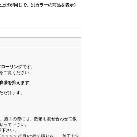
仕上げが同じで、別カラーの商品を表示）
】
フローリング
です。
をご覧ください。
膨張を抑えます
。
ただけます。
す、施工の際には、数箱を混ぜ合わせて仮
貼って下さい。
承下さい。
F☆☆☆☆ 推奨)の捨て張りをし、施工方法