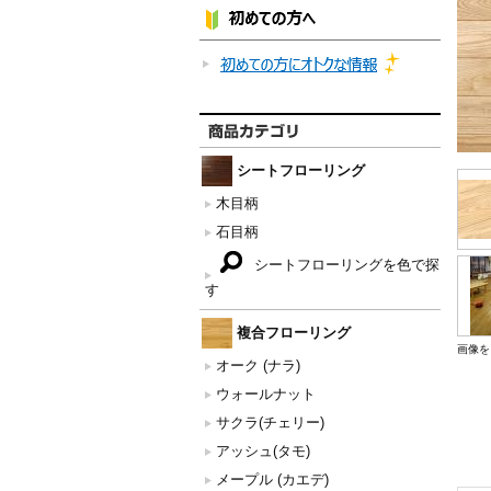
シートフローリング
木目柄
石目柄
シートフローリングを色で探
す
複合フローリング
画像を
オーク (ナラ)
ウォールナット
サクラ(チェリー)
アッシュ(タモ)
メープル (カエデ)