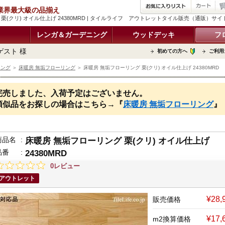
品 業界最大級の品揃え
栗(クリ) オイル仕上げ 24380MRD | タイルライフ アウトレットタイル販売（通販）サイ
レンガ＆ガーデニング
ウッドデッキ
フ
ゲスト 様
初めての方へ
ご利用
リング
＞
床暖房 無垢フローリング
＞ 床暖房 無垢フローリング 栗(クリ) オイル仕上げ 24380MRD
完売しました、入荷予定はございません。
類似品をお探しの場合はこちら→『
床暖房 無垢フローリング
』
商品名
:
床暖房 無垢フローリング 栗(クリ) オイル仕上げ
品番
:
24380MRD
0レビュー
アウトレット
¥28
販売価格
¥17,
m2換算価格