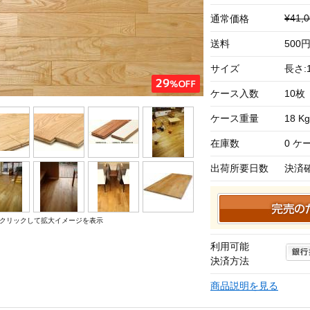
¥41
通常価格
送料
500
サイズ
長さ:1
ケース入数
10枚
ケース重量
18 Kg
在庫数
0 ケ
出荷所要日数
決済
クリックして拡大イメージを表示
利用可能
決済方法
商品説明を見る